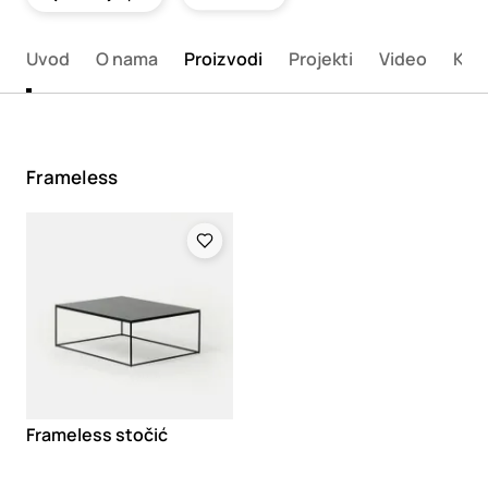
Uvod
O nama
Proizvodi
Projekti
Video
Kata
Frameless
Loading
Frameless stočić