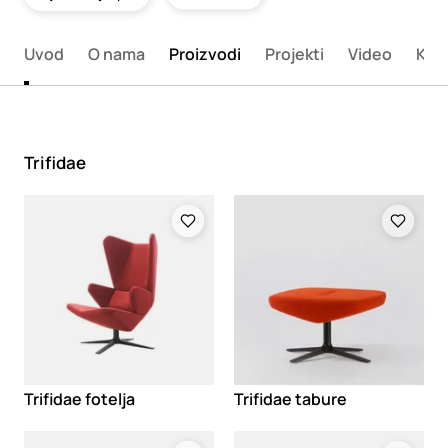
Uvod
O nama
Proizvodi
Projekti
Video
Kata
Trifidae
Loading
Loading
Trifidae fotelja
Trifidae tabure
Loading
Loading