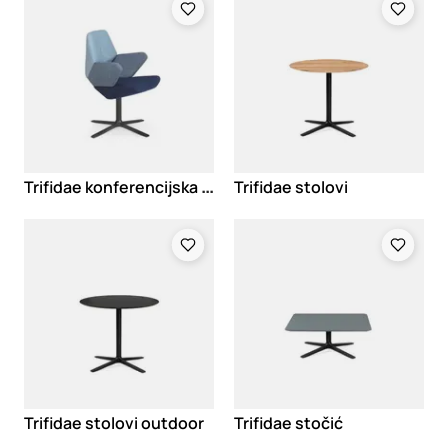
T
rifidae konferencijska stolica
Trifidae stolovi
Loading
Loading
Trifidae stolovi outdoor
Trifidae stočić