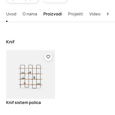
Uvod
O nama
Proizvodi
Projekti
Video
Kata
Knif
Loading
Knif sistem polica