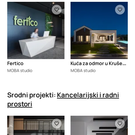
Loading
Loading
K
uća za odmor u Krušedolu
Fertico
MOBA studio
MOBA studio
Srodni projekti:
Kancelarijski i radni
prostori
Loading
Loading