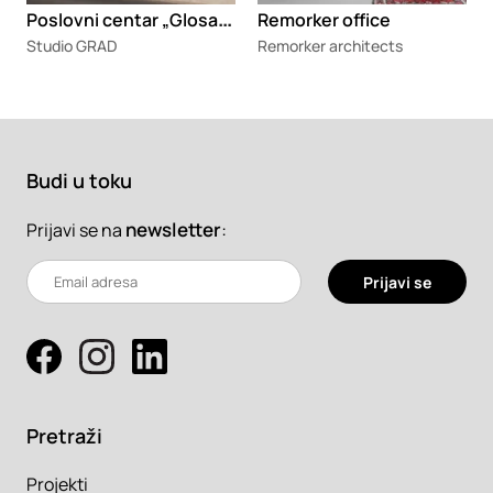
P
oslovni centar „Glosarij”
Remorker office
Studio GRAD
Remorker architects
Budi u toku
newsletter
:
Prijavi se na
Prijavi se
Pretraži
Projekti