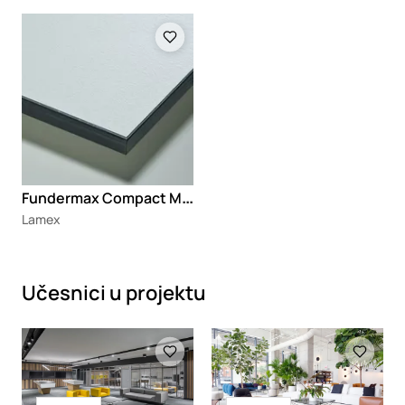
Loading
F
undermax Compact Max Interior
Lamex
Učesnici u projektu
Loading
Loading