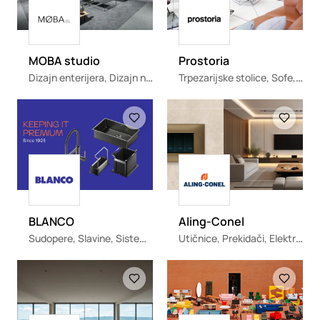
Loading
Loading
MOBA studio
Prostoria
Dizajn enterijera, Dizajn nameštaja
Trpezarijske stolice, Sofe, Fotelje, Garniture, Barske stolice
Loading
Loading
Loading
Loading
BLANCO
Aling-Conel
Sudopere, Slavine, Sistemi za otpad
Utičnice, Prekidači, Elektroinstalacioni materijal
Loading
Loading