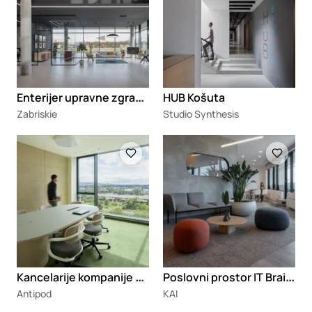
E
nterijer upravne zgrade kompanije „Drina plastika 86“
HUB Košuta
Zabriskie
Studio Synthesis
Loading
Loading
K
ancelarije kompanije Zühlke
P
oslovni prostor IT Braineering
Antipod
KAI