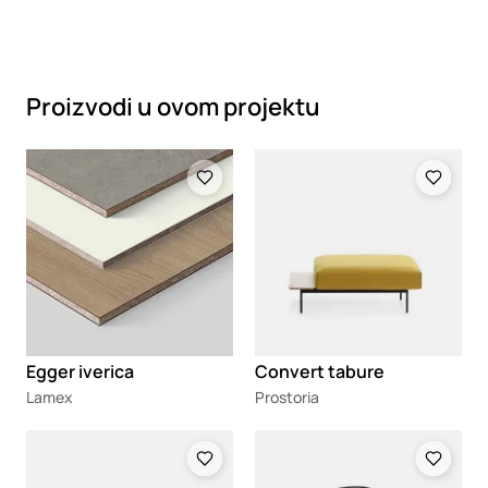
Proizvodi u ovom projektu
Loading
Loading
Egger iverica
Convert tabure
Lamex
Prostoria
Loading
Loading