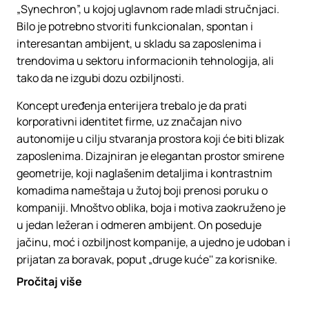
„Synechron”, u kojoj uglavnom rade mladi stručnjaci.
Bilo je potrebno stvoriti funkcionalan, spontan i
interesantan ambijent, u skladu sa zaposlenima i
trendovima u sektoru informacionih tehnologija, ali
tako da ne izgubi dozu ozbiljnosti.
Koncept uređenja enterijera trebalo je da prati
korporativni identitet firme, uz značajan nivo
autonomije u cilju stvaranja prostora koji će biti blizak
zaposlenima. Dizajniran je elegantan prostor smirene
geometrije, koji naglašenim detaljima i kontrastnim
komadima nameštaja u žutoj boji prenosi poruku o
kompaniji. Mnoštvo oblika, boja i motiva zaokruženo je
u jedan ležeran i odmeren ambijent. On poseduje
jačinu, moć i ozbiljnost kompanije, a ujedno je udoban i
prijatan za boravak, poput „druge kuće'' za korisnike.
Pročitaj više