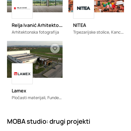
Loading
Loading
R
elja Ivanić Arhitektonska Fotografija
NITEA
Trpezarijske stolice, Kancelarijske stolice i fotelje, Pregradni sistemi i police
Arhitektonska fotografija
Loading
Loading
Lamex
Pločasti materijali, Fundermax, Ventilisane fasade, Sanitarne kabine, Sobna vrata
MOBA studio: drugi projekti