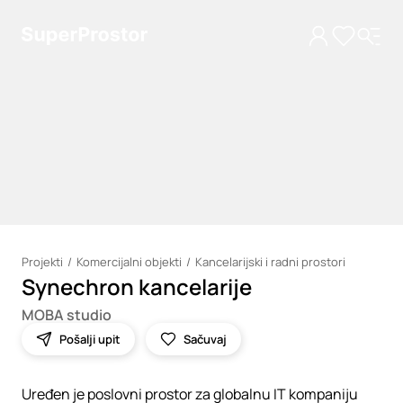
Projekti
Komercijalni objekti
Kancelarijski i radni prostori
Synechron kancelarije
Loading
MOBA studio
Pošalji upit
Sačuvaj
Uređen je poslovni prostor za globalnu IT kompaniju