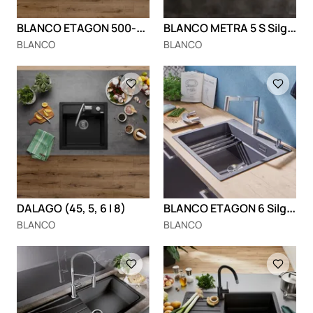
B
LANCO ETAGON 500-U Silgranit
B
LANCO METRA 5 S Silgranit
BLANCO
BLANCO
Loading
Loading
B
LANCO ETAGON 6 Silgranit
DALAGO (45, 5, 6 I 8)
BLANCO
BLANCO
Loading
Loading