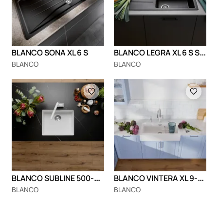
B
LANCO LEGRA XL 6 S Silgranit
BLANCO SONA XL 6 S
BLANCO
BLANCO
Loading
Loading
B
LANCO SUBLINE 500-U Silgranit
B
LANCO VINTERA XL 9-UF Silgranit
BLANCO
BLANCO