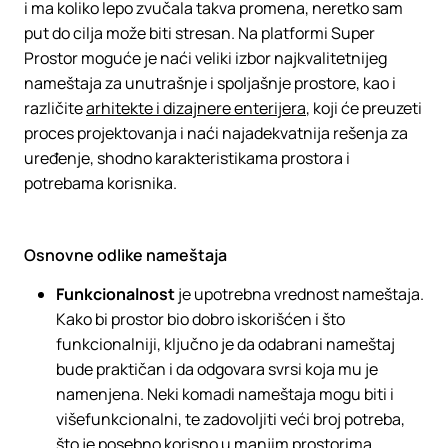
i ma koliko lepo zvučala takva promena, neretko sam
put do cilja može biti stresan. Na platformi Super
Prostor moguće je naći veliki izbor najkvalitetnijeg
nameštaja za unutrašnje i spoljašnje prostore, kao i
različite
arhitekte i dizajnere enterijera
, koji će preuzeti
proces projektovanja i naći najadekvatnija rešenja za
uređenje, shodno karakteristikama prostora i
potrebama korisnika.
Osnovne odlike nameštaja
Funkcionalnost
je upotrebna vrednost nameštaja.
Kako bi prostor bio dobro iskorišćen i što
funkcionalniji, ključno je da odabrani nameštaj
bude praktičan i da odgovara svrsi koja mu je
namenjena. Neki komadi nameštaja mogu biti i
višefunkcionalni, te zadovoljiti veći broj potreba,
što je posebno korisno u manjim prostorima.