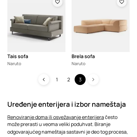
Tais sofa
Brela sofa
Naruto
Naruto
1
2
3
Uređenje enterijera i izbor nameštaja
Renoviranje doma ili osvežavanje enterijera
često
može prerasti u veoma veliki poduhvat. Biranje
odgovarajućeg nameštaja sastavni je deo tog procesa,