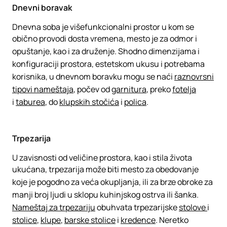
Dnevni boravak
Dnevna soba je višefunkcionalni prostor u kom se
obično provodi dosta vremena, mesto je za odmor i
opuštanje, kao i za druženje. Shodno dimenzijama i
konfiguraciji prostora, estetskom ukusu i potrebama
korisnika, u dnevnom boravku mogu se naći
raznovrsni
tipovi nameštaja
, počev od
garnitura
, preko
fotelja
i
taburea
, do
klupskih stočića
i
polica
.
Trpezarija
U zavisnosti od veličine prostora, kao i stila života
ukućana, trpezarija može biti mesto za obedovanje
koje je pogodno za veća okupljanja, ili za brze obroke za
manji broj ljudi u sklopu kuhinjskog ostrva ili šanka.
Nameštaj za trpezariju
obuhvata trpezarijske
stolove
i
stolice
,
klupe
,
barske stolice
i
kredence
. Neretko