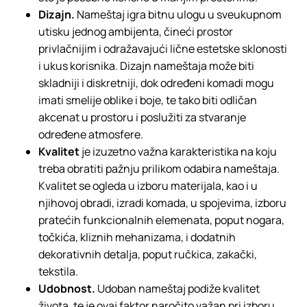
Dizajn.
Nameštaj igra bitnu ulogu u sveukupnom
utisku jednog ambijenta, čineći prostor
privlačnijim i odražavajući lične estetske sklonosti
i ukus korisnika. Dizajn nameštaja može biti
skladniji i diskretniji, dok određeni komadi mogu
imati smelije oblike i boje, te tako biti odličan
akcenat u prostoru i poslužiti za stvaranje
određene atmosfere.
Kvalitet
je izuzetno važna karakteristika na koju
treba obratiti pažnju prilikom odabira nameštaja.
Kvalitet se ogleda u izboru materijala, kao i u
njihovoj obradi, izradi komada, u spojevima, izboru
pratećih funkcionalnih elemenata, poput nogara,
točkića, kliznih mehanizama, i dodatnih
dekorativnih detalja, poput ručkica, zakački,
tekstila.
Udobnost.
Udoban nameštaj podiže kvalitet
života, te je ovaj faktor naročito važan pri izboru