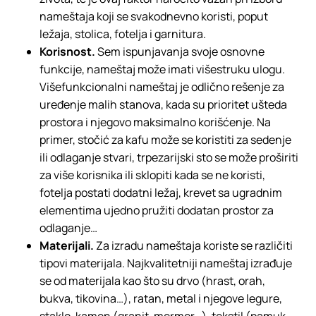
nameštaja koji se svakodnevno koristi, poput
ležaja, stolica, fotelja i garnitura.
Korisnost.
Sem ispunjavanja svoje osnovne
funkcije, nameštaj može imati višestruku ulogu.
Višefunkcionalni nameštaj je odlično rešenje za
uređenje malih stanova, kada su prioritet ušteda
prostora i njegovo maksimalno korišćenje. Na
primer, stočić za kafu može se koristiti za sedenje
ili odlaganje stvari, trpezarijski sto se može proširiti
za više korisnika ili sklopiti kada se ne koristi,
fotelja postati dodatni ležaj, krevet sa ugradnim
elementima ujedno pružiti dodatan prostor za
odlaganje…
Materijali.
Za izradu nameštaja koriste se različiti
tipovi materijala. Najkvalitetniji nameštaj izrađuje
se od materijala kao što su drvo (hrast, orah,
bukva, tikovina…), ratan, metal i njegove legure,