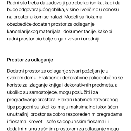
Radni sto treba da zadovolji potrebe korisnika, kao i da
bude odgovarajućeg oblika, visine i veličine u odnosu
na prostor u kom se nalazi. Modeli sa fiokama
obezbediće dodatan prostor za odlaganje
kancelarijskog materijala i dokumentacije, kako bi
radni prostor bio bolje organizovan i uredniji.
Prostor za odlaganje
Dodatni prostor za odlaganje stvari poželjan je u
svakom domu. Praktične i dekorativne police obično se
koriste za izlaganje knjiga i dekorativnih predmeta, a
ukoliko su samostojeće, mogu poslužiti i za
pregrađivanje prostora. Plakari i kabineti zatvorenog
tipa pogodni su ukoliko imaju maksimalno iskorišćen
unutrašnji prostor sa dobro raspoređenim pregradama
i fiokama. Kreveti i sofe sa dopunskim fiokama ili
dodatnim unutrašnjim prostorom za odlaganje mogu