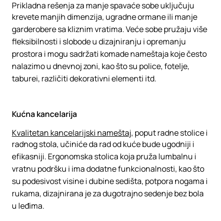
Prikladna rešenja za manje spavaće sobe uključuju
krevete manjih dimenzija, ugradne ormane ili manje
garderobere sa kliznim vratima. Veće sobe pružaju više
fleksibilnosti i slobode u dizajniranju i opremanju
prostora i mogu sadržati komade nameštaja koje često
nalazimo u dnevnoj zoni, kao što su police, fotelje,
taburei, različiti dekorativni elementi itd.
Kućna kancelarija
Kvalitetan kancelarijski nameštaj
, poput radne stolice i
radnog stola, učiniće da rad od kuće bude ugodniji i
efikasniji. Ergonomska stolica koja pruža lumbalnu i
vratnu podršku i ima dodatne funkcionalnosti, kao što
su podesivost visine i dubine sedišta, potpora nogama i
rukama, dizajnirana je za dugotrajno sedenje bez bola
u leđima.