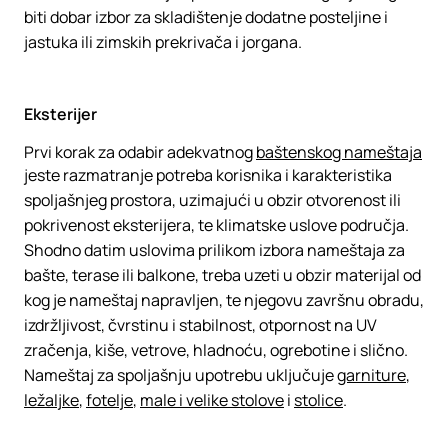
biti dobar izbor za skladištenje dodatne posteljine i
jastuka ili zimskih prekrivača i jorgana.
Eksterijer
Prvi korak za odabir adekvatnog
baštenskog nameštaja
jeste razmatranje potreba korisnika i karakteristika
spoljašnjeg prostora, uzimajući u obzir otvorenost ili
pokrivenost eksterijera, te klimatske uslove područja.
Shodno datim uslovima prilikom izbora nameštaja za
bašte, terase ili balkone, treba uzeti u obzir materijal od
kog je nameštaj napravljen, te njegovu završnu obradu,
izdržljivost, čvrstinu i stabilnost, otpornost na UV
zračenja, kiše, vetrove, hladnoću, ogrebotine i slično.
Nameštaj za spoljašnju upotrebu uključuje
garniture
,
ležaljke
,
fotelje
,
male i velike stolove
i
stolice
.