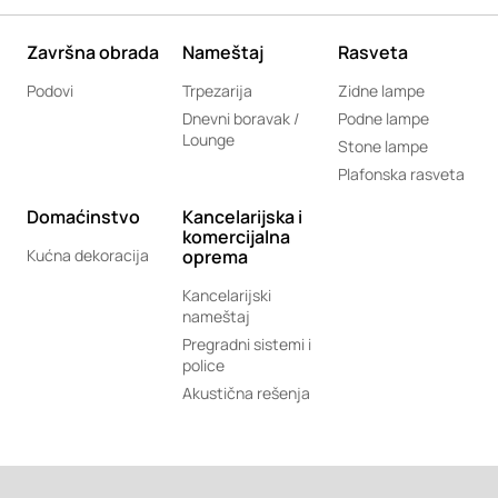
Završna obrada
Nameštaj
Rasveta
Podovi
Trpezarija
Zidne lampe
Dnevni boravak /
Podne lampe
Lounge
Stone lampe
Plafonska rasveta
Domaćinstvo
Kancelarijska i
komercijalna
Kućna dekoracija
oprema
Kancelarijski
nameštaj
Pregradni sistemi i
police
Akustična rešenja