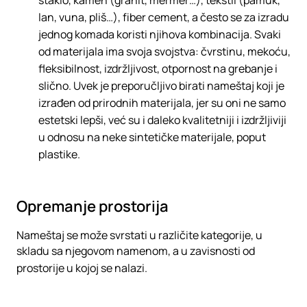
staklo, kamen (granit, mermer…), tekstil (pamuk,
lan, vuna, pliš…), fiber cement, a često se za izradu
jednog komada koristi njihova kombinacija. Svaki
od materijala ima svoja svojstva: čvrstinu, mekoću,
fleksibilnost, izdržljivost, otpornost na grebanje i
slično. Uvek je preporučljivo birati nameštaj koji je
izrađen od prirodnih materijala, jer su oni ne samo
estetski lepši, već su i daleko kvalitetniji i izdržljiviji
u odnosu na neke sintetičke materijale, poput
plastike.
Opremanje prostorija
Nameštaj se može svrstati u različite kategorije, u
skladu sa njegovom namenom, a u zavisnosti od
prostorije u kojoj se nalazi.