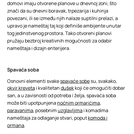
domovi imaju otvorene planove u dnevnoj zoni, što
znači da su dnevni boravak, trpezarija i kuhinja
povezani, ili se između njih nalaze suptilni prelazi, a
upravo je nameštaj taj koji definiše ambijente unutar
tog jedinstvenog prostora. Tako otvoreni planovi
pružaju bezbroj kreativnih mogućnosti za odabir
nameštaja i dizajn enterijera.
Spavaća soba
Osnovni elementi svake
spavaće sobe
su, svakako,
okvir kreveta
i kvalitetan
dušek
koji će omogućiti dobar
san, a u zavisnosti od potreba i želja, spavaća soba
može biti upotpunjena
noćnim ormarićima
,
paravanima
, posebnim
uzglavljima
i komadima
nameštaja za odlaganje stvari, poput
komoda i
ormana
.