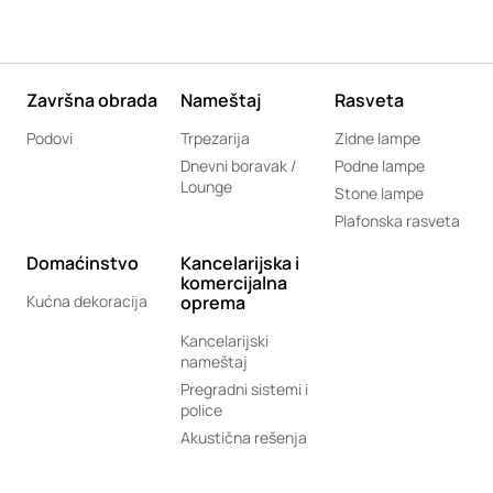
Završna obrada
Nameštaj
Rasveta
Podovi
Trpezarija
Zidne lampe
Dnevni boravak /
Podne lampe
Lounge
Stone lampe
Plafonska rasveta
Domaćinstvo
Kancelarijska i
komercijalna
Kućna dekoracija
oprema
Kancelarijski
nameštaj
Pregradni sistemi i
police
Akustična rešenja