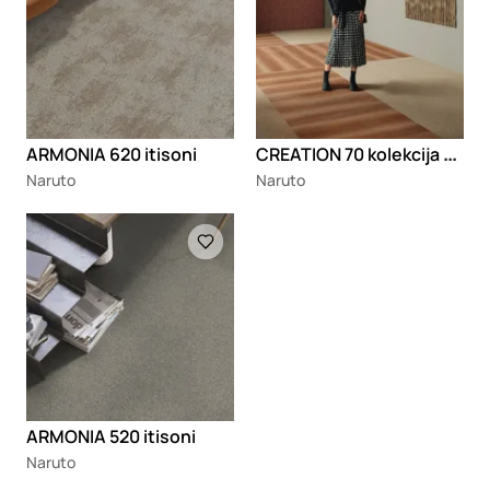
C
REATION 70 kolekcija podova
ARMONIA 620 itisoni
Naruto
Naruto
Loading
ARMONIA 520 itisoni
Naruto