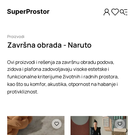
Proizvodi
Završna obrada - Naruto
Ovi proizvodi i rešenja za završnu obradu podova,
zidova i plafona zadovoljavaju visoke estetske i
funkcionalne kriterijume životnih i radnih prostora,
kao što su komfor, akustika, otpornost na habanje i
protivkliznost.
Loading
Loading