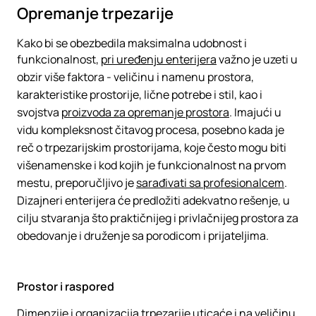
Opremanje trpezarije
Kako bi se obezbedila maksimalna udobnost i
funkcionalnost,
pri uređenju enterijera
važno je uzeti u
obzir više faktora - veličinu i namenu prostora,
karakteristike prostorije, lične potrebe i stil, kao i
svojstva
proizvoda za opremanje prostora
. Imajući u
vidu kompleksnost čitavog procesa, posebno kada je
reč o trpezarijskim prostorijama, koje često mogu biti
višenamenske i kod kojih je funkcionalnost na prvom
mestu, preporučljivo je
sarađivati sa profesionalcem
.
Dizajneri enterijera će predložiti adekvatno rešenje, u
cilju stvaranja što praktičnijeg i privlačnijeg prostora za
obedovanje i druženje sa porodicom i prijateljima.
Prostor i raspored
Dimenzije i organizacija trpezarije uticaće i na veličinu