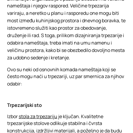
nameštaja i njegov raspored. Veličine trpezarija
variraju, a neretko u planu i rasporedu one mogu biti
most između kuhinjskog prostora i dnevnog boravka, te
istovremeno služiti kao prostor za obedovanje,
druženje ili rad. S toga, prilikom dizajniranja trpezarije i
odabira nameštaja, treba imati na umu namenu i
veličinu prostora, kako bi se obezbedilo dovoljno mesta
za udobno sedenje i kretanje.
Ovo su neki od osnovnih komada nameštaja koji se
često mogu naći u trpezariji, uz par smernica za njihov
odabir:
Trpezarijski sto
Izbor
stola za trpezariju
je ključan. Kvalitetne
trpezarijske stolove odlikuje stabilna i čvrsta
konstrukcija, izdržljivi materijali, a poželjno je da budu