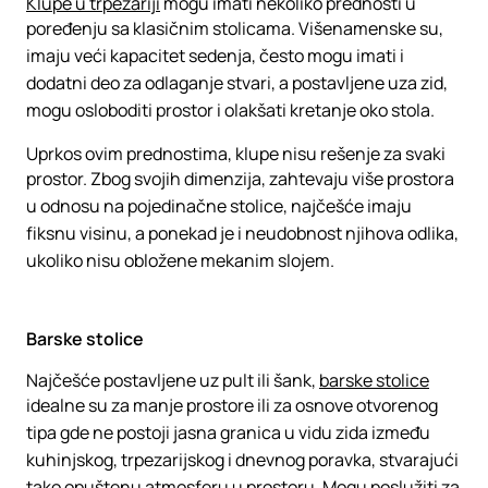
Klupe u trpezariji
mogu imati nekoliko prednosti u
poređenju sa klasičnim stolicama. Višenamenske su,
imaju veći kapacitet sedenja, često mogu imati i
dodatni deo za odlaganje stvari, a postavljene uza zid,
mogu osloboditi prostor i olakšati kretanje oko stola.
Uprkos ovim prednostima, klupe nisu rešenje za svaki
prostor. Zbog svojih dimenzija, zahtevaju više prostora
u odnosu na pojedinačne stolice, najčešće imaju
fiksnu visinu, a ponekad je i neudobnost njihova odlika,
ukoliko nisu obložene mekanim slojem.
Barske stolice
Najčešće postavljene uz pult ili šank,
barske stolice
idealne su za manje prostore ili za osnove otvorenog
tipa gde ne postoji jasna granica u vidu zida između
kuhinjskog, trpezarijskog i dnevnog poravka, stvarajući
tako opuštenu atmosferu u prostoru. Mogu poslužiti za