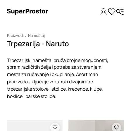
Proizvodi
Nameštaj
Trpezarija - Naruto
Trpezarijski nameštaj pruža brojne mogućnosti,
spram različitih želja i potreba za stvaranjem
mesta za ručavanje i okupljanje. Asortiman
proizvoda uključuje vrhunski dizajnirane
trpezarijske stolove i stolice, kredence, klupe,
hoklice i barske stolice.
Loading
Loading