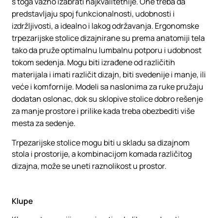
s toga važno izabrati najkvalitetnije. One treba da
predstavljaju spoj funkcionalnosti, udobnosti i
izdržljivosti, a idealno i lakog održavanja. Ergonomske
trpezarijske stolice dizajnirane su prema anatomiji tela
tako da pruže optimalnu lumbalnu potporu i udobnost
tokom sedenja. Mogu biti izrađene od različitih
materijala i imati različit dizajn, biti svedenije i manje, ili
veće i komfornije. Modeli sa naslonima za ruke pružaju
dodatan oslonac, dok su sklopive stolice dobro rešenje
za manje prostore i prilike kada treba obezbediti više
mesta za sedenje.
Trpezarijske stolice mogu biti u skladu sa dizajnom
stola i prostorije, a kombinacijom komada različitog
dizajna, može se uneti raznolikost u prostor.
Klupe