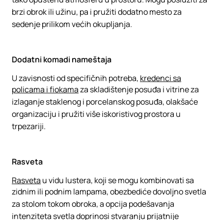
brzi obrok ili užinu, pa i pružiti dodatno mesto za
sedenje prilikom većih okupljanja.
Dodatni komadi nameštaja
U zavisnosti od specifičnih potreba, ​​
kredenci sa
policama i fiokama
za skladištenje posuđa i vitrine za
izlaganje staklenog i porcelanskog posuđa, olakšaće
organizaciju i pružiti više iskoristivog prostora u
trpezariji.
Rasveta
Rasveta
u vidu lustera, koji se mogu kombinovati sa
zidnim ili podnim lampama, obezbediće dovoljno svetla
za stolom tokom obroka, a opcija podešavanja
intenziteta svetla doprinosi stvaranju prijatnije