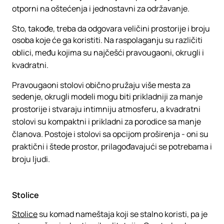
otporni na oštećenja i jednostavni za održavanje.
Sto, takođe, treba da odgovara veličini prostorije i broju
osoba koje će ga koristiti. Na raspolaganju su različiti
oblici, među kojima su najčešći pravougaoni, okrugli i
kvadratni.
Pravougaoni stolovi obično pružaju više mesta za
sedenje, okrugli modeli mogu biti prikladniji za manje
prostorije i stvaraju intimniju atmosferu, a kvadratni
stolovi su kompaktni i prikladni za porodice sa manje
članova. Postoje i stolovi sa opcijom proširenja - oni su
praktični i štede prostor, prilagođavajući se potrebama i
broju ljudi.
Stolice
Stolice
su komad nameštaja koji se stalno koristi, pa je