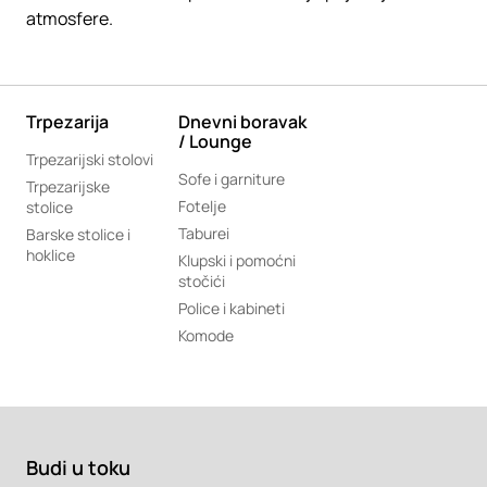
atmosfere.
Trpezarija
Dnevni boravak
/ Lounge
Trpezarijski stolovi
Sofe i garniture
Trpezarijske
Fotelje
stolice
Taburei
Barske stolice i
hoklice
Klupski i pomoćni
stočići
Police i kabineti
Komode
Budi u toku