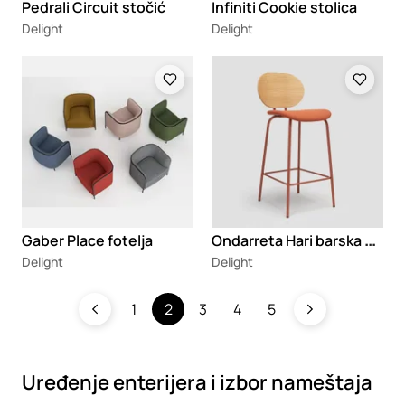
Pedrali Circuit stočić
Infiniti Cookie stolica
Delight
Delight
Loading
Loading
O
ndarreta Hari barska stolica
Gaber Place fotelja
Delight
Delight
1
2
3
4
5
Uređenje enterijera i izbor nameštaja