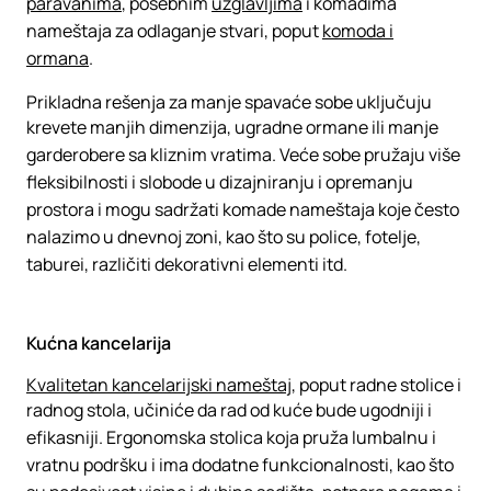
paravanima
, posebnim
uzglavljima
i komadima
nameštaja za odlaganje stvari, poput
komoda i
ormana
.
Prikladna rešenja za manje spavaće sobe uključuju
krevete manjih dimenzija, ugradne ormane ili manje
garderobere sa kliznim vratima. Veće sobe pružaju više
fleksibilnosti i slobode u dizajniranju i opremanju
prostora i mogu sadržati komade nameštaja koje često
nalazimo u dnevnoj zoni, kao što su police, fotelje,
taburei, različiti dekorativni elementi itd.
Kućna kancelarija
Kvalitetan kancelarijski nameštaj
, poput radne stolice i
radnog stola, učiniće da rad od kuće bude ugodniji i
efikasniji. Ergonomska stolica koja pruža lumbalnu i
vratnu podršku i ima dodatne funkcionalnosti, kao što