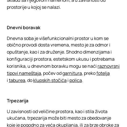
skladu sa njegovom namenom, a u zavisnosti od
prostorije u kojoj se nalazi.
Dnevni boravak
Dnevna soba je višefunkcionalni prostor u kom se
obično provodi dosta vremena, mesto je za odmor i
opuštanje, kao i za druženje. Shodno dimenzijama i
konfiguraciji prostora, estetskom ukusu i potrebama
korisnika, u dnevnom boravku mogu se naći
raznovrsni
tipovi nameštaja
, počev od
garnitura
, preko
fotelja
i
taburea
, do
klupskih stočića
i
polica
.
Trpezarija
U zavisnosti od veličine prostora, kao i stila života
ukućana, trpezarija može biti mesto za obedovanje
koje je pogodno za veća okupljanja, ili za brze obroke za