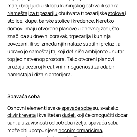
manji broj ljudi u sklopu kuhinjskog ostrva ili šanka.
Nameštaj za trpezariju
obuhvata trpezarijske
stolove
i
stolice
,
klupe
,
barske stolice
i
kredence
. Neretko
domovi imaju otvorene planove u dnevnoj zoni, što
znači da su dnevni boravak, trpezarija i kuhinja
povezani, ili se između njih nalaze suptilni prelazi, a
upravo je nameštaj taj koji definiše ambijente unutar
tog jedinstvenog prostora. Tako otvoreni planovi
pružaju bezbroj kreativnih mogućnosti za odabir
nameštaja i dizajn enterijera.
Spavaća soba
Osnovni elementi svake
spavaće sobe
su, svakako,
okvir kreveta
i kvalitetan
dušek
koji će omogućiti dobar
san, a u zavisnosti od potreba i želja, spavaća soba
može biti upotpunjena
noćnim ormarićima
,