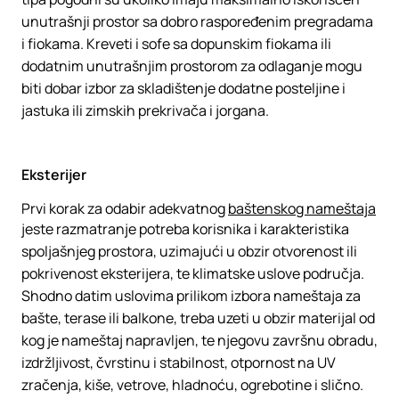
unutrašnji prostor sa dobro raspoređenim pregradama
i fiokama. Kreveti i sofe sa dopunskim fiokama ili
dodatnim unutrašnjim prostorom za odlaganje mogu
biti dobar izbor za skladištenje dodatne posteljine i
jastuka ili zimskih prekrivača i jorgana.
Eksterijer
Prvi korak za odabir adekvatnog
baštenskog nameštaja
jeste razmatranje potreba korisnika i karakteristika
spoljašnjeg prostora, uzimajući u obzir otvorenost ili
pokrivenost eksterijera, te klimatske uslove područja.
Shodno datim uslovima prilikom izbora nameštaja za
bašte, terase ili balkone, treba uzeti u obzir materijal od
kog je nameštaj napravljen, te njegovu završnu obradu,
izdržljivost, čvrstinu i stabilnost, otpornost na UV
zračenja, kiše, vetrove, hladnoću, ogrebotine i slično.