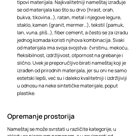
tipovi materijala. Najkvalitetniji nameštaj izrađuje
se od materijala kao što su drvo (hrast, orah,
bukva, tikovina…), ratan, metal i njegove legure,
staklo, kamen (granit, mermer…), tekstil (pamuk,
lan, vuna, pliš…), fiber cement, a često se za izradu
jednog komada koristi njihova kombinacija. Svaki
od materijala ima svoja svojstva: čvrstinu, mekoću,
fleksibilnost, izdržljivost, otpornost na grebanje i
slično. Uvek je preporučljivo birati nameštaj koji je
izrađen od prirodnih materijala, jer su oni ne samo
estetski lepši, već su i daleko kvalitetniji i izdržljiviji
u odnosu na neke sintetičke materijale, poput
plastike.
Opremanje prostorija
Nameštaj se može svrstati u različite kategorije, u