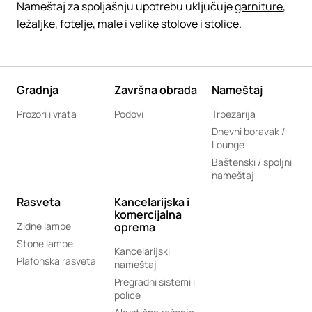
Nameštaj za spoljašnju upotrebu uključuje
garniture
,
ležaljke
,
fotelje
,
male i velike stolove
i
stolice
.
Gradnja
Završna obrada
Nameštaj
Prozori i vrata
Podovi
Trpezarija
Dnevni boravak /
Lounge
Baštenski / spoljni
nameštaj
Rasveta
Kancelarijska i
komercijalna
Zidne lampe
oprema
Stone lampe
Kancelarijski
Plafonska rasveta
nameštaj
Pregradni sistemi i
police