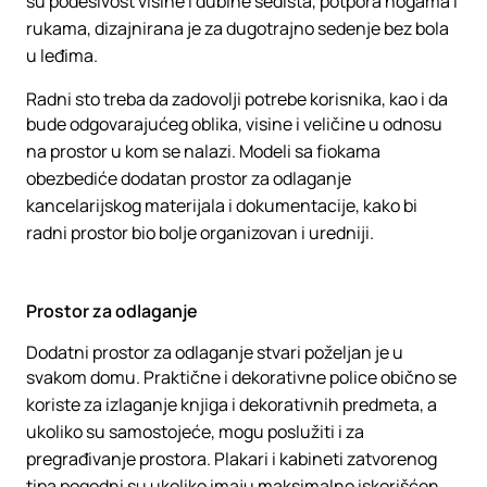
su podesivost visine i dubine sedišta, potpora nogama i
rukama, dizajnirana je za dugotrajno sedenje bez bola
u leđima.
Radni sto treba da zadovolji potrebe korisnika, kao i da
bude odgovarajućeg oblika, visine i veličine u odnosu
na prostor u kom se nalazi. Modeli sa fiokama
obezbediće dodatan prostor za odlaganje
kancelarijskog materijala i dokumentacije, kako bi
radni prostor bio bolje organizovan i uredniji.
Prostor za odlaganje
Dodatni prostor za odlaganje stvari poželjan je u
svakom domu. Praktične i dekorativne police obično se
koriste za izlaganje knjiga i dekorativnih predmeta, a
ukoliko su samostojeće, mogu poslužiti i za
pregrađivanje prostora. Plakari i kabineti zatvorenog
tipa pogodni su ukoliko imaju maksimalno iskorišćen