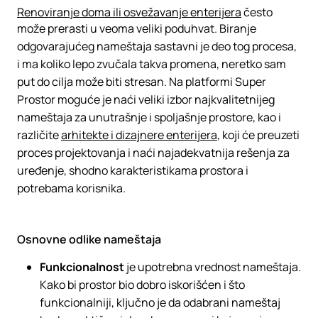
Renoviranje doma ili osvežavanje enterijera
često
može prerasti u veoma veliki poduhvat. Biranje
odgovarajućeg nameštaja sastavni je deo tog procesa,
i ma koliko lepo zvučala takva promena, neretko sam
put do cilja može biti stresan. Na platformi Super
Prostor moguće je naći veliki izbor najkvalitetnijeg
nameštaja za unutrašnje i spoljašnje prostore, kao i
različite
arhitekte i dizajnere enterijera
, koji će preuzeti
proces projektovanja i naći najadekvatnija rešenja za
uređenje, shodno karakteristikama prostora i
potrebama korisnika.
Osnovne odlike nameštaja
Funkcionalnost
je upotrebna vrednost nameštaja.
Kako bi prostor bio dobro iskorišćen i što
funkcionalniji, ključno je da odabrani nameštaj