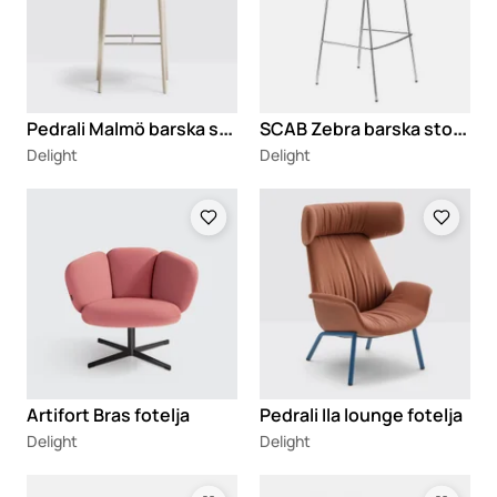
P
edrali Malmö barska stolica
S
CAB Zebra barska stolica
Delight
Delight
Loading
Loading
Artifort Bras fotelja
Pedrali Ila lounge fotelja
Delight
Delight
Loading
Loading