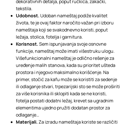
dekorativnih detalja, poput ručkica, zakački,
tekstila.
Udobnost.
Udoban nameštaj podiže kvalitet
života, te je ovaj faktor naročito važan pri izboru
nameštaja koji se svakodnevno koristi, poput
ležaja, stolica, fotelja i garnitura.
Korisnost.
Sem ispunjavanja svoje osnovne
funkcije, nameštaj može imati višestruku ulogu.
Višefunkcionalni nameštaj je odlično rešenje za
uređenje malih stanova, kada su prioritet ušteda
prostora i njegovo maksimalno korišćenje. Na
primer, stočić za kafu može se koristiti za sedenje
ili odlaganje stvari, trpezarijski sto se može proširiti
za više korisnika ili sklopiti kada se ne koristi,
fotelja postati dodatni ležaj, krevet sa ugradnim
elementima ujedno pružiti dodatan prostor za
odlaganje…
Materijali.
Za izradu nameštaja koriste se različiti