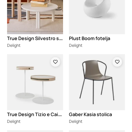
T
rue Design Silvestro stočići
Plust Boom fotelja
Delight
Delight
Loading
Loading
T
rue Design Tizio e Caio stočić
Gaber Kasia stolica
Delight
Delight