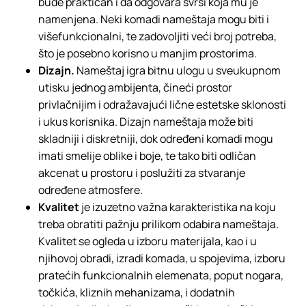
bude praktičan i da odgovara svrsi koja mu je
namenjena. Neki komadi nameštaja mogu biti i
višefunkcionalni, te zadovoljiti veći broj potreba,
što je posebno korisno u manjim prostorima.
Dizajn.
Nameštaj igra bitnu ulogu u sveukupnom
utisku jednog ambijenta, čineći prostor
privlačnijim i odražavajući lične estetske sklonosti
i ukus korisnika. Dizajn nameštaja može biti
skladniji i diskretniji, dok određeni komadi mogu
imati smelije oblike i boje, te tako biti odličan
akcenat u prostoru i poslužiti za stvaranje
određene atmosfere.
Kvalitet
je izuzetno važna karakteristika na koju
treba obratiti pažnju prilikom odabira nameštaja.
Kvalitet se ogleda u izboru materijala, kao i u
njihovoj obradi, izradi komada, u spojevima, izboru
pratećih funkcionalnih elemenata, poput nogara,
točkića, kliznih mehanizama, i dodatnih