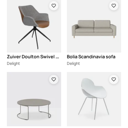
Loading
Loading
Z
uiver Doulton Swivel stolica
Bolia Scandinavia sofa
Delight
Delight
Loading
Loading