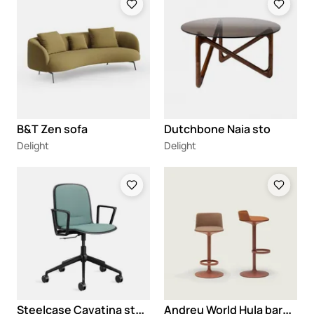
B&T Zen sofa
Dutchbone Naia sto
Delight
Delight
Loading
Loading
S
teelcase Cavatina stolica
A
ndreu World Hula barska stolica