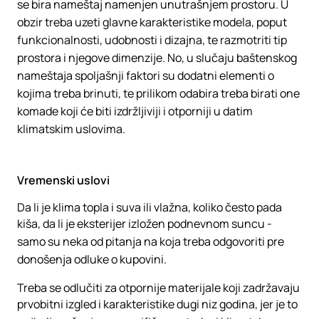
se bira nameštaj namenjen unutrašnjem prostoru. U
obzir treba uzeti glavne karakteristike modela, poput
funkcionalnosti, udobnosti i dizajna, te razmotriti tip
prostora i njegove dimenzije. No, u slučaju baštenskog
nameštaja spoljašnji faktori su dodatni elementi o
kojima treba brinuti, te prilikom odabira treba birati one
komade koji će biti izdržljiviji i otporniji u datim
klimatskim uslovima.
Vremenski uslovi
Da li je klima topla i suva ili vlažna, koliko često pada
kiša, da li je eksterijer izložen podnevnom suncu -
samo su neka od pitanja na koja treba odgovoriti pre
donošenja odluke o kupovini.
Treba se odlučiti za otpornije materijale koji zadržavaju
prvobitni izgled i karakteristike dugi niz godina, jer je to