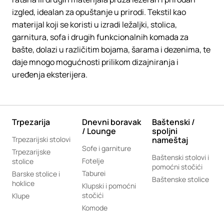
izgled, idealan za opuštanje u prirodi. Tekstil kao
materijal koji se koristi u izradi ležaljki, stolica,
garnitura, sofa i drugih funkcionalnih komada za
bašte, dolazi u različitim bojama, šarama i dezenima, te
daje mnogo mogućnosti prilikom dizajniranja i
uređenja eksterijera.
Trpezarija
Dnevni boravak
Baštenski /
/ Lounge
spoljni
Trpezarijski stolovi
nameštaj
Sofe i garniture
Trpezarijske
Baštenski stolovi i
Fotelje
stolice
pomoćni stočići
Taburei
Barske stolice i
Baštenske stolice
hoklice
Klupski i pomoćni
stočići
Klupe
Komode