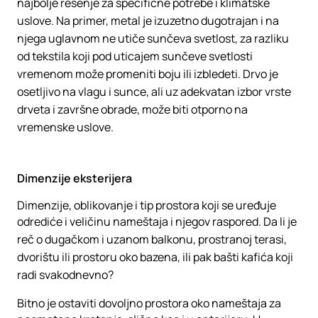
najbolje rešenje za specifične potrebe i klimatske
uslove. Na primer, metal je izuzetno dugotrajan i na
njega uglavnom ne utiče sunčeva svetlost, za razliku
od tekstila koji pod uticajem sunčeve svetlosti
vremenom može promeniti boju ili izbledeti. Drvo je
osetljivo na vlagu i sunce, ali uz adekvatan izbor vrste
drveta i završne obrade, može biti otporno na
vremenske uslove.
Dimenzije eksterijera
Dimenzije, oblikovanje i tip prostora koji se uređuje
odrediće i veličinu nameštaja i njegov raspored. Da li je
reč o dugačkom i uzanom balkonu, prostranoj terasi,
dvorištu ili prostoru oko bazena, ili pak bašti kafića koji
radi svakodnevno?
Bitno je ostaviti dovoljno prostora oko nameštaja za