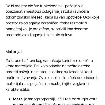
Da bi prostor bio što funkcionalniji, poželjno je
obezbediti i mesto za odlaganje jastuka i sunđera
tokom zimskih meseci, kada su van upotrebe. Ukoliko je
prostor za odlaganje ograničen, treba razmotriti
nameštaj koji je praktičan, sklopiv ili ima dodatne
pregrade za odlaganje tekstilnih delova.
Materijali
Za izradu baštenskog nameštaja koriste se različite
vrste materijala. Prilikom odabira nameštaja treba
obratiti pažnju na materijal od kog su izrađeni, kao i
načine održavanja. Ovo su neki od najčešće korišćenih
materijala za spoljašnji nameštaj i njihove glavne
karakteristike:
Metal
je mnogo otporniji, jači i teži od drugih vrsta
materijala, što znači da će moći da traje dugi niz