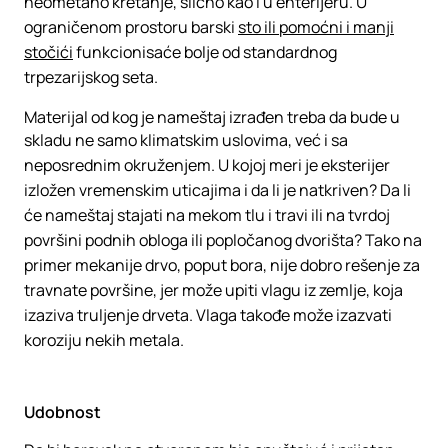
neometano kretanje, slično kao i u enterijeru. U
ograničenom prostoru barski
sto ili pomoćni i manji
stočići
funkcionisaće bolje od standardnog
trpezarijskog seta.
Materijal od kog je nameštaj izrađen treba da bude u
skladu ne samo klimatskim uslovima, već i sa
neposrednim okruženjem. U kojoj meri je eksterijer
izložen vremenskim uticajima i da li je natkriven? Da li
će nameštaj stajati na mekom tlu i travi ili na tvrdoj
površini podnih obloga ili popločanog dvorišta? Tako na
primer mekanije drvo, poput bora, nije dobro rešenje za
travnate površine, jer može upiti vlagu iz zemlje, koja
izaziva truljenje drveta. Vlaga takođe može izazvati
koroziju nekih metala.
Udobnost