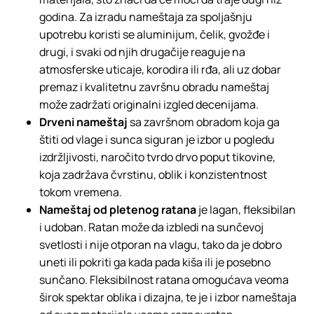
godina. Za izradu nameštaja za spoljašnju
upotrebu koristi se aluminijum, čelik, gvožđe i
drugi, i svaki od njih drugačije reaguje na
atmosferske uticaje, korodira ili rđa, ali uz dobar
premaz i kvalitetnu završnu obradu nameštaj
može zadržati originalni izgled decenijama.
Drveni nameštaj
sa završnom obradom koja ga
štiti od vlage i sunca siguran je izbor u pogledu
izdržljivosti, naročito tvrdo drvo poput tikovine,
koja zadržava čvrstinu, oblik i konzistentnost
tokom vremena.
Nameštaj od pletenog ratana
je lagan, fleksibilan
i udoban. Ratan može da izbledi na sunčevoj
svetlosti i nije otporan na vlagu, tako da je dobro
uneti ili pokriti ga kada pada kiša ili je posebno
sunčano. Fleksibilnost ratana omogućava veoma
širok spektar oblika i dizajna, te je i izbor nameštaja