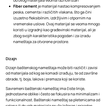
od ovog materijala veoma raznovrstan
Fiber cement
je materijal nastao kompresovanjem
peska, cementa i različitih vlakana, što ga čini
izuzetno fleksibilnim, izdržljivim i otpornim na
vremenske uslove. Ovaj materijal se veoma mnogo
koristi u izgradnji kao građevinski materijal, ali je
zbog svojih karakteristika pogodan i za izradu
nameštaja za otvorene prostore.
Dizajn
Dizajn baštenskog nameštaja može biti različit i zavisi
od materijala od kog se komadi izrađuju, te od završne
obrade, tj. boja, lakova i premaza koji se koriste.
Savremeni baštenski nameštaj ima čiste linije,
jednostavne oblike i često se fokusira na minimalizam i
funkcionalnost. Baštenski nameštaj sa pletenicama od
ratana ili drugih materijala pruža ležeran i prirodan