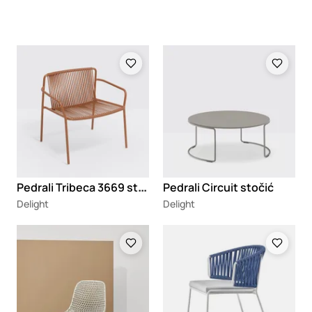
Loading
Loading
P
edrali Tribeca 3669 stolica
Pedrali Circuit stočić
Delight
Delight
Loading
Loading