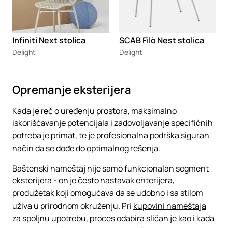
Infiniti Next stolica
SCAB Filò Nest stolica
Delight
Delight
Opremanje eksterijera
Kada je reč o
uređenju prostora
, maksimalno
iskorišćavanje potencijala i zadovoljavanje specifičnih
potreba je primat, te je
profesionalna podrška
siguran
način da se dođe do optimalnog rešenja.
Baštenski nameštaj nije samo funkcionalan segment
eksterijera - on je često nastavak enterijera,
produžetak koji omogućava da se udobno i sa stilom
uživa u prirodnom okruženju. Pri
kupovini nameštaja
za spoljnu upotrebu, proces odabira sličan je kao i kada