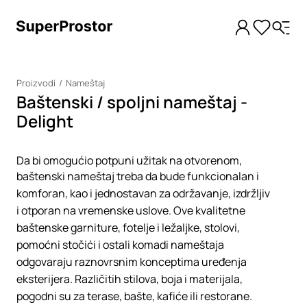
Proizvodi
Nameštaj
Baštenski / spoljni nameštaj -
Delight
Da bi omogućio potpuni užitak na otvorenom,
baštenski nameštaj treba da bude funkcionalan i
komforan, kao i jednostavan za održavanje, izdržljiv
i otporan na vremenske uslove. Ove kvalitetne
baštenske garniture, fotelje i ležaljke, stolovi,
pomoćni stočići i ostali komadi nameštaja
odgovaraju raznovrsnim konceptima uređenja
eksterijera. Različitih stilova, boja i materijala,
pogodni su za terase, bašte, kafiće ili restorane.