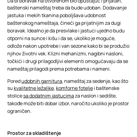
Da bi boravak na otvorenom bio opuštajuć i prijatan,
baštenski nameštaj treba da bude udoban. Dodavanje
jastuka i mekih tkanina poboljšava udobnost
baštenskog nameštaja, čineći ga prijatnijim za dugi
boravak. Idealno je da presvlake i jastuci ujedno budu
otporni na sunce i kišu i da se, ukoliko je moguće,
odlože nakon upotrebe i van sezone kako bi se produžio
njihov životni vek. Klizni mehanizmi, nagibni nasloni,
točkići i drugi prilagodljivi elementi omogućavaju da se
nameštaj prilagodi prema potrebama i nameni.
Pored
udobnih garnitura
, nameštaj za sedenje, kao što
su
kvalitetne ležaljke
,
komforne fotelje
i baštenske
stolice
sa dodatnim jastucima
za naslon i sedište,
takođe može biti dobar izbor, naročito ukoliko je prostor
ograničen.
Prostor za skladištenje