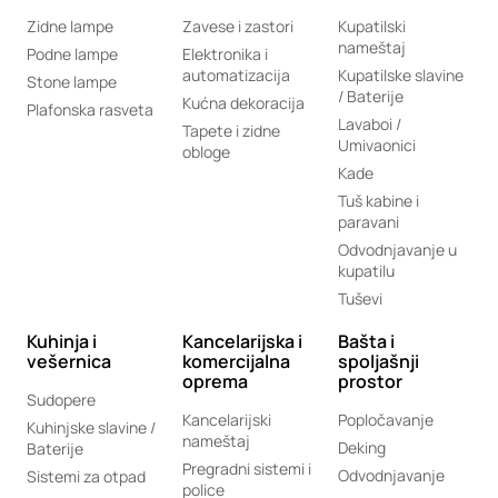
Zidne lampe
Zavese i zastori
Kupatilski
nameštaj
Podne lampe
Elektronika i
automatizacija
Kupatilske slavine
Stone lampe
/ Baterije
Kućna dekoracija
Plafonska rasveta
Lavaboi /
Tapete i zidne
Umivaonici
obloge
Kade
Tuš kabine i
paravani
Odvodnjavanje u
kupatilu
Tuševi
Kuhinja i
Kancelarijska i
Bašta i
vešernica
komercijalna
spoljašnji
oprema
prostor
Sudopere
Kancelarijski
Popločavanje
Kuhinjske slavine /
nameštaj
Deking
Baterije
Pregradni sistemi i
Odvodnjavanje
Sistemi za otpad
police