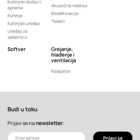
Kuhinjski dodaci i
Akustična rešenja
oprema
Biodekoracija
Kuhinje
Toaleti
Kuhinjski uređaji
Uređaji za
vešernicu
Softver
Grejanje,
hlađenje i
ventilacija
Radijatori
Budi u toku
newsletter
:
Prijavi se na
Prijavi se