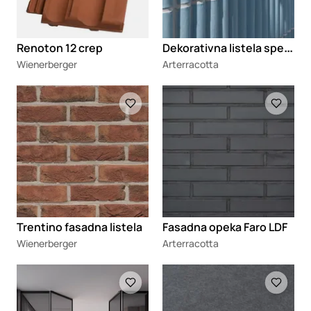
D
ekorativna listela specijalnog oblika Corrugated
Renoton 12 crep
Wienerberger
Arterracotta
Loading
Loading
Trentino fasadna listela
Fasadna opeka Faro LDF
Wienerberger
Arterracotta
Loading
Loading