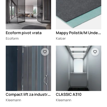
M
appy Polistik/M Underspecial HQ
Ecoform pivot vrata
Ecoform
Kalcer
Loading
Loading
C
ompact lift za industrijske objekte
CLASSIC A310
Kleemann
Kleemann