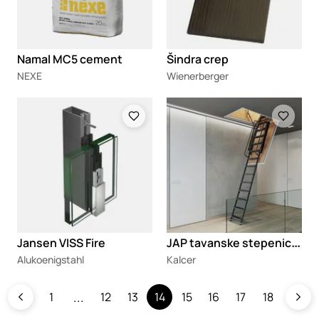
Namal MC5 cement
Šindra crep
NEXE
Wienerberger
Loading
Loading
J
AP tavanske stepenice Aristo
Jansen VISS Fire
Alukoenigstahl
Kalcer
1
12
13
14
15
16
17
18