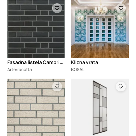
Loading
Loading
F
asadna listela Cambridge
Klizna vrata
Arterracotta
BOSAL
Loading
Loading