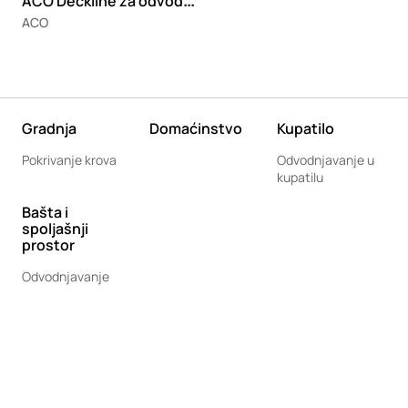
A
CO Deckline za odvodnjavanje garaža
ACO
Gradnja
Domaćinstvo
Kupatilo
Pokrivanje krova
Odvodnjavanje u
kupatilu
Bašta i
spoljašnji
prostor
Odvodnjavanje