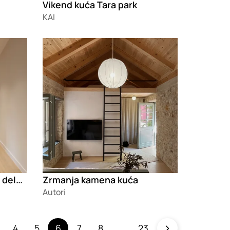
Vikend kuća Tara park
KAI
Loading
Enterijer stana u starom delu Novog Sada
Zrmanja kamena kuća
Autori
4
5
6
7
8
23