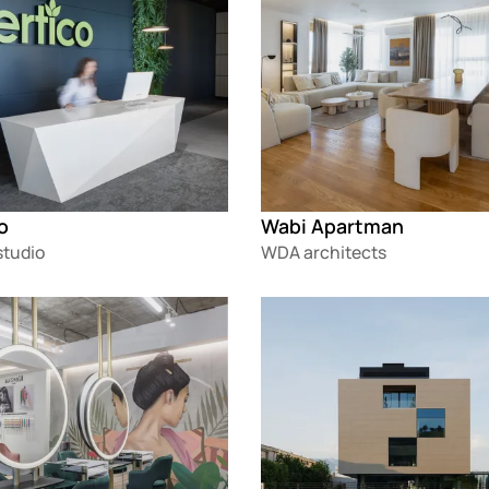
o
Wabi Apartman
tudio
WDA architects
g
Loading