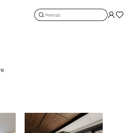
re
Loading