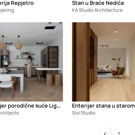
rija Repjetro
Stan u Braće Nedića
njering
KA Studio Architecture
g
Loading
Enterijer porodične kuće Lignum
chitects
Sivi Studio
1