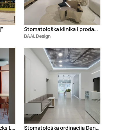
Stomatološka klinika i prodavnica Hello Smile
j”
BAAL Design
Loading
Poslovni prostor Fireblocks Ltd.
Stomatološka ordinacija Dentonio