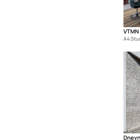
VTMN
A4 Stu
Loadin