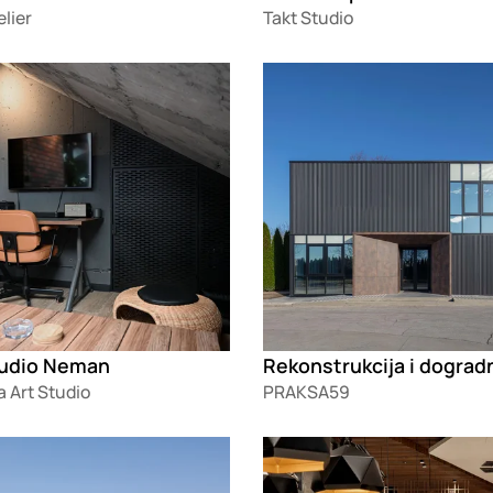
lier
Takt Studio
g
Loading
tudio Neman
 Art Studio
PRAKSA59
g
Loading