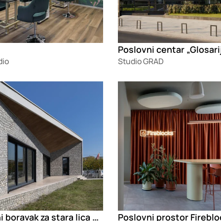
Poslovni centar „Glosari
dio
Studio GRAD
g
Loading
Dnevni boravak za stara lica u Golubovcima