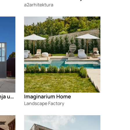
a2arhitektura
Loading
Rekonstrukcija i dogradnja upravne zgrade Exim
Imaginarium Home
Landscape Factory
Loading