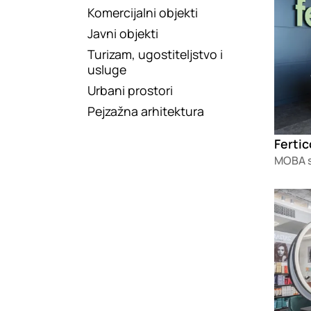
Komercijalni objekti
Javni objekti
Turizam, ugostiteljstvo i
usluge
Urbani prostori
Pejzažna arhitektura
Fertic
MOBA s
Loadin