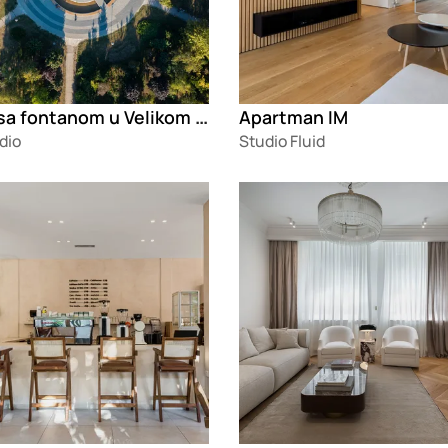
Plato sa fontanom u Velikom parku u Šapcu
Apartman IM
dio
Studio Fluid
g
Loading