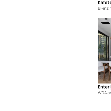
Kafete
BI-inži
Loadin
WDA ar