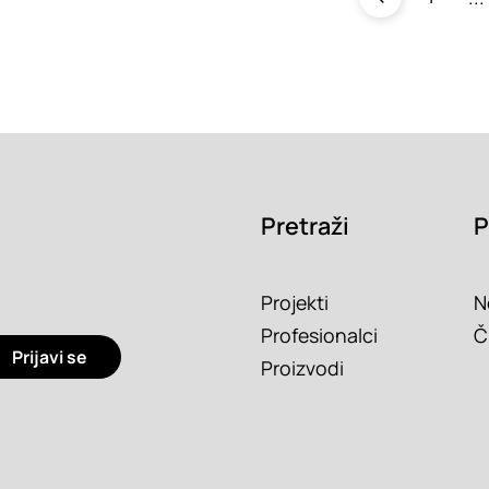
Pretraži
P
Projekti
N
Profesionalci
Č
Prijavi se
Proizvodi