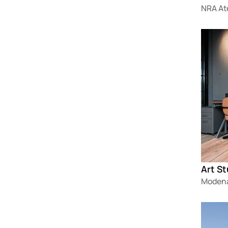
NRA Ate
Loadin
Art S
Modena
Loadin