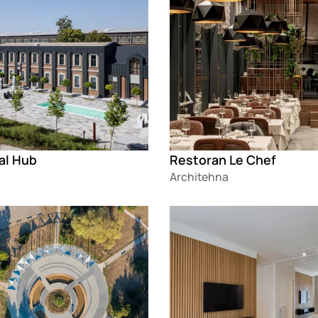
al Hub
Restoran Le Chef
Architehna
g
Loading