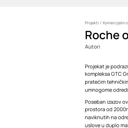
Projekti
Komercijalni o
Loading
Roche o
Autori
Projekat je podra
kompleksa GTC Gre
pratećim tehničkim
umnogome odredilo
Poseban izazov ovo
prostora od 2000m
naviknutih na određ
uslove u duplo ma