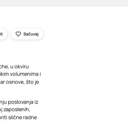
it
Sačuvaj
he, u okviru
ikim volumenima i
tar osnove, što je
nju poslovanja iz
j zaposlenih,
riti slične radne