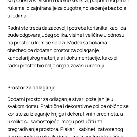
su podesivost visine i dubine sedišta, potpora nogama i
rukama, dizajnirana je za dugotrajno sedenje bez bola
u leđima.
Radni sto treba da zadovolji potrebe korisnika, kao i da
bude odgovarajućeg oblika, visine i veličine u odnosu
na prostor u kom se nalazi. Modeli sa fiokama
obezbediće dodatan prostor za odlaganje
kancelarijskog materijala i dokumentacije, kako bi
radni prostor bio bolje organizovan i uredniji.
Prostor za odlaganje
Dodatni prostor za odlaganje stvari poželjan je u
svakom domu. Praktične i dekorativne police obično se
koriste za izlaganje knjiga i dekorativnih predmeta, a
ukoliko su samostojeće, mogu poslužiti i za
pregrađivanje prostora. Plakari i kabineti zatvorenog
tipa pogodni su ukoliko imaju maksimalno iskorišćen