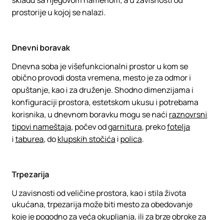
skladu sa njegovom namenom, a u zavisnosti od
prostorije u kojoj se nalazi.
Dnevni boravak
Dnevna soba je višefunkcionalni prostor u kom se
obično provodi dosta vremena, mesto je za odmor i
opuštanje, kao i za druženje. Shodno dimenzijama i
konfiguraciji prostora, estetskom ukusu i potrebama
korisnika, u dnevnom boravku mogu se naći
raznovrsni
tipovi nameštaja
, počev od
garnitura
, preko
fotelja
i
taburea
, do
klupskih stočića
i
polica
.
Trpezarija
U zavisnosti od veličine prostora, kao i stila života
ukućana, trpezarija može biti mesto za obedovanje
koje je pogodno za veća okupljanja, ili za brze obroke za