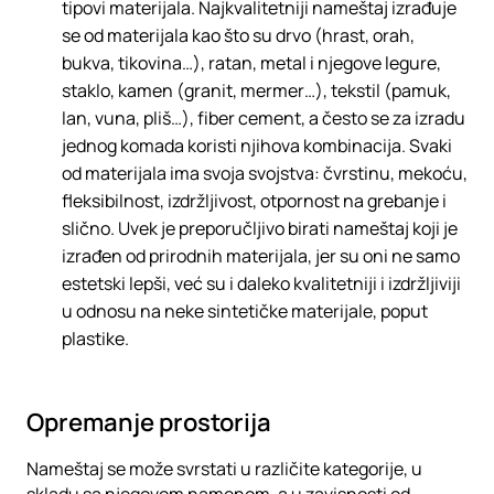
tipovi materijala. Najkvalitetniji nameštaj izrađuje
se od materijala kao što su drvo (hrast, orah,
bukva, tikovina…), ratan, metal i njegove legure,
staklo, kamen (granit, mermer…), tekstil (pamuk,
lan, vuna, pliš…), fiber cement, a često se za izradu
jednog komada koristi njihova kombinacija. Svaki
od materijala ima svoja svojstva: čvrstinu, mekoću,
fleksibilnost, izdržljivost, otpornost na grebanje i
slično. Uvek je preporučljivo birati nameštaj koji je
izrađen od prirodnih materijala, jer su oni ne samo
estetski lepši, već su i daleko kvalitetniji i izdržljiviji
u odnosu na neke sintetičke materijale, poput
plastike.
Opremanje prostorija
Nameštaj se može svrstati u različite kategorije, u