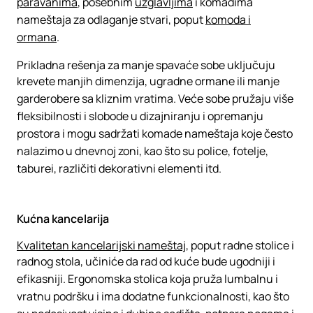
paravanima
, posebnim
uzglavljima
i komadima
nameštaja za odlaganje stvari, poput
komoda i
ormana
.
Prikladna rešenja za manje spavaće sobe uključuju
krevete manjih dimenzija, ugradne ormane ili manje
garderobere sa kliznim vratima. Veće sobe pružaju više
fleksibilnosti i slobode u dizajniranju i opremanju
prostora i mogu sadržati komade nameštaja koje često
nalazimo u dnevnoj zoni, kao što su police, fotelje,
taburei, različiti dekorativni elementi itd.
Kućna kancelarija
Kvalitetan kancelarijski nameštaj
, poput radne stolice i
radnog stola, učiniće da rad od kuće bude ugodniji i
efikasniji. Ergonomska stolica koja pruža lumbalnu i
vratnu podršku i ima dodatne funkcionalnosti, kao što