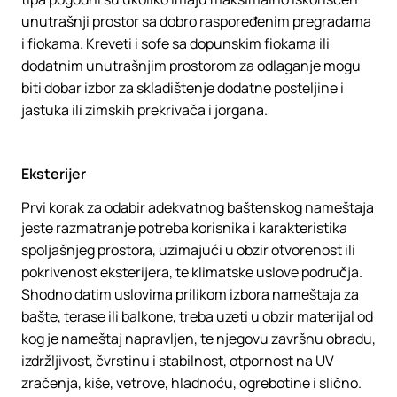
unutrašnji prostor sa dobro raspoređenim pregradama
i fiokama. Kreveti i sofe sa dopunskim fiokama ili
dodatnim unutrašnjim prostorom za odlaganje mogu
biti dobar izbor za skladištenje dodatne posteljine i
jastuka ili zimskih prekrivača i jorgana.
Eksterijer
Prvi korak za odabir adekvatnog
baštenskog nameštaja
jeste razmatranje potreba korisnika i karakteristika
spoljašnjeg prostora, uzimajući u obzir otvorenost ili
pokrivenost eksterijera, te klimatske uslove područja.
Shodno datim uslovima prilikom izbora nameštaja za
bašte, terase ili balkone, treba uzeti u obzir materijal od
kog je nameštaj napravljen, te njegovu završnu obradu,
izdržljivost, čvrstinu i stabilnost, otpornost na UV
zračenja, kiše, vetrove, hladnoću, ogrebotine i slično.