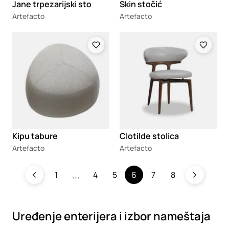
Jane trpezarijski sto
Skin stočić
Artefacto
Artefacto
Loading
Loading
Kipu tabure
Clotilde stolica
Artefacto
Artefacto
1
4
5
6
7
8
Uređenje enterijera i izbor nameštaja