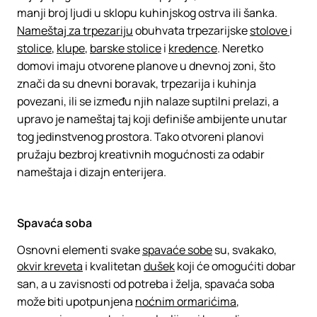
manji broj ljudi u sklopu kuhinjskog ostrva ili šanka.
Nameštaj za trpezariju
obuhvata trpezarijske
stolove
i
stolice
,
klupe
,
barske stolice
i
kredence
. Neretko
domovi imaju otvorene planove u dnevnoj zoni, što
znači da su dnevni boravak, trpezarija i kuhinja
povezani, ili se između njih nalaze suptilni prelazi, a
upravo je nameštaj taj koji definiše ambijente unutar
tog jedinstvenog prostora. Tako otvoreni planovi
pružaju bezbroj kreativnih mogućnosti za odabir
nameštaja i dizajn enterijera.
Spavaća soba
Osnovni elementi svake
spavaće sobe
su, svakako,
okvir kreveta
i kvalitetan
dušek
koji će omogućiti dobar
san, a u zavisnosti od potreba i želja, spavaća soba
može biti upotpunjena
noćnim ormarićima
,