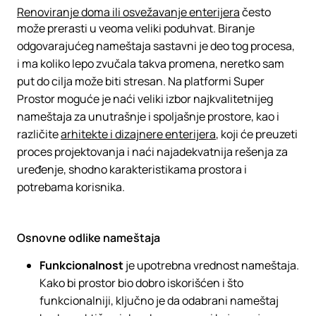
Renoviranje doma ili osvežavanje enterijera
često
može prerasti u veoma veliki poduhvat. Biranje
odgovarajućeg nameštaja sastavni je deo tog procesa,
i ma koliko lepo zvučala takva promena, neretko sam
put do cilja može biti stresan. Na platformi Super
Prostor moguće je naći veliki izbor najkvalitetnijeg
nameštaja za unutrašnje i spoljašnje prostore, kao i
različite
arhitekte i dizajnere enterijera
, koji će preuzeti
proces projektovanja i naći najadekvatnija rešenja za
uređenje, shodno karakteristikama prostora i
potrebama korisnika.
Osnovne odlike nameštaja
Funkcionalnost
je upotrebna vrednost nameštaja.
Kako bi prostor bio dobro iskorišćen i što
funkcionalniji, ključno je da odabrani nameštaj