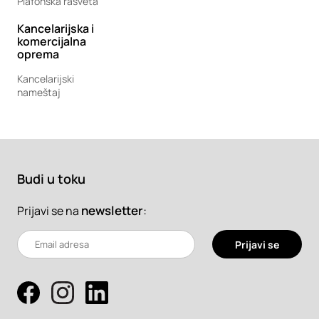
Plafonska rasveta
Kancelarijska i
komercijalna
oprema
Kancelarijski
nameštaj
Budi u toku
newsletter
:
Prijavi se na
Prijavi se