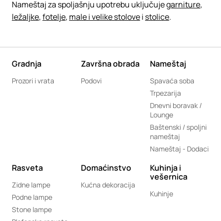
Nameštaj za spoljašnju upotrebu uključuje
garniture
,
ležaljke
,
fotelje
,
male i velike stolove
i
stolice
.
Gradnja
Završna obrada
Nameštaj
Prozori i vrata
Podovi
Spavaća soba
Trpezarija
Dnevni boravak /
Lounge
Baštenski / spoljni
nameštaj
Nameštaj - Dodaci
Rasveta
Domaćinstvo
Kuhinja i
vešernica
Zidne lampe
Kućna dekoracija
Kuhinje
Podne lampe
Stone lampe