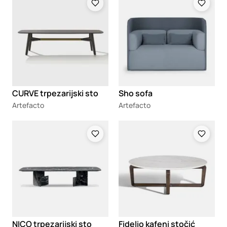
CURVE trpezarijski sto
Sho sofa
Artefacto
Artefacto
Loading
Loading
NICO trpezarijski sto
Fidelio kafeni stočić