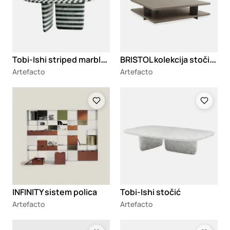
T
obi-Ishi striped marble trpezarijski sto
B
RISTOL kolekcija stočića
Artefacto
Artefacto
Loading
Loading
INFINITY sistem polica
Tobi-Ishi stočić
Artefacto
Artefacto
Loading
Loading