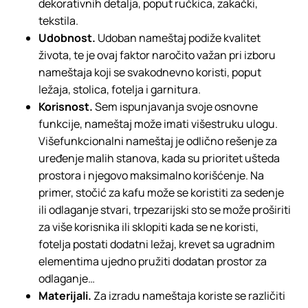
dekorativnih detalja, poput ručkica, zakački,
tekstila.
Udobnost.
Udoban nameštaj podiže kvalitet
života, te je ovaj faktor naročito važan pri izboru
nameštaja koji se svakodnevno koristi, poput
ležaja, stolica, fotelja i garnitura.
Korisnost.
Sem ispunjavanja svoje osnovne
funkcije, nameštaj može imati višestruku ulogu.
Višefunkcionalni nameštaj je odlično rešenje za
uređenje malih stanova, kada su prioritet ušteda
prostora i njegovo maksimalno korišćenje. Na
primer, stočić za kafu može se koristiti za sedenje
ili odlaganje stvari, trpezarijski sto se može proširiti
za više korisnika ili sklopiti kada se ne koristi,
fotelja postati dodatni ležaj, krevet sa ugradnim
elementima ujedno pružiti dodatan prostor za
odlaganje…
Materijali.
Za izradu nameštaja koriste se različiti