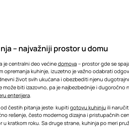
nja – najvažniji prostor u domu
a je centralni deo većine
domova
– prostor gde se spaja
om opremanja kuhinje, izuzetno je važno odabrati odgova
nevni život svih ukućana i obezbediti njenu dugotrajn
e može biti izazovno, pa je najbezbednije i dugoročno na
eru enterijera
.
od čestih pitanja jeste: kupiti
gotovu kuhinju
ili naručit
čno rešenje, često modernog dizajna i pristupačnih cena
r u kratkom roku. Sa druge strane, kuhinja po meri p