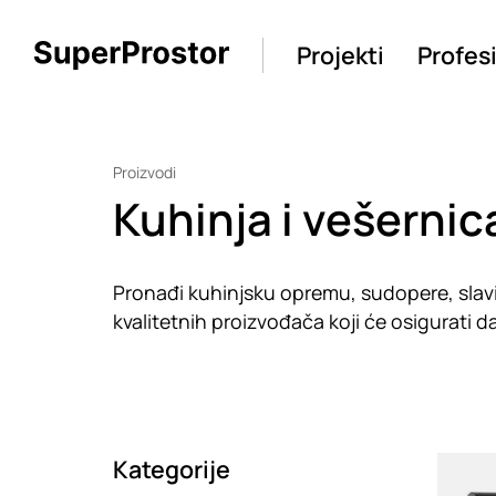
Projekti
Profes
Proizvodi
Kuhinja i vešernic
Pronađi kuhinjsku opremu, sudopere, slavi
kvalitetnih proizvođača koji će osigurati da
Kategorije
Loadin