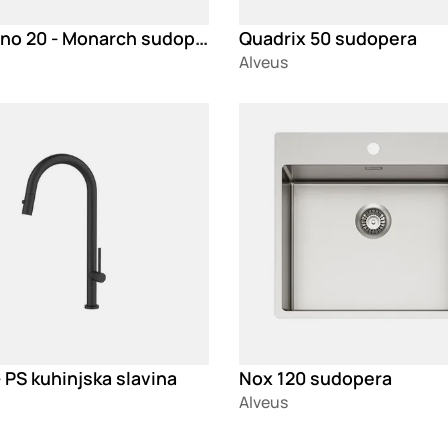
Kombino 20 - Monarch sudopera
Quadrix 50 sudopera
Alveus
g
Loading
 PS kuhinjska slavina
Nox 120 sudopera
Alveus