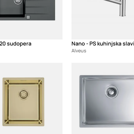
 20 sudopera
Nano - PS kuhinjska slav
Alveus
g
Loading