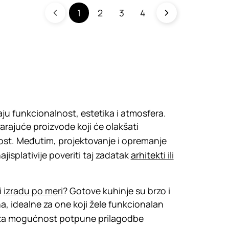
1
2
3
4
ju funkcionalnost, estetika i atmosfera.
rajuće proizvode koji će olakšati
ost. Međutim, projektovanje i opremanje
jisplativije poveriti taj zadatak
arhitekti ili
i
izradu po meri
? Gotove kuhinje su brzo i
, idealne za one koji žele funkcionalan
ruža mogućnost potpune prilagodbe