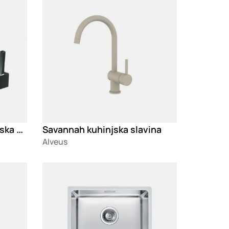
Laguna - Monarch kuhinjska slavina
Savannah kuhinjska slavina
Alveus
Loading