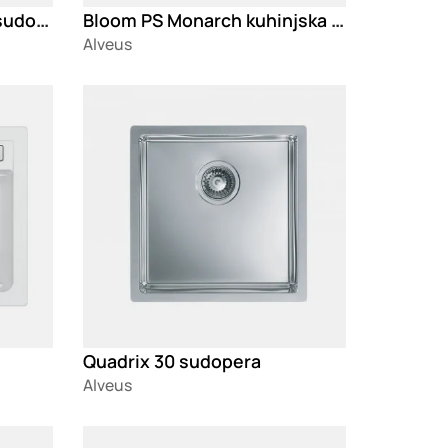
Cadit 40 - Black Edition sudopera
Bloom PS Monarch kuhinjska slavina
Alveus
Loading
Quadrix 30 sudopera
Alveus
Loading