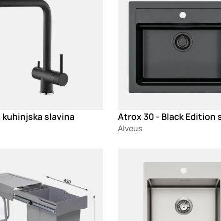
 kuhinjska slavina
Alveus
g
Loading