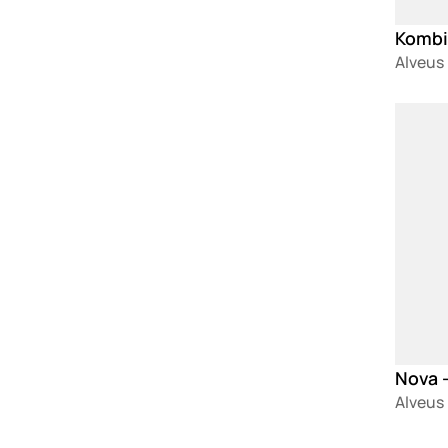
Alveus
Loadin
Nova -
Alveus