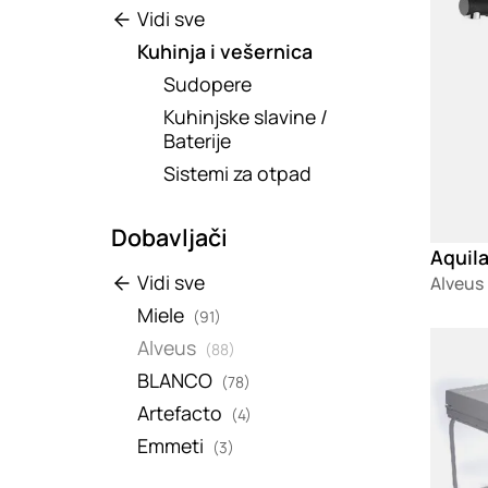
Vidi sve
Kuhinja i vešernica
Sudopere
Kuhinjske slavine /
Baterije
Sistemi za otpad
Dobavljači
Aquila
Vidi sve
Alveus
Miele
(91)
Loadin
Alveus
(88)
BLANCO
(78)
Artefacto
(4)
Emmeti
(3)