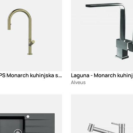
Swan PS Monarch kuhinjska slavina
Alveus
g
Loading