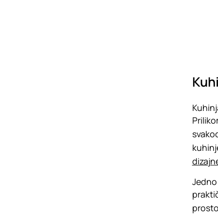
Kuhi
Kuhinj
Prilik
svakod
kuhinj
dizajn
Jedno 
prakti
prosto