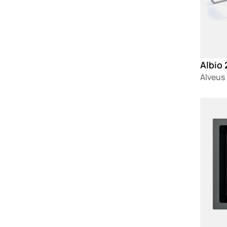
Albio 
Alveus
Loadin