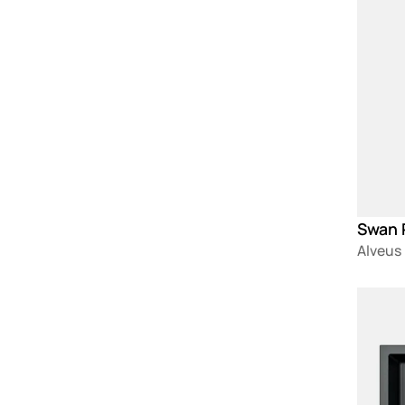
Alveus
Loadin