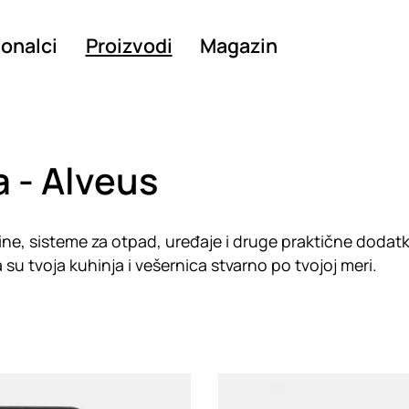
ionalci
Proizvodi
Magazin
a - Alveus
ne, sisteme za otpad, uređaje i druge praktične dodat
 su tvoja kuhinja i vešernica stvarno po tvojoj meri.
g
Loading