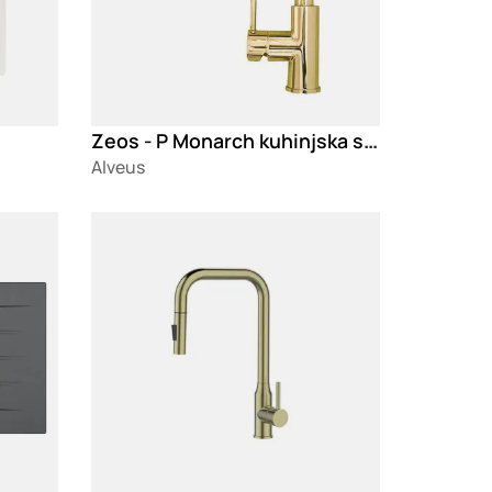
Zeos - P Monarch kuhinjska slavina
Alveus
Loading