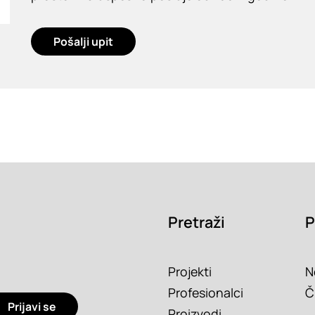
Pošalji upit
Pretraži
P
Projekti
N
Profesionalci
Č
Prijavi se
Proizvodi