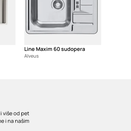
Line Maxim 60 sudopera
Alveus
i više od pet
me i na našim