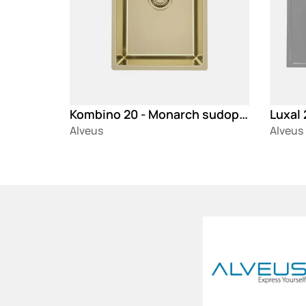
Kombino 20 - Monarch sudopera
Luxal
Alveus
Alveus
Loading