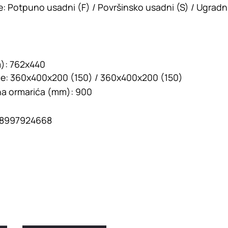
e:
Potpuno usadni (F) / Površinsko usadni (S) / Ugradn
):
762x440
e:
360x400x200 (150) / 360x400x200 (150)
na ormarića (mm):
900
8997924668