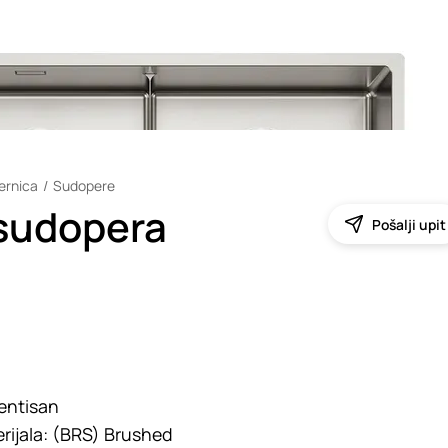
šernica
Sudopere
sudopera
Pošalji upit
entisan
rijala:
(BRS) Brushed