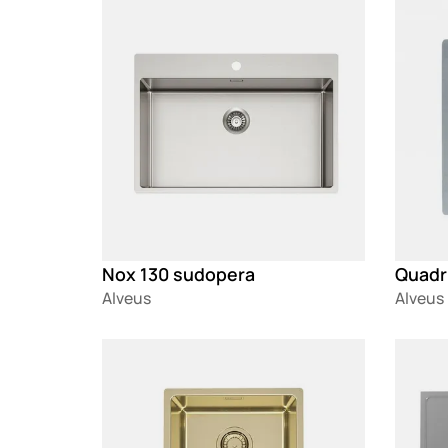
Loading
Loadin
Nox 130 sudopera
Quadr
Alveus
Alveus
Loading
Loadin