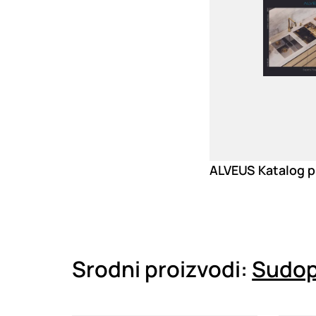
Loading
A
Srodni proizvodi:
Sudop