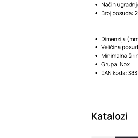
Način ugradnj
Broj posuda:
2
Dimenzija (mm
Veličina posud
Minimalna širi
Grupa:
Nox
EAN koda:
383
Katalozi