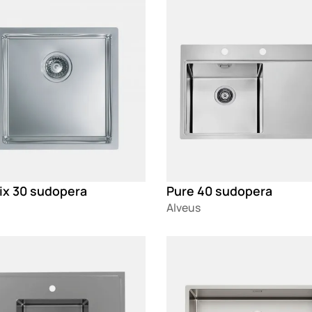
g
Loading
ix 30 sudopera
Pure 40 sudopera
Alveus
g
Loading