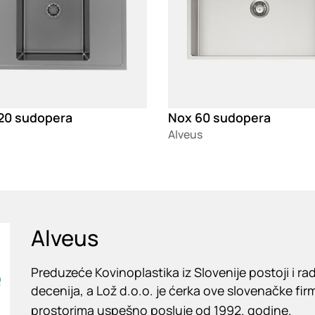
 20 sudopera
Nox 60 sudopera
Alveus
Alveus
Preduzeće Kovinoplastika iz Slovenije postoji i rad
decenija, a Lož d.o.o. je ćerka ove slovenačke fir
prostorima uspešno posluje od 1992. godine.