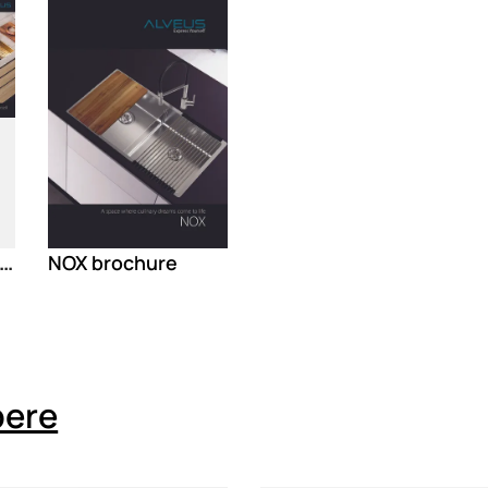
Loading
LVEUS Katalog proizvoda 2024
NOX brochure
ere