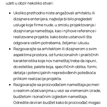
uzeti u obzir nekoliko stvari:
Ukoliko prethodno niste angažovali arhitektu ili
dizajnera enterijera, najbolje bi bilo pregledati
usluge koje firme nude, u smislu projektovanja i
dizajniranja nameštaja, kao i njihove reference i
realizovane projekte, kako biste ustanovili šta
odgovara vašim potrebama, željama i ukusu.
Razgovarajte sa arhitektom ili dizajnerom o svim
aspektima prostora, od funkcionalnih i praktičnih
karakteristika koje nov nameštaj treba da ispuni,
do estetike, palete boja, specifičnih oblika, formi,
detalja i potencijalnih nepredviđenih poteškoća
prilikom realizacije projekta.
Razgovarajte sa proizvođačem nameštaja po meri
o realnim očekivanjima u vezi sa vremenom izrade,
budžetom i konačnim izgledom nameštaja.
Odredite okviran budžet kako bi proizvođač mogao