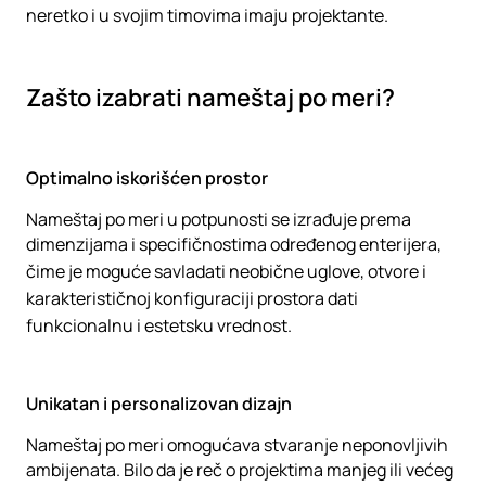
neretko i u svojim timovima imaju projektante.
Zašto izabrati nameštaj po meri?
Optimalno iskorišćen prostor
Nameštaj po meri u potpunosti se izrađuje prema
dimenzijama i specifičnostima određenog enterijera,
čime je moguće savladati neobične uglove, otvore i
karakterističnoj konfiguraciji prostora dati
funkcionalnu i estetsku vrednost.
Unikatan i personalizovan dizajn
Nameštaj po meri omogućava stvaranje neponovljivih
ambijenata. Bilo da je reč o projektima manjeg ili većeg