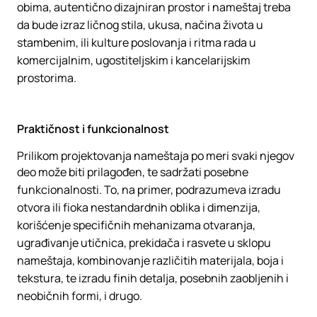
obima, autentično dizajniran prostor i nameštaj treba
da bude izraz ličnog stila, ukusa, načina života u
stambenim, ili kulture poslovanja i ritma rada u
komercijalnim, ugostiteljskim i kancelarijskim
prostorima.
Praktičnost i funkcionalnost
Prilikom projektovanja nameštaja po meri svaki njegov
deo može biti prilagođen, te sadržati posebne
funkcionalnosti. To, na primer, podrazumeva izradu
otvora ili fioka nestandardnih oblika i dimenzija,
korišćenje specifičnih mehanizama otvaranja,
ugrađivanje utičnica, prekidača i rasvete u sklopu
nameštaja, kombinovanje različitih materijala, boja i
tekstura, te izradu finih detalja, posebnih zaobljenih i
neobičnih formi, i drugo.