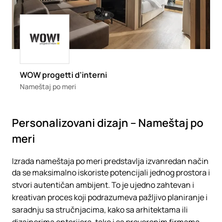
Loading
WOW progetti d'interni
Nameštaj po meri
Personalizovani dizajn – Nameštaj po
meri
Izrada nameštaja po meri predstavlja izvanredan način
da se maksimalno iskoriste potencijali jednog prostora i
stvori autentičan ambijent. To je ujedno zahtevan i
kreativan proces koji podrazumeva pažljivo planiranje i
saradnju sa stručnjacima, kako sa arhitektama ili