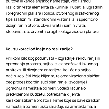
pultova ili kancelarijskog nameštaja, već i izradu
različitih vrsta elementa za kuhinje i kupatila, ugradnih
i pregradnih plakara i polica, otvorenog ili zatvorenog
tipa sa kliznim i standardnim vratima, ali i specifično
dizajniranih otvora, okvira vrata i samih vrata,
stepeništa, te drvenih i drugih obloga zidova i plafona.
Koji su koraci od ideje do realizacije?
Prilikom bilo kog poduhvata – izgradnje, renoviranja ili
opremanja prostora, najbolje je angažovati iskusnog
arhitektu ili dizajnera enterijera, koji će na najbolji
način uobličiti ideje klijenta, te organizaciono olakšati
ceo proces koordinišući planiranje, izvođenje i
ugradnju nameštaja po meri, vodeći računa o
predviđenom budžetu, potrebama klijenta i
karakteristikama prostora. Firme koje se bave izradom
nameštaja po meri usko sarađuju sa arhitektama, a