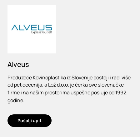
Loading
Alveus
Preduzeće Kovinoplastika iz Slovenije postoji i radi više
od pet decenija, a Lož d.o.o. je ćerka ove slovenačke
firme i na našim prostorima uspešno posluje od 1992.
godine.
Pošalji upit