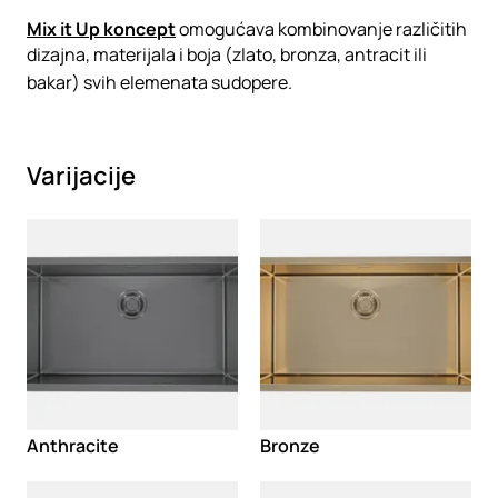
Mix it Up koncept
omogućava kombinovanje različitih
dizajna, materijala i boja (zlato, bronza, antracit ili
bakar) svih elemenata sudopere.
Varijacije
Loading
Loading
Anthracite
Bronze
Loading
Loading