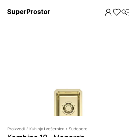
Loading
Proizvodi
Kuhinja i vešernica
Sudopere