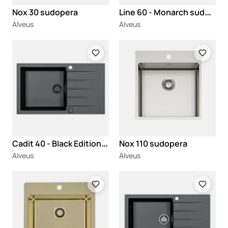
L
ine 60 - Monarch sudopera
Nox 30 sudopera
Alveus
Alveus
Loading
Loading
C
adit 40 - Black Edition sudopera
Nox 110 sudopera
Alveus
Alveus
Loading
Loading