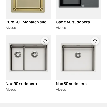
P
ure 30 - Monarch sudopera
Cadit 40 sudopera
Alveus
Alveus
Loading
Loading
Nox 90 sudopera
Nox 50 sudopera
Alveus
Alveus