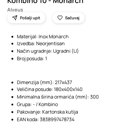
Kombino 10 - Monarch
Alveus
Pošalji upit
Sačuvaj
Materijal:
Inox Monarch
Izvedba:
Neorjentisan
Način ugradnje:
Ugradni (U)
Broj posuda:
1
Dimenzija (mm):
217x437
Veličina posude:
180x400x140
Minimalna širina ormarića (mm):
300
Grupa:
- / Kombino
Pakovanje:
Kartonska kutija
EAN koda:
3838997478734