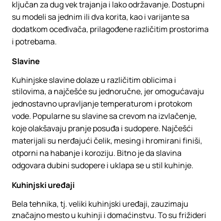
ključan za dug vek trajanja i lako održavanje. Dostupni
su modeli sa jednim ili dva korita, kao i varijante sa
dodatkom oceđivača, prilagođene različitim prostorima
i potrebama.
Slavine
Kuhinjske slavine dolaze u različitim oblicima i
stilovima, a najčešće su jednoručne, jer omogućavaju
jednostavno upravljanje temperaturom i protokom
vode. Popularne su slavine sa crevom na izvlačenje,
koje olakšavaju pranje posuđa i sudopere. Najčešći
materijali su nerđajući čelik, mesing i hromirani finiši,
otporni na habanje i koroziju. Bitno je da slavina
odgovara dubini sudopere i uklapa se u stil kuhinje.
Kuhinjski uređaji
Bela tehnika, tj. veliki kuhinjski uređaji, zauzimaju
značajno mesto u kuhinji i domaćinstvu. To su frižideri