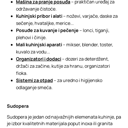
Mašina za pranje posuđa
– praktičan uređaj za
održavanje čistoće.
Kuhinjski pribor i alati
– noževi, varjače, daske za
sečenje, hvataljke, merice...
Posuđe za kuvanje i pečenje
– lonci, tiganji,
plehovi i činije.
Mali kuhinjski aparati
– mikser, blender, toster,
kuvalo za vodu...
Organizatori i dodaci
– dozeri za deterdžent,
držači za začine, kutije za hranu, organizatori
fioka.
Sistemi za otpad
– za uredno i higijensko
odlaganje smeća.
Sudopera
Sudopera je jedan od najvažnijih elemenata kuhinje, pa
je izbor kvalitetnih materijala poput inoxa ili granita