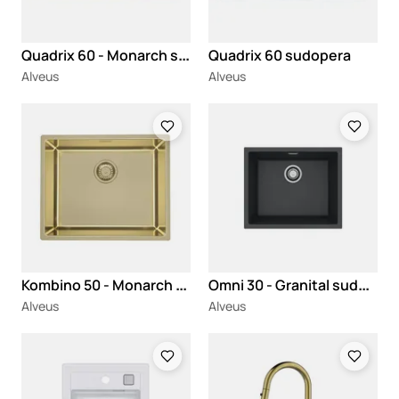
Q
uadrix 60 - Monarch sudopera
Quadrix 60 sudopera
Alveus
Alveus
Loading
Loading
K
ombino 50 - Monarch sudopera
O
mni 30 - Granital sudopera
Alveus
Alveus
Loading
Loading