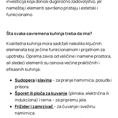
investicija koja donosi dugoročno zadovoljstvo, jer
nameštaj i elementi savršeno pristaju i estetski i
funkcionalno.
Šta svaka savremena kuhinja treba da ima?
Kvalitetna kuhinja mora sadržati nekoliko ključnih
elemenata koji je čine funkcionalnom i prijatnom za
upotrebu. Oprema zavisi od veličine i namene prostora,
ali sledeći elementi su osnova većine praktičnih i
efikasnih kuhinja:
Sudopera
i
slavina
– za pranje namirnica, posuđa i
pribora.
Šporet ili ploča za kuvanje
(plinska, električna ili
indukciona) i rerna – za pripremu jela.
Frižider i zamrzivač
– za čuvanje i svežinu
namirnica.