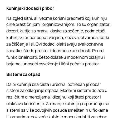
Kuhinjski dodaci i pribor
Naizgled sitni, ali veoma korisni predmeti koji kuhinju
čine praktičnijom i organizovanijom. To su organizatori,
dozeri, kutije za hranu, daske za sečenje, podmetači,
kuhinjski pribor poput varjača, noževa, otvarača, četki
za čišćenje i sl. Ovi dodaci olakšavaju svakodnevne
zadatke, štede prostor i doprinose urednosti. Pored
funkcionalnosti, često dolaze u modernom dizajnu i
bojama, unoseći osveženje i lični pečat u prostor.
Sistemi za otpad
Da bi kuhinja bila čista i uredna, potreban je dobar
sistem za odlaganje otpada. Moderni sistemi dolaze u
različitim dimenzijama i dizajnu koji štedi prostor i
olakšava korišćenje. Za manje kuhinje preporučuju se
sistemi sa više odvojivih posuda smeštenih u fiokama
ili ormarima, dok veće kuhinje mogu koristiti zasebne