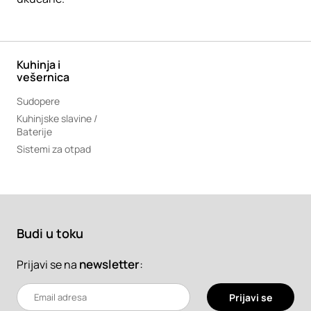
Kuhinja i
vešernica
Sudopere
Kuhinjske slavine /
Baterije
Sistemi za otpad
Budi u toku
newsletter
:
Prijavi se na
Prijavi se