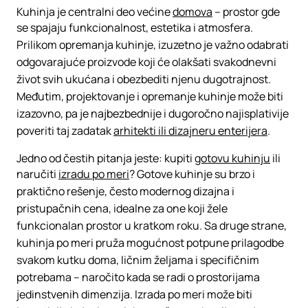
Kuhinja je centralni deo većine
domova
– prostor gde
se spajaju funkcionalnost, estetika i atmosfera.
Prilikom opremanja kuhinje, izuzetno je važno odabrati
odgovarajuće proizvode koji će olakšati svakodnevni
život svih ukućana i obezbediti njenu dugotrajnost.
Međutim, projektovanje i opremanje kuhinje može biti
izazovno, pa je najbezbednije i dugoročno najisplativije
poveriti taj zadatak
arhitekti ili dizajneru enterijera
.
Jedno od čestih pitanja jeste: kupiti
gotovu kuhinju
ili
naručiti
izradu po meri
? Gotove kuhinje su brzo i
praktično rešenje, često modernog dizajna i
pristupačnih cena, idealne za one koji žele
funkcionalan prostor u kratkom roku. Sa druge strane,
kuhinja po meri pruža mogućnost potpune prilagodbe
svakom kutku doma, ličnim željama i specifičnim
potrebama – naročito kada se radi o prostorijama
jedinstvenih dimenzija. Izrada po meri može biti