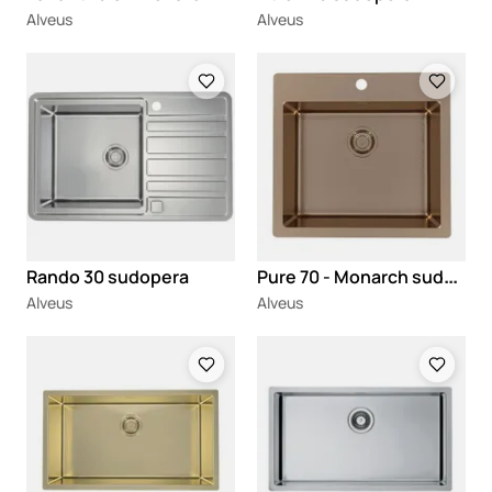
Alveus
Alveus
Loading
Loading
P
ure 70 - Monarch sudopera
Rando 30 sudopera
Alveus
Alveus
Loading
Loading