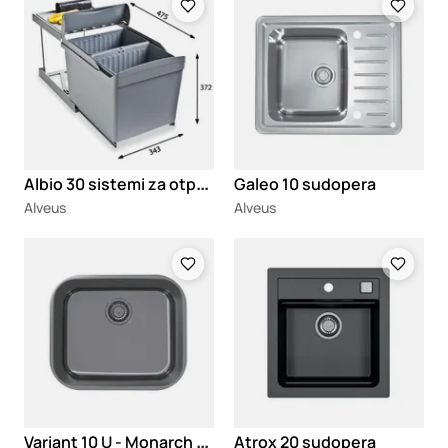
A
lbio 30 sistemi za otpad
Galeo 10 sudopera
Alveus
Alveus
Loading
Loading
V
ariant 10 U - Monarch sudopera
Atrox 20 sudopera