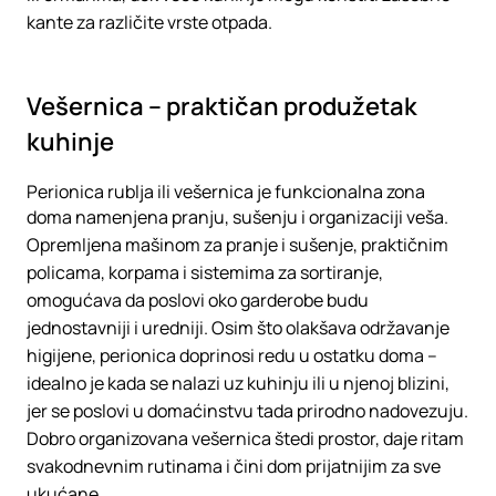
kante za različite vrste otpada.
Vešernica – praktičan produžetak
kuhinje
Perionica rublja ili vešernica je funkcionalna zona
doma namenjena pranju, sušenju i organizaciji veša.
Opremljena mašinom za pranje i sušenje, praktičnim
policama, korpama i sistemima za sortiranje,
omogućava da poslovi oko garderobe budu
jednostavniji i uredniji. Osim što olakšava održavanje
higijene, perionica doprinosi redu u ostatku doma –
idealno je kada se nalazi uz kuhinju ili u njenoj blizini,
jer se poslovi u domaćinstvu tada prirodno nadovezuju.
Dobro organizovana vešernica štedi prostor, daje ritam
svakodnevnim rutinama i čini dom prijatnijim za sve
ukućane.