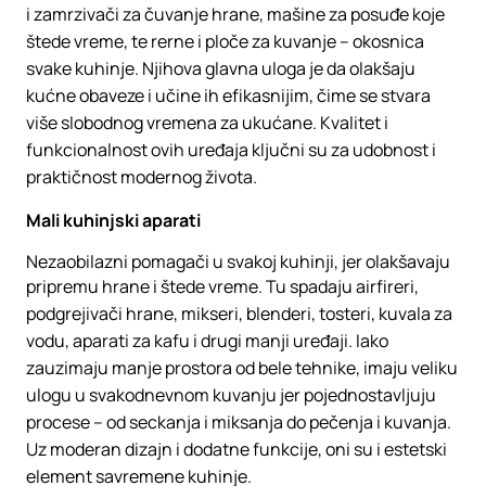
i zamrzivači za čuvanje hrane, mašine za posuđe koje
štede vreme, te rerne i ploče za kuvanje – okosnica
svake kuhinje. Njihova glavna uloga je da olakšaju
kućne obaveze i učine ih efikasnijim, čime se stvara
više slobodnog vremena za ukućane. Kvalitet i
funkcionalnost ovih uređaja ključni su za udobnost i
praktičnost modernog života.
Mali kuhinjski aparati
Nezaobilazni pomagači u svakoj kuhinji, jer olakšavaju
pripremu hrane i štede vreme. Tu spadaju airfireri,
podgrejivači hrane, mikseri, blenderi, tosteri, kuvala za
vodu, aparati za kafu i drugi manji uređaji. Iako
zauzimaju manje prostora od bele tehnike, imaju veliku
ulogu u svakodnevnom kuvanju jer pojednostavljuju
procese – od seckanja i miksanja do pečenja i kuvanja.
Uz moderan dizajn i dodatne funkcije, oni su i estetski
element savremene kuhinje.