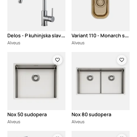
D
elos - P kuhinjska slavina
V
ariant 110 - Monarch sudopera
Alveus
Alveus
Loading
Loading
Nox 50 sudopera
Nox 80 sudopera
Alveus
Alveus
Loading
Loading