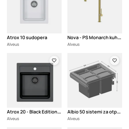
N
ova - PS Monarch kuhinjska slavina
Atrox 10 sudopera
Alveus
Alveus
Loading
Loading
A
trox 20 - Black Edition sudopera
A
lbio 50 sistemi za otpad
Alveus
Alveus