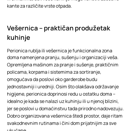
kante za različite vrste otpada.
Vešernica – praktičan produžetak
kuhinje
Perionica rublja ili vešernica je funkcionalna zona
doma namenjena pranju, sušenju i organizaciji veša.
Opremljena mašinom za pranje i sušenje, praktičnim
policama, korpama i sistemima za sortiranje,
omogućava da poslovi oko garderobe budu
jednostavniji i uredniji. Osim što olakšava održavanje
higijene, perionica doprinosi redu u ostatku doma –
idealno je kada se nalazi uz kuhinju ili u njenoj blizini,
jer se poslovi u domaćinstvu tada prirodno nadovezuju.
Dobro organizovana vešernica štedi prostor, daje ritam
svakodnevnim rutinama i čini dom prijatnijim za sve
ukućane.