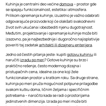
Kuhinja je centralni deo većine
domova
– prostor gde
se spajaju funkcionalnost, estetika i atmosfera.
Prilikom opremanja kuhinje, izuzetno je važno odabrati
odgovarajuće proizvode koji će olakšati svakodnevni
život svih ukućana i obezbediti njenu dugotrajnost.
Međutim, projektovanje i opremanje kuhinje može biti
izazovno, pa je najbezbednije i dugoročno najisplativije
poveriti taj zadatak
arhitekti ili dizajneru enterijera
.
Jedno od čestih pitanja jeste: kupiti
gotovu kuhinju
ili
naručiti
izradu po meri
? Gotove kuhinje su brzo i
praktično rešenje, često modernog dizajna i
pristupačnih cena, idealne za one koji žele
funkcionalan prostor u kratkom roku. Sa druge strane,
kuhinja po meri pruža mogućnost potpune prilagodbe
svakom kutku doma, ličnim željama i specifičnim
potrebama – naročito kada se radi o prostorijama
jedinstvenih dimenzija. Izrada po meri može biti