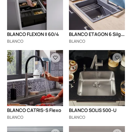
B
LANCO ETAGON 6 Silgranit
BLANCO FLEXON II 60/4
BLANCO
BLANCO
Loading
Loading
BLANCO CATRIS-S Flexo
BLANCO SOLIS 500-U
BLANCO
BLANCO
Loading
Loading