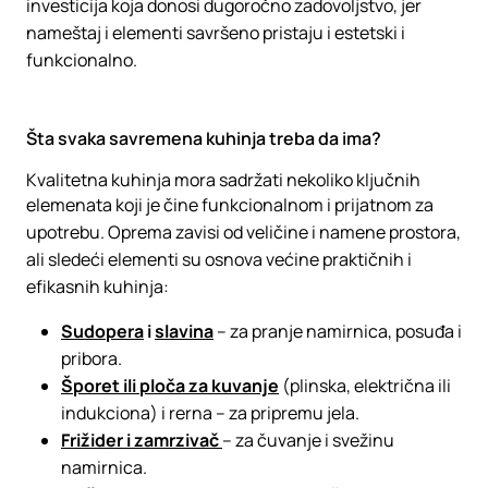
investicija koja donosi dugoročno zadovoljstvo, jer
nameštaj i elementi savršeno pristaju i estetski i
funkcionalno.
Šta svaka savremena kuhinja treba da ima?
Kvalitetna kuhinja mora sadržati nekoliko ključnih
elemenata koji je čine funkcionalnom i prijatnom za
upotrebu. Oprema zavisi od veličine i namene prostora,
ali sledeći elementi su osnova većine praktičnih i
efikasnih kuhinja:
Sudopera
i
slavina
– za pranje namirnica, posuđa i
pribora.
Šporet ili ploča za kuvanje
(plinska, električna ili
indukciona) i rerna – za pripremu jela.
Frižider i zamrzivač
– za čuvanje i svežinu
namirnica.