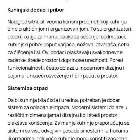
Kuhinjski dodaci i pribor
Naizgled sitni, ali veoma korisni predmeti koji kuhinju
čine praktičnijom i organizovanijom. To su organizatori,
dozeri, kutije za hranu, daske za sečenje, podmetači,
kuhinjski pribor poput varjača, noževa, otvarača, četki
za čišćenje i sl. Ovi dodaci olakšavaju svakodnevne
zadatke, štede prostor i doprinose urednosti. Pored
funkcionalnosti, često dolaze u modernom dizajnu i
bojama, unoseći osveženje i lični pečat u prostor.
Sistemi za otpad
Da bi kuhinja bila čista i uredna, potreban je dobar
sistem za odlaganje otpada. Moderni sistemi dolaze u
različitim dimenzijama i dizajnu koji štedi prostor i
olakšava korišćenje. Za manje kuhinje preporučuju se
sistemi sa više odvojivih posuda smeštenih u fiokama
ili ormarima, dok veće kuhinje mogu koristiti zasebne