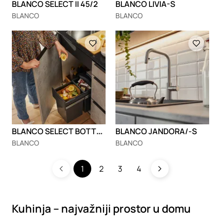
BLANCO SELECT II 45/2
BLANCO LIVIA-S
BLANCO
BLANCO
Loading
Loading
B
LANCO SELECT BOTTON II 30/2
BLANCO JANDORA/-S
BLANCO
BLANCO
1
2
3
4
Kuhinja – najvažniji prostor u domu