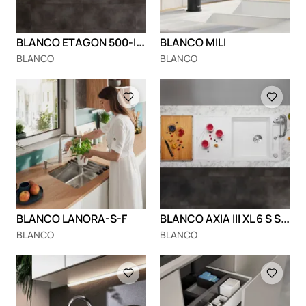
B
LANCO ETAGON 500-IF/A
BLANCO MILI
BLANCO
BLANCO
Loading
Loading
B
LANCO AXIA III XL 6 S Silgranit
BLANCO LANORA-S-F
BLANCO
BLANCO
Loading
Loading