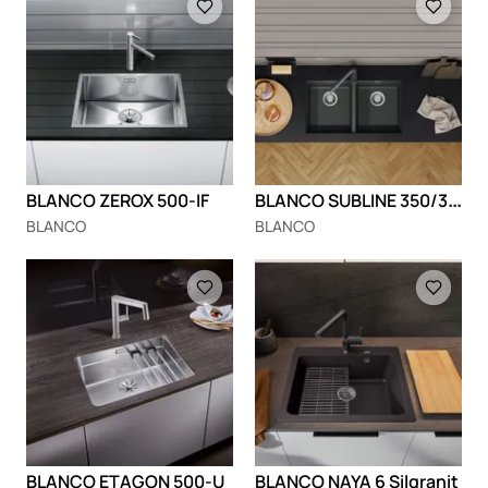
B
LANCO SUBLINE 350/350-U
BLANCO ZEROX 500-IF
BLANCO
BLANCO
Loading
Loading
BLANCO ETAGON 500-U
BLANCO NAYA 6 Silgranit