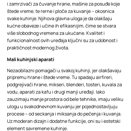
i zamrzivači za čuvanje hrane, mašine za posuđe koje
štede vreme, te rerne i ploče za kuvanje – okosnica
svake kuhinje. Njihova glavna uloga je da olakšaju
kućne obaveze i učine ih efikasnijim, čime se stvara
više slobodnog vremena za ukućane. Kvalitet i
funkcionalnost ovih uređaja ključni su za udobnost i
praktičnost modernog života.
Mali kuhinjski aparati
Nezaobilazni pomagači u svakoj kuhinji, jer olakšavaju
pripremu hrane i štede vreme. Tu spadaju airfireri,
podgrejivači hrane, mikseri, blenderi, tosteri, kuvala za
vodu, aparati za kafu i drugi manji uređaji. Iako
zauzimaju manje prostora od bele tehnike, imaju veliku
ulogu u svakodnevnom kuvanju jer pojednostavljuju
procese – od seckanja i miksanja do pečenja i kuvanja.
Uz moderan dizajn i dodatne funkcije, oni su i estetski
element savremene kuhinje.