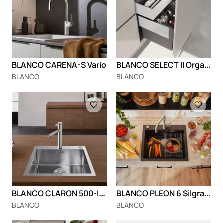
B
LANCO SELECT II Orga - dodatna fioka
BLANCO CARENA-S Vario
BLANCO
BLANCO
Loading
Loading
B
LANCO CLARON 500-IF/A
B
LANCO PLEON 6 Silgranit
BLANCO
BLANCO