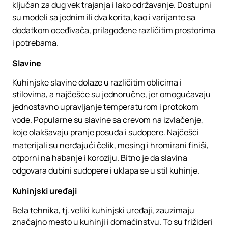
ključan za dug vek trajanja i lako održavanje. Dostupni
su modeli sa jednim ili dva korita, kao i varijante sa
dodatkom oceđivača, prilagođene različitim prostorima
i potrebama.
Slavine
Kuhinjske slavine dolaze u različitim oblicima i
stilovima, a najčešće su jednoručne, jer omogućavaju
jednostavno upravljanje temperaturom i protokom
vode. Popularne su slavine sa crevom na izvlačenje,
koje olakšavaju pranje posuđa i sudopere. Najčešći
materijali su nerđajući čelik, mesing i hromirani finiši,
otporni na habanje i koroziju. Bitno je da slavina
odgovara dubini sudopere i uklapa se u stil kuhinje.
Kuhinjski uređaji
Bela tehnika, tj. veliki kuhinjski uređaji, zauzimaju
značajno mesto u kuhinji i domaćinstvu. To su frižideri