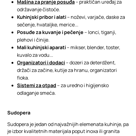
Mašina za pranje posuđa
– praktičan uređaj za
održavanje čistoće.
Kuhinjski pribor i alati
– noževi, varjače, daske za
sečenje, hvataljke, merice...
Posuđe za kuvanje i pečenje
– lonci, tiganji,
plehovi i činije.
Mali kuhinjski aparati
– mikser, blender, toster,
kuvalo za vodu...
Organizatori i dodaci
– dozeri za deterdžent,
držači za začine, kutije za hranu, organizatori
fioka.
Sistemi za otpad
– za uredno i higijensko
odlaganje smeća.
Sudopera
Sudopera je jedan od najvažnijih elemenata kuhinje, pa
je izbor kvalitetnih materijala poput inoxa ili granita