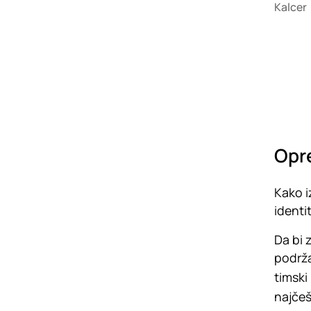
Kalcer
Opr
Kako i
identi
Da bi 
podrža
timski
najče