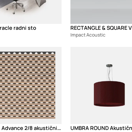
racle radni sto
Impact Acoustic
g
Loading
Varion Advance 2/8 akustični paneli