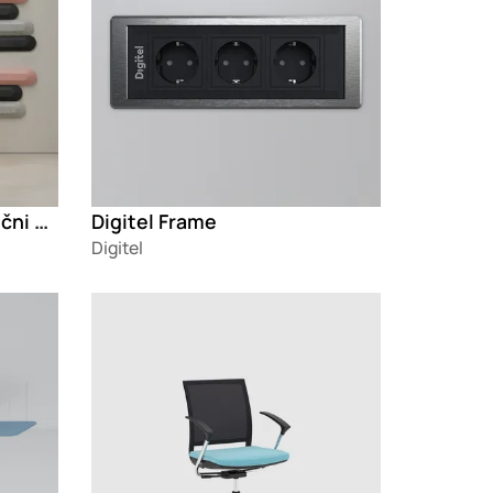
Feltouch Make Up akustični paneli
Digitel Frame
Digitel
Loading