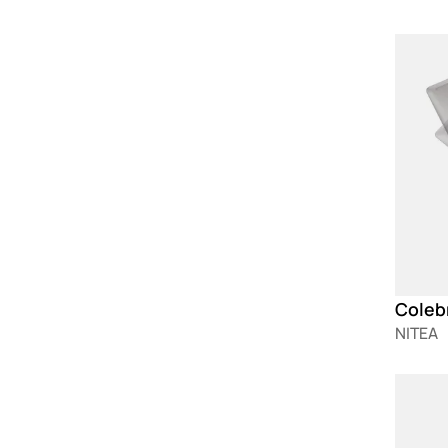
Loadin
NITEA
Loadin