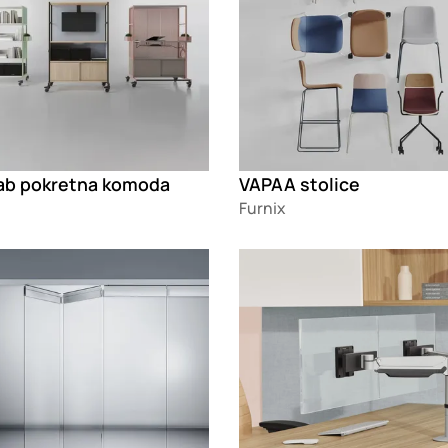
ab pokretna komoda
VAPAA stolice
Furnix
g
Loading