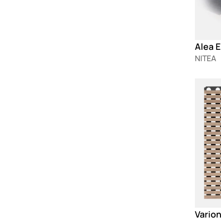
Alea E
NITEA
Loadin