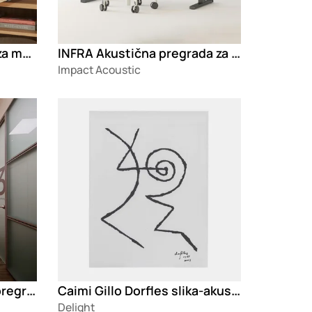
Steelcase FSMA nosači za monitore
INFRA Akustična pregrada za radni sto
Impact Acoustic
Loading
Frezza Areaplan Spazio pregradni zidovi
Caimi Gillo Dorfles slika-akustični panel
Delight