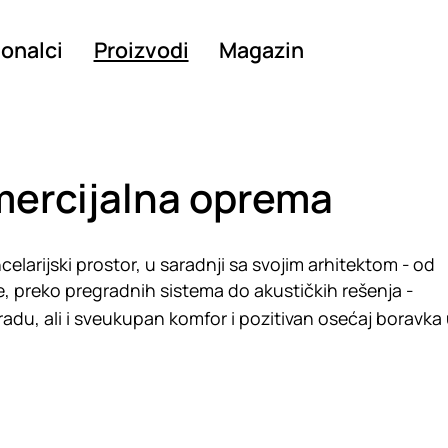
ionalci
Proizvodi
Magazin
omercijalna oprema
elarijski prostor, u saradnji sa svojim arhitektom - od
, preko pregradnih sistema do akustičkih rešenja -
radu, ali i sveukupan komfor i pozitivan osećaj boravka