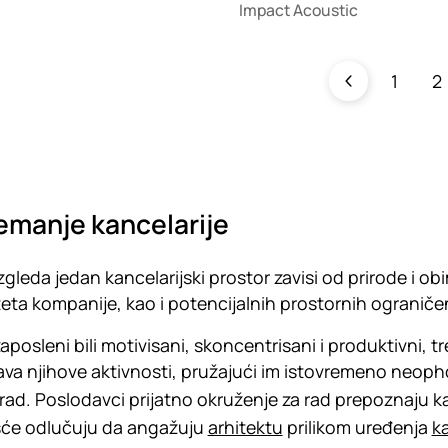
Impact Acoustic
1
2
emanje kancelarije
zgleda jedan kancelarijski prostor zavisi od prirode i ob
teta kompanije, kao i potencijalnih prostornih ograniče
zaposleni bili motivisani, skoncentrisani i produktivni, 
va njihove aktivnosti, pružajući im istovremeno neoph
 rad. Poslodavci prijatno okruženje za rad prepoznaju k
šće odlučuju da angažuju
arhitektu
prilikom uređenja
k