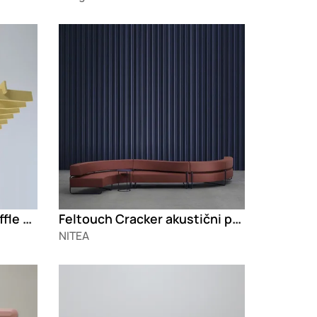
Loading
PEAK Viseći akustični baffle panel
Feltouch Cracker akustični paneli
NITEA
Loading