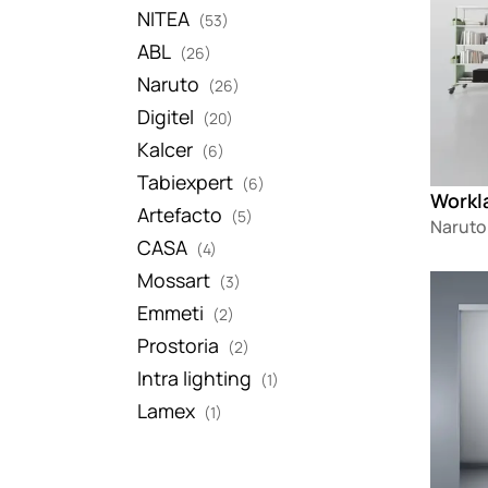
NITEA
(53)
ABL
(26)
Naruto
(26)
Digitel
(20)
Kalcer
(6)
Tabiexpert
(6)
Workl
Artefacto
(5)
Naruto
CASA
(4)
Mossart
(3)
Loadin
Emmeti
(2)
Prostoria
(2)
Intra lighting
(1)
Lamex
(1)