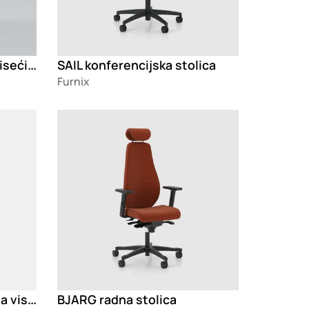
RECTANGLE & SQUARE Viseći akustični panel
SAIL konferencijska stolica
Furnix
Loading
UMBRA ROUND Akustična visilica
BJARG radna stolica