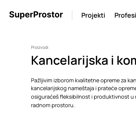
Projekti
Profes
Proizvodi
Kancelarijska i k
Pažljivim izborom kvalitetne opreme za kanc
kancelarijskog nameštaja i prateće opreme
osiguraćeš fleksibilnost i produktivnost u 
radnom prostoru.