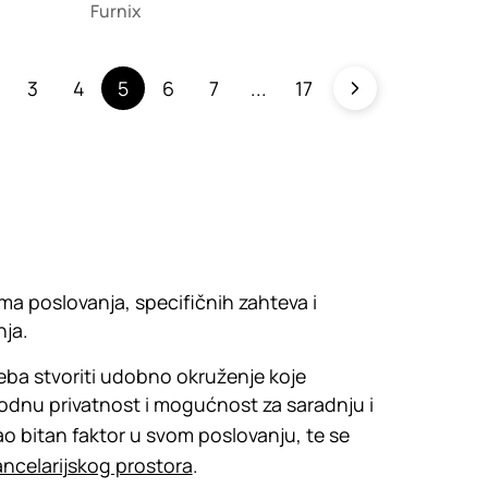
Furnix
3
4
5
6
7
17
ima poslovanja, specifičnih zahteva i
nja.
treba stvoriti udobno okruženje koje
odnu privatnost i mogućnost za saradnju i
ao bitan faktor u svom poslovanju, te se
ancelarijskog prostora
.