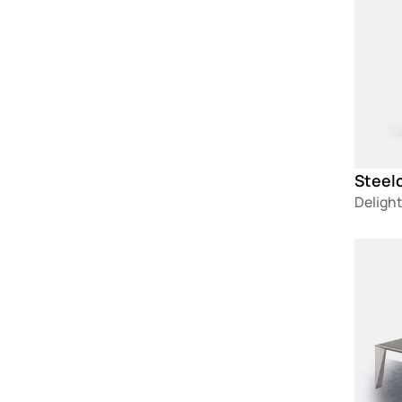
Steelc
Delight
Loadin