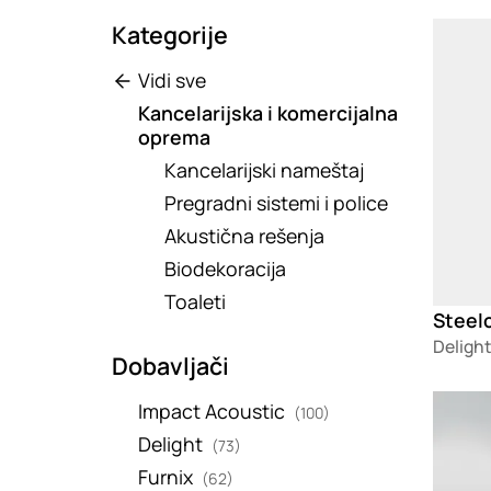
Kategorije
Loadin
Vidi sve
Kancelarijska i komercijalna
oprema
Kancelarijski nameštaj
Pregradni sistemi i police
Akustična rešenja
Biodekoracija
Toaleti
Steelc
Delight
Dobavljači
Loadin
Impact Acoustic
(100)
Delight
(73)
Furnix
(62)