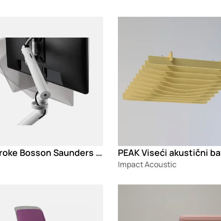
g
Loading
Colebroke Bosson Saunders Flo držač za monitor
Impact Acoustic
g
Loading