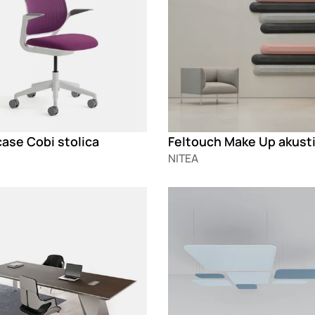
ase Cobi stolica
NITEA
g
Loading