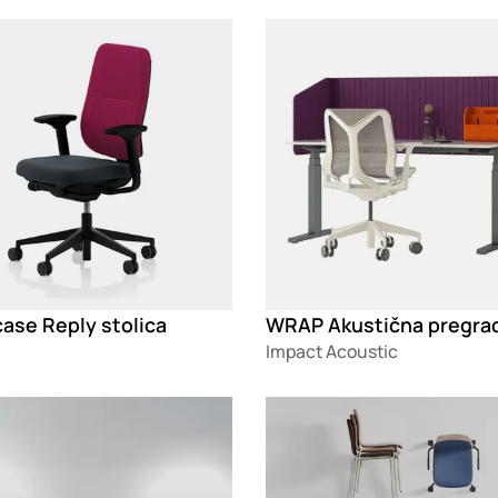
g
Loading
ase Reply stolica
Impact Acoustic
g
Loading