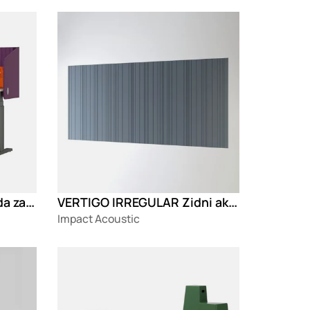
Loading
WRAP Akustična pregrada za radni sto
VERTIGO IRREGULAR Zidni akustični panel
Impact Acoustic
Loading