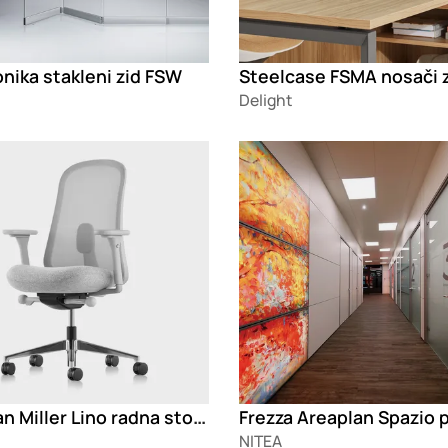
nika stakleni zid FSW
Delight
g
Loading
Herman Miller Lino radna stolica
NITEA