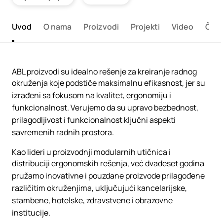
Uvod
O nama
Proizvodi
Projekti
Video
Član
ABL proizvodi su idealno rešenje za kreiranje radnog
okruženja koje podstiče maksimalnu efikasnost, jer su
izrađeni sa fokusom na kvalitet, ergonomiju i
funkcionalnost. Verujemo da su upravo bezbednost,
prilagodljivost i funkcionalnost ključni aspekti
savremenih radnih prostora.
Kao lideri u proizvodnji modularnih utičnica i
distribuciji ergonomskih rešenja, već dvadeset godina
pružamo inovativne i pouzdane proizvode prilagođene
različitim okruženjima, uključujući kancelarijske,
stambene, hotelske, zdravstvene i obrazovne
institucije.