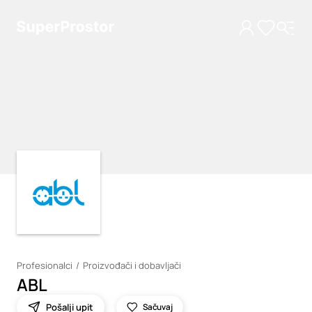
Loading
Loading
Profesionalci
Proizvođači i dobavljači
ABL
Pošalji upit
Sačuvaj