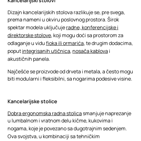
Kancelarijski stolovi
Dizajn kancelarijskih stolova razlikuje se, pre svega,
prema nameni u okviru poslovnog prostora. Širok
spektar modela uključuje
radne, konferencijske i
direktorske stolove
, koji mogu doći sa prostorom za
odlaganje u vidu
fioka ili ormarića
, te drugim dodacima,
poput
integrisanih utičnica
,
nosača kablova
i
akustičnih panela.
Najčešće se proizvode od drveta i metala, a često mogu
biti modularni i fleksibilni, sa nogarima podesive visine.
Kancelarijske stolice
Dobra ergonomska radna stolica
smanjuje naprezanje
u lumbalnom i vratnom delu kičme, kukovima i
nogama, koje je povezano sa dugotrajnim sedenjem.
Ova svojstva, u kombinaciji sa tehničkim