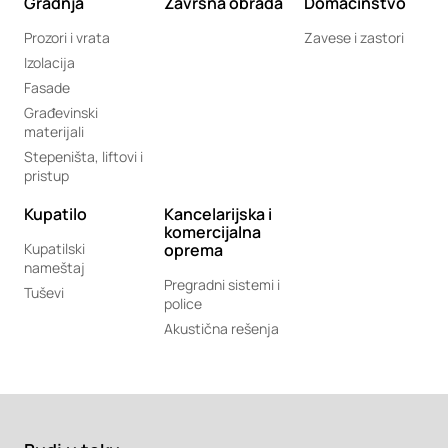
Gradnja
Završna obrada
Domaćinstvo
Prozori i vrata
Zavese i zastori
Izolacija
Fasade
Građevinski
materijali
Stepeništa, liftovi i
pristup
Kupatilo
Kancelarijska i
komercijalna
Kupatilski
oprema
nameštaj
Pregradni sistemi i
Tuševi
police
Akustična rešenja