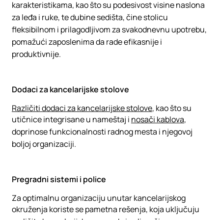
karakteristikama, kao što su podesivost visine naslona
za leđa i ruke, te dubine sedišta, čine stolicu
fleksibilnom i prilagodljivom za svakodnevnu upotrebu,
pomažući zaposlenima da rade efikasnije i
produktivnije.
Dodaci za kancelarijske stolove
Različiti dodaci za kancelarijske stolove
, kao što su
utičnice integrisane u nameštaj i
nosači kablova
,
doprinose funkcionalnosti radnog mesta i njegovoj
boljoj organizaciji.
Pregradni sistemi i police
Za optimalnu organizaciju unutar kancelarijskog
okruženja koriste se pametna rešenja, koja uključuju