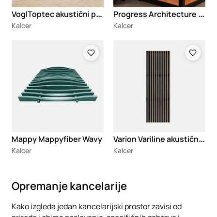
V
oglToptec akustični plafoni od maltera
P
rogress Architecture zidna pletena mreža Aries OL P01415
Kalcer
Kalcer
Loading
Loading
V
arion Variline akustični paneli
Mappy Mappyfiber Wavy
Kalcer
Kalcer
Opremanje kancelarije
Kako izgleda jedan kancelarijski prostor zavisi od