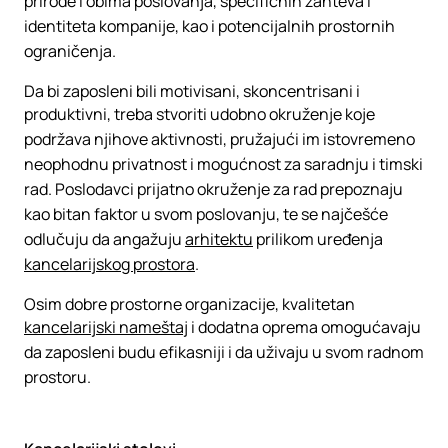
prirode i obima poslovanja, specifičnih zahteva i
identiteta kompanije, kao i potencijalnih prostornih
ograničenja.
Da bi zaposleni bili motivisani, skoncentrisani i
produktivni, treba stvoriti udobno okruženje koje
podržava njihove aktivnosti, pružajući im istovremeno
neophodnu privatnost i mogućnost za saradnju i timski
rad. Poslodavci prijatno okruženje za rad prepoznaju
kao bitan faktor u svom poslovanju, te se najčešće
odlučuju da angažuju
arhitektu
prilikom uređenja
kancelarijskog prostora
.
Osim dobre prostorne organizacije, kvalitetan
kancelarijski nameštaj
i dodatna oprema omogućavaju
da zaposleni budu efikasniji i da uživaju u svom radnom
prostoru.