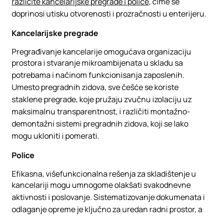
različite kancelarijske pregrade i police
, čime se
doprinosi utisku otvorenosti i prozračnosti u enterijeru.
Kancelarijske pregrade
Pregrađivanje kancelarije omogućava organizaciju
prostora i stvaranje mikroambijenata u skladu sa
potrebama i načinom funkcionisanja zaposlenih.
Umesto pregradnih zidova, sve češće se koriste
staklene pregrade, koje pružaju zvučnu izolaciju uz
maksimalnu transparentnost, i različiti montažno-
demontažni sistemi pregradnih zidova, koji se lako
mogu ukloniti i pomerati.
Police
Efikasna, višefunkcionalna rešenja za skladištenje u
kancelariji mogu umnogome olakšati svakodnevne
aktivnosti i poslovanje. Sistematizovanje dokumenata i
odlaganje opreme je ključno za uredan radni prostor, a