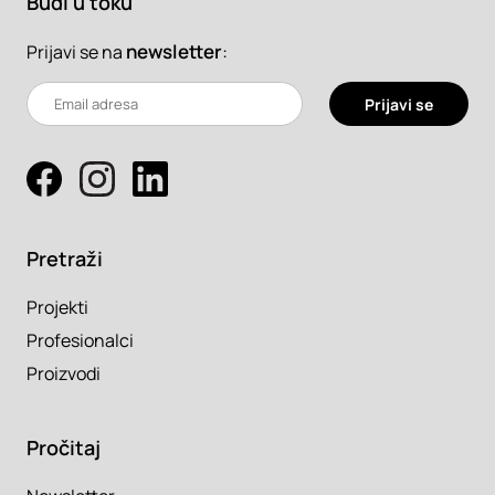
Budi u toku
newsletter
:
Prijavi se na
Prijavi se
Pretraži
Projekti
Profesionalci
Proizvodi
Pročitaj