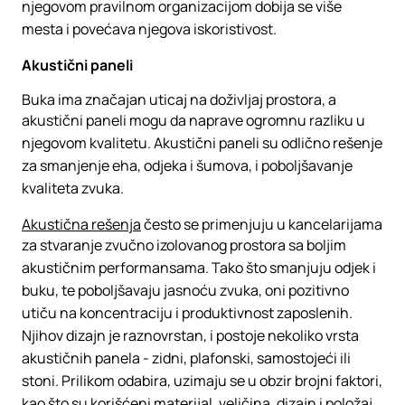
njegovom pravilnom organizacijom dobija se više
mesta i povećava njegova iskoristivost.
Akustični paneli
Buka ima značajan uticaj na doživljaj prostora, a
akustični paneli mogu da naprave ogromnu razliku u
njegovom kvalitetu. Akustični paneli su odlično rešenje
za smanjenje eha, odjeka i šumova, i poboljšavanje
kvaliteta zvuka.
Akustična rešenja
često se primenjuju u kancelarijama
za stvaranje zvučno izolovanog prostora sa boljim
akustičnim performansama. Tako što smanjuju odjek i
buku, te poboljšavaju jasnoću zvuka, oni pozitivno
utiču na koncentraciju i produktivnost zaposlenih.
Njihov dizajn je raznovrstan, i postoje nekoliko vrsta
akustičnih panela - zidni, plafonski, samostojeći ili
stoni. Prilikom odabira, uzimaju se u obzir brojni faktori,
kao što su korišćeni materijal, veličina, dizajn i položaj