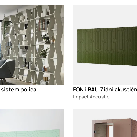
g
Loading
 sistem polica
Impact Acoustic
g
Loading