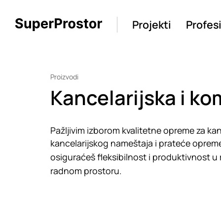
Projekti
Profes
Proizvodi
Kancelarijska i k
Pažljivim izborom kvalitetne opreme za kanc
kancelarijskog nameštaja i prateće opreme
osiguraćeš fleksibilnost i produktivnost u 
radnom prostoru.