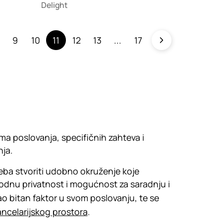
Delight
9
10
11
12
13
17
ima poslovanja, specifičnih zahteva i
nja.
treba stvoriti udobno okruženje koje
odnu privatnost i mogućnost za saradnju i
ao bitan faktor u svom poslovanju, te se
ancelarijskog prostora
.