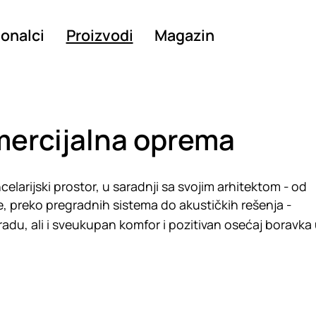
ionalci
Proizvodi
Magazin
omercijalna oprema
elarijski prostor, u saradnji sa svojim arhitektom - od
, preko pregradnih sistema do akustičkih rešenja -
radu, ali i sveukupan komfor i pozitivan osećaj boravka