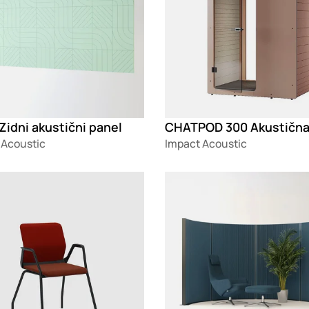
idni akustični panel
 Acoustic
Impact Acoustic
g
Loading