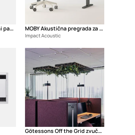
PLATEAU Viseći akustični panel
MOBY Akustična pregrada za radni sto
Impact Acoustic
Loading
Götessons Off the Grid zvučna izolacija