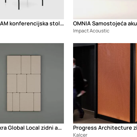
YouTEAM konferencijska stolica
Impact Acoustic
g
Loading
Glimakra Global Local zidni akustični paneli
Kalcer