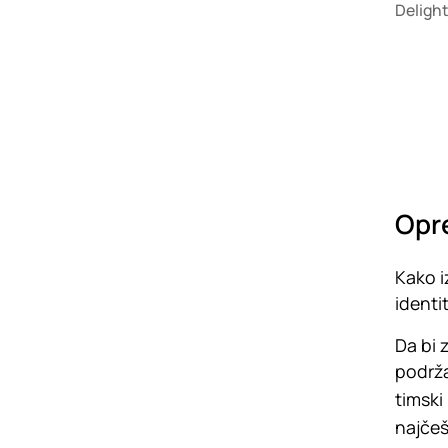
Delight
Opr
Kako i
identi
Da bi 
podrža
timski
najče