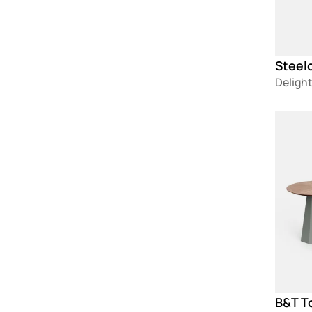
Steelc
Delight
Loadin
B&T To