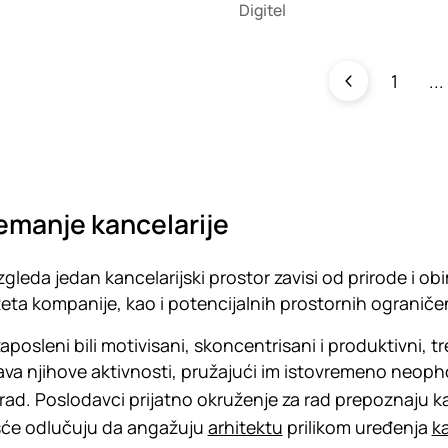
Digitel
1
emanje kancelarije
zgleda jedan kancelarijski prostor zavisi od prirode i ob
teta kompanije, kao i potencijalnih prostornih ograniče
zaposleni bili motivisani, skoncentrisani i produktivni, 
va njihove aktivnosti, pružajući im istovremeno neoph
 rad. Poslodavci prijatno okruženje za rad prepoznaju k
šće odlučuju da angažuju
arhitektu
prilikom uređenja
k