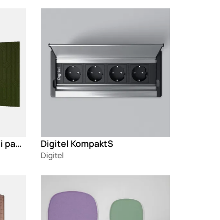
Loading
FON i BAU Zidni akustični paneli
Digitel KompaktS
Digitel
Loading