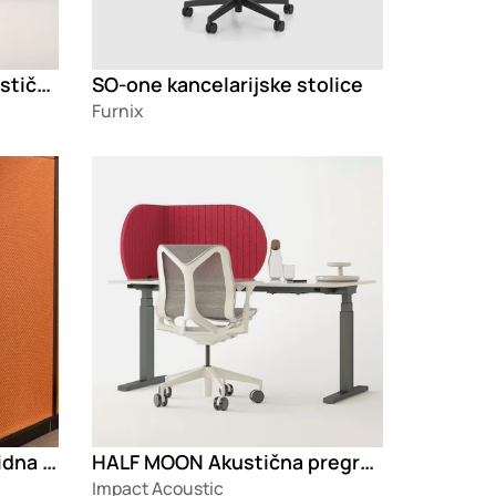
OMNIA Samostojeća akustična pregrada za kancelarije
SO-one kancelarijske stolice
Furnix
Loading
Progress Architecture zidna pletena mreža Aries OL P01415
HALF MOON Akustična pregrada za radni sto
Impact Acoustic