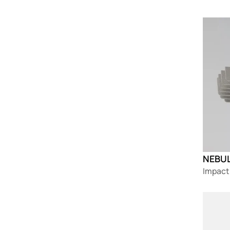
Loadin
NEBUL
Impact
Loadin