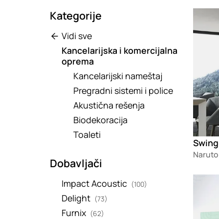
Kategorije
Loadin
Vidi sve
Kancelarijska i komercijalna
oprema
Kancelarijski nameštaj
Pregradni sistemi i police
Akustična rešenja
Biodekoracija
Toaleti
Swing
Naruto
Dobavljači
Loadin
Impact Acoustic
(100)
Delight
(73)
Furnix
(62)