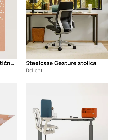
ASTO Samostojeća akustična pregrada za kancelarije
Steelcase Gesture stolica
Delight
Loading