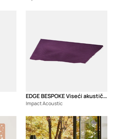
Loading
EDGE BESPOKE Viseći akustični baffle panel
Impact Acoustic
Loading