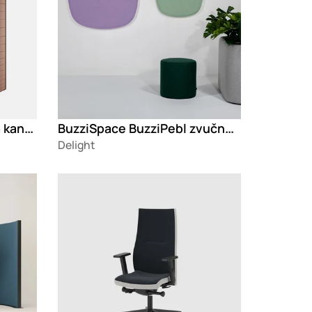
CHATPOD 300 Akustična kancelarijska kabina
BuzziSpace BuzziPebl zvučna izolacija
Delight
Loading