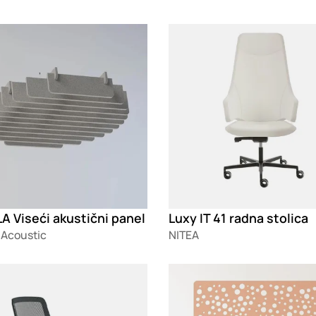
g
Loading
A Viseći akustični panel
Luxy IT 41 radna stolica
 Acoustic
NITEA
g
Loading