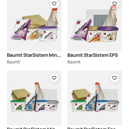
B
aumit StarSistem Mineral
Baumit StarSistem EPS
Baumit
Baumit
Loading
Loading