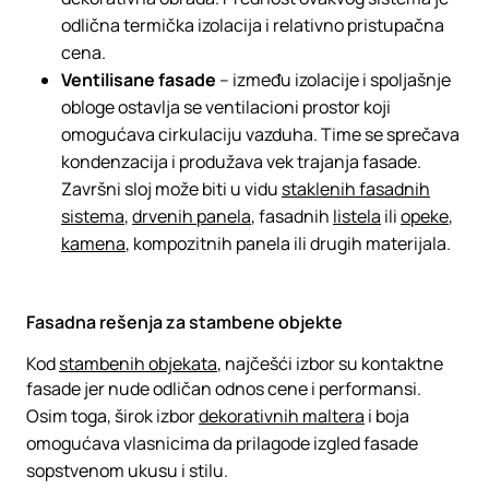
odlična termička izolacija i relativno pristupačna
cena.
Ventilisane fasade
– između izolacije i spoljašnje
obloge ostavlja se ventilacioni prostor koji
omogućava cirkulaciju vazduha. Time se sprečava
kondenzacija i produžava vek trajanja fasade.
Završni sloj može biti u vidu
staklenih fasadnih
sistema
,
drvenih panela
, fasadnih
listela
ili
opeke
,
kamena
, kompozitnih panela ili drugih materijala.
Fasadna rešenja za stambene objekte
Kod
stambenih objekata
, najčešći izbor su kontaktne
fasade jer nude odličan odnos cene i performansi.
Osim toga, širok izbor
dekorativnih maltera
i boja
omogućava vlasnicima da prilagode izgled fasade
sopstvenom ukusu i stilu.