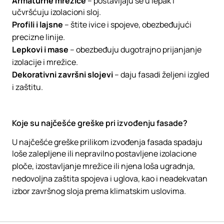
Armaturne mrežice
– postavljaju se u lepak i
učvršćuju izolacioni sloj.
Profili i lajsne
– štite ivice i spojeve, obezbeđujući
precizne linije.
Lepkovi i mase
– obezbeđuju dugotrajno prijanjanje
izolacije i mrežice.
Dekorativni završni slojevi
– daju fasadi željeni izgled
i zaštitu.
Koje su najčešće greške pri izvođenju fasade?
U najčešće greške prilikom izvođenja fasada spadaju
loše zalepljene ili nepravilno postavljene izolacione
ploče, izostavljanje mrežice ili njena loša ugradnja,
nedovoljna zaštita spojeva i uglova, kao i neadekvatan
izbor završnog sloja prema klimatskim uslovima.