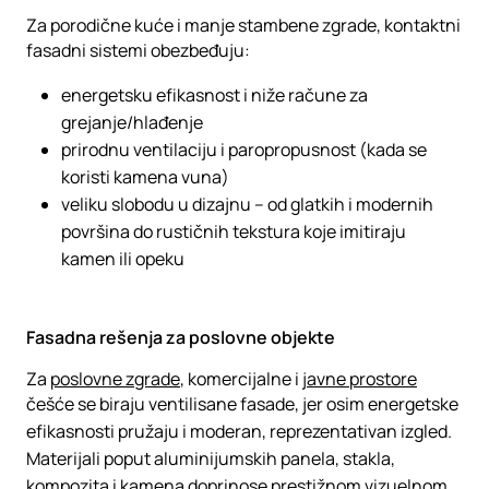
Za porodične kuće i manje stambene zgrade, kontaktni
fasadni sistemi obezbeđuju:
energetsku efikasnost i niže račune za
grejanje/hlađenje
prirodnu ventilaciju i paropropusnost (kada se
koristi kamena vuna)
veliku slobodu u dizajnu – od glatkih i modernih
površina do rustičnih tekstura koje imitiraju
kamen ili opeku
Fasadna rešenja za poslovne objekte
Za
poslovne zgrade
, komercijalne i
javne prostore
češće se biraju ventilisane fasade, jer osim energetske
efikasnosti pružaju i moderan, reprezentativan izgled.
Materijali poput aluminijumskih panela, stakla,
kompozita i kamena doprinose prestižnom vizuelnom