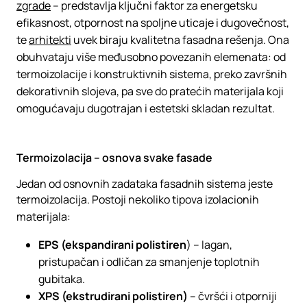
zgrade
– predstavlja ključni faktor za energetsku
efikasnost, otpornost na spoljne uticaje i dugovečnost,
te
arhitekti
uvek biraju kvalitetna fasadna rešenja. Ona
obuhvataju više međusobno povezanih elemenata: od
termoizolacije i konstruktivnih sistema, preko završnih
dekorativnih slojeva, pa sve do pratećih materijala koji
omogućavaju dugotrajan i estetski skladan rezultat.
Termoizolacija – osnova svake fasade
Jedan od osnovnih zadataka fasadnih sistema jeste
termoizolacija. Postoji nekoliko tipova izolacionih
materijala:
EPS (ekspandirani polistiren
) – lagan,
pristupačan i odličan za smanjenje toplotnih
gubitaka.
XPS (ekstrudirani polistiren)
– čvršći i otporniji