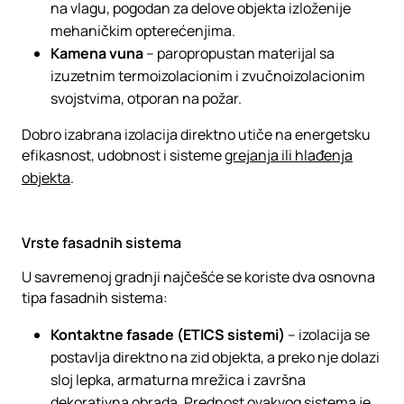
na vlagu, pogodan za delove objekta izloženije
mehaničkim opterećenjima.
Kamena vuna
– paropropustan materijal sa
izuzetnim termoizolacionim i zvučnoizolacionim
svojstvima, otporan na požar.
Dobro izabrana izolacija direktno utiče na energetsku
efikasnost, udobnost i sisteme
grejanja ili hlađenja
objekta
.
Vrste fasadnih sistema
U savremenoj gradnji najčešće se koriste dva osnovna
tipa fasadnih sistema:
Kontaktne fasade (ETICS sistemi)
– izolacija se
postavlja direktno na zid objekta, a preko nje dolazi
sloj lepka, armaturna mrežica i završna
dekorativna obrada. Prednost ovakvog sistema je