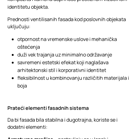
identitetu objekta.
Prednosti ventilisanih fasada kod poslovnih objekata
uključuju:
otpornost na vremenske uslove i mehanička
oštećenja
duži vek trajanja uz minimalno održavanje
savremeni estetski efekat koji naglašava
arhitektonski stil i korporativni identitet
fleksibilnost u kombinovanju različitih materijala i
boja
Prateći elementi fasadnih sistema
Da bi fasada bila stabilna i dugotrajna, koriste se i
dodatni elementi: