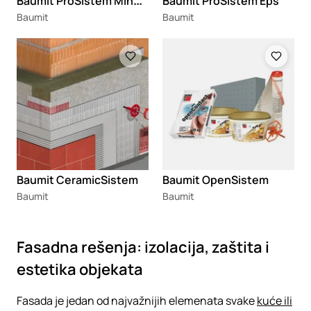
B
aumit ProSistem Mineral
Baumit ProSistem Eps
Baumit
Baumit
Loading
Loading
Baumit CeramicSistem
Baumit OpenSistem
Baumit
Baumit
Fasadna rešenja: izolacija, zaštita i
estetika objekata
Fasada je jedan od najvažnijih elemenata svake
kuće ili