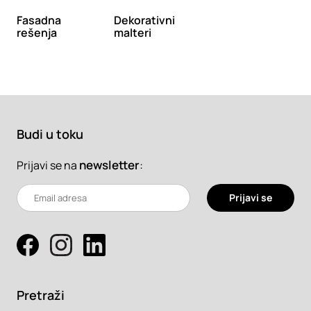
Fasadna
Dekorativni
rešenja
malteri
Budi u toku
newsletter
:
Prijavi se na
Prijavi se
Pretraži