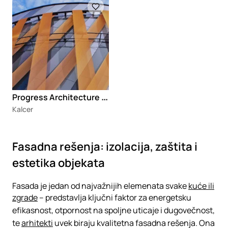
P
rogress Architecture fasadni sistem Astro Stretched
Kalcer
Fasadna rešenja: izolacija, zaštita i
estetika objekata
Fasada je jedan od najvažnijih elemenata svake
kuće ili
zgrade
– predstavlja ključni faktor za energetsku
efikasnost, otpornost na spoljne uticaje i dugovečnost,
te
arhitekti
uvek biraju kvalitetna fasadna rešenja. Ona