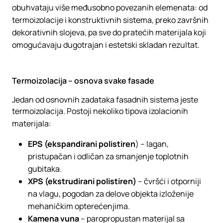
obuhvataju više međusobno povezanih elemenata: od
termoizolacije i konstruktivnih sistema, preko završnih
dekorativnih slojeva, pa sve do pratećih materijala koji
omogućavaju dugotrajan i estetski skladan rezultat.
Termoizolacija – osnova svake fasade
Jedan od osnovnih zadataka fasadnih sistema jeste
termoizolacija. Postoji nekoliko tipova izolacionih
materijala:
EPS (ekspandirani polistiren
) – lagan,
pristupačan i odličan za smanjenje toplotnih
gubitaka.
XPS (ekstrudirani polistiren)
– čvršći i otporniji
na vlagu, pogodan za delove objekta izloženije
mehaničkim opterećenjima.
Kamena vuna
– paropropustan materijal sa