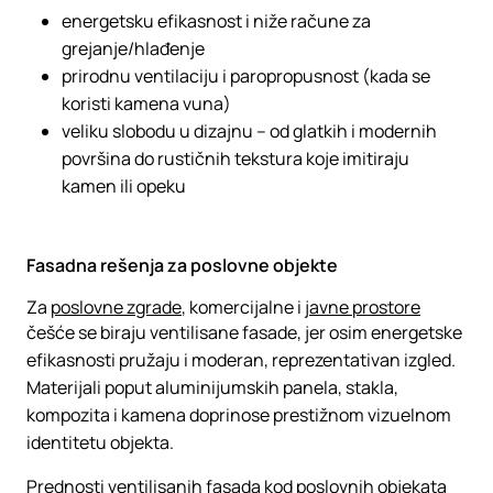
energetsku efikasnost i niže račune za
grejanje/hlađenje
prirodnu ventilaciju i paropropusnost (kada se
koristi kamena vuna)
veliku slobodu u dizajnu – od glatkih i modernih
površina do rustičnih tekstura koje imitiraju
kamen ili opeku
Fasadna rešenja za poslovne objekte
Za
poslovne zgrade
, komercijalne i
javne prostore
češće se biraju ventilisane fasade, jer osim energetske
efikasnosti pružaju i moderan, reprezentativan izgled.
Materijali poput aluminijumskih panela, stakla,
kompozita i kamena doprinose prestižnom vizuelnom
identitetu objekta.
Prednosti ventilisanih fasada kod poslovnih objekata