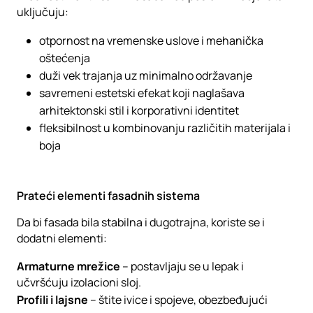
uključuju:
otpornost na vremenske uslove i mehanička
oštećenja
duži vek trajanja uz minimalno održavanje
savremeni estetski efekat koji naglašava
arhitektonski stil i korporativni identitet
fleksibilnost u kombinovanju različitih materijala i
boja
Prateći elementi fasadnih sistema
Da bi fasada bila stabilna i dugotrajna, koriste se i
dodatni elementi:
Armaturne mrežice
– postavljaju se u lepak i
učvršćuju izolacioni sloj.
Profili i lajsne
– štite ivice i spojeve, obezbeđujući