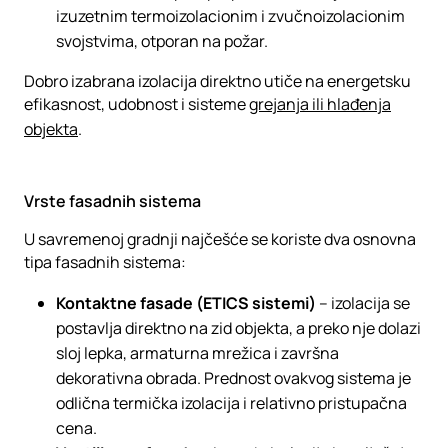
izuzetnim termoizolacionim i zvučnoizolacionim
svojstvima, otporan na požar.
Dobro izabrana izolacija direktno utiče na energetsku
efikasnost, udobnost i sisteme
grejanja ili hlađenja
objekta
.
Vrste fasadnih sistema
U savremenoj gradnji najčešće se koriste dva osnovna
tipa fasadnih sistema:
Kontaktne fasade (ETICS sistemi)
– izolacija se
postavlja direktno na zid objekta, a preko nje dolazi
sloj lepka, armaturna mrežica i završna
dekorativna obrada. Prednost ovakvog sistema je
odlična termička izolacija i relativno pristupačna
cena.