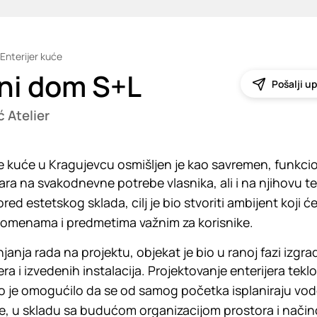
Enterijer kuće
ni dom S+L
Pošalji up
 Atelier
e kuće u Kragujevcu osmišljen je kao savremen, funkcio
ara na svakodnevne potrebe vlasnika, ali i na njihovu te
red estetskog sklada, cilj je bio stvoriti ambijent koji
omenama i predmetima važnim za korisnike.
anja rada na projektu, objekat je bio u ranoj fazi izgra
ra i izvedenih instalacija. Projektovanje enterijera teklo
o je omogućilo da se od samog početka isplaniraju vod
je, u skladu sa budućom organizacijom prostora i nači