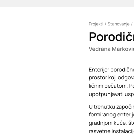
Projekti
Stanovanje
Loading
Porodič
Vedrana Marković
Enterijer porodičn
prostor koji odgov
ličnim pečatom. Po
upotpunjavati usp
U trenutku započinj
formiranog enterije
gradnjom kuće, št
rasvetne instalaci