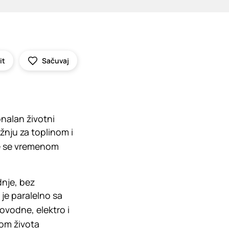
it
Sačuvaj
nalan životni
žnju za toplinom i
 će se vremenom
dnje, bez
 je paralelno sa
ovodne, elektro i
nom života