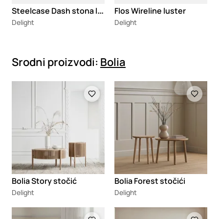
S
teelcase Dash stona lampa
Flos Wireline luster
Delight
Delight
Srodni proizvodi:
Bolia
Loading
Loading
Bolia Story stočić
Bolia Forest stočići
Delight
Delight
Loading
Loading