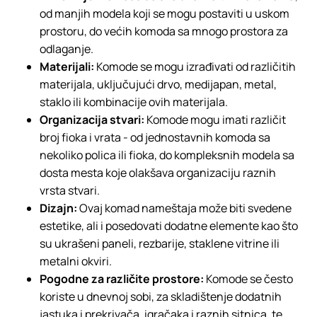
od manjih modela koji se mogu postaviti u uskom
prostoru, do većih komoda sa mnogo prostora za
odlaganje.
Materijali:
Komode se mogu izrađivati od različitih
materijala, uključujući drvo, medijapan, metal,
staklo ili kombinacije ovih materijala.
Organizacija stvari:
Komode mogu imati različit
broj fioka i vrata - od jednostavnih komoda sa
nekoliko polica ili fioka, do kompleksnih modela sa
dosta mesta koje olakšava organizaciju raznih
vrsta stvari.
Dizajn:
Ovaj komad nameštaja može biti svedene
estetike, ali i posedovati dodatne elemente kao što
su ukrašeni paneli, rezbarije, staklene vitrine ili
metalni okviri.
Pogodne za različite prostore:
Komode se često
koriste u dnevnoj sobi, za skladištenje dodatnih
jastuka i prekrivača, igračaka i raznih sitnica, te