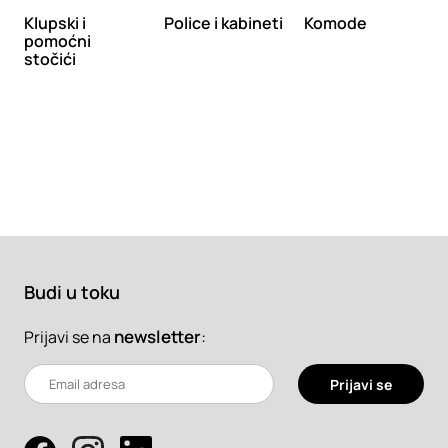
Klupski i
Police i kabineti
Komode
pomoćni
stočići
Budi u toku
newsletter
:
Prijavi se na
Prijavi se