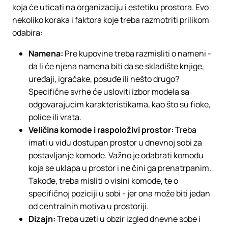
koja će uticati na organizaciju i estetiku prostora. Evo
nekoliko koraka i faktora koje treba razmotriti prilikom
odabira:
Namena:
Pre kupovine treba razmisliti o nameni -
da li će njena namena biti da se skladište knjige,
uređaji, igračake, posuđe ili nešto drugo?
Specifične svrhe će usloviti izbor modela sa
odgovarajućim karakteristikama, kao što su fioke,
police ili vrata.
Veličina komode i raspoloživi prostor:
Treba
imati u vidu dostupan prostor u dnevnoj sobi za
postavljanje komode. Važno je odabrati komodu
koja se uklapa u prostor i ne čini ga prenatrpanim.
Takođe, treba misliti o visini komode, te o
specifičnoj poziciji u sobi - jer ona može biti jedan
od centralnih motiva u prostoriji.
Dizajn:
Treba uzeti u obzir izgled dnevne sobe i