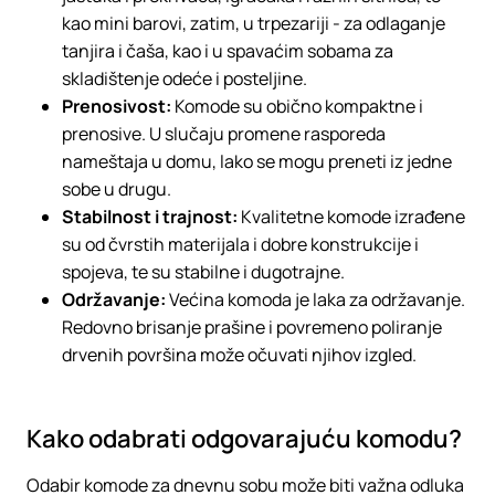
kao mini barovi, zatim, u trpezariji - za odlaganje
tanjira i čaša, kao i u spavaćim sobama za
skladištenje odeće i posteljine.
Prenosivost:
Komode su obično kompaktne i
prenosive. U slučaju promene rasporeda
nameštaja u domu, lako se mogu preneti iz jedne
sobe u drugu.
Stabilnost i trajnost:
Kvalitetne komode izrađene
su od čvrstih materijala i dobre konstrukcije i
spojeva, te su stabilne i dugotrajne.
Održavanje:
Većina komoda je laka za održavanje.
Redovno brisanje prašine i povremeno poliranje
drvenih površina može očuvati njihov izgled.
Kako odabrati odgovarajuću komodu?
Odabir komode za dnevnu sobu može biti važna odluka