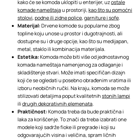
kako će se komoda uklopiti u enterijer, uz
ostale
komade nameštaja
u prostoriji,
kao što su pomoćni
stolovi
,
podne ili zidne police
,
garniture i sofe
.
Materijal:
Drvene komode su popularne zbog
topline koju unose u prostor i dugotrajnosti, ali
dostupne su i druge opcije, kao što su medijapan,
metal, staklo ili kombinacija materijala.
Estetika:
Komoda može biti više od jednostavnog
komada nameštaja namenjenog za odlaganje i
skladištenje stvari. Može imati specifičan dizajn
koji će se ogledati u posebno obrađenim vratima ili
izboru neobičnih ručki. Na kraju, komoda se može
stilizovati detaljima poput kvalitetnih
stonih lampi
ili
drugih dekorativnih elemenata
.
Praktičnost:
Komoda treba da bude praktična i
laka za korišćenje. To znači da treba izabrati one
modele koji sadrže fioke ili pregrade i koji su
odgovarajućih visina i veličina, spram ličnih