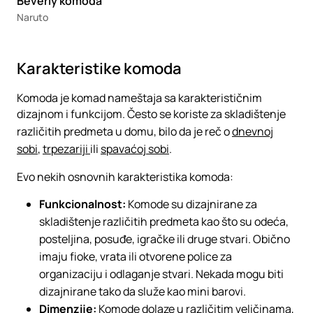
Beverly komoda
Naruto
Karakteristike komoda
Komoda je komad nameštaja sa karakterističnim
dizajnom i funkcijom. Često se koriste za skladištenje
različitih predmeta u domu, bilo da je reč o
dnevnoj
sobi
,
trpezariji
ili
spavaćoj sobi
.
Evo nekih osnovnih karakteristika komoda:
Funkcionalnost:
Komode su dizajnirane za
skladištenje različitih predmeta kao što su odeća,
posteljina, posuđe, igračke ili druge stvari. Obično
imaju fioke, vrata ili otvorene police za
organizaciju i odlaganje stvari. Nekada mogu biti
dizajnirane tako da služe kao mini barovi.
Dimenzije:
Komode dolaze u različitim veličinama,