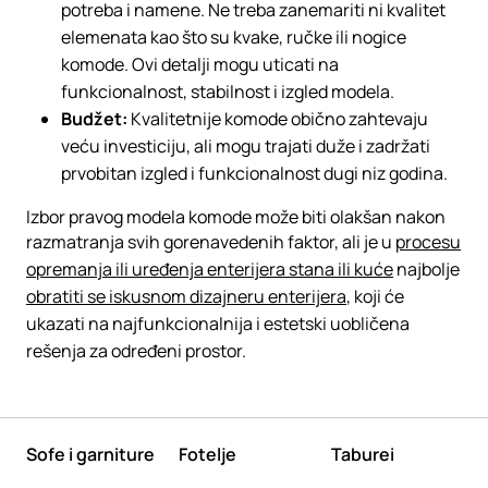
potreba i namene. Ne treba zanemariti ni kvalitet
elemenata kao što su kvake, ručke ili nogice
komode. Ovi detalji mogu uticati na
funkcionalnost, stabilnost i izgled modela.
Budžet:
Kvalitetnije komode obično zahtevaju
veću investiciju, ali mogu trajati duže i zadržati
prvobitan izgled i funkcionalnost dugi niz godina.
Izbor pravog modela komode može biti olakšan nakon
razmatranja svih gorenavedenih faktor, ali je u
procesu
opremanja ili uređenja enterijera stana ili kuće
najbolje
obratiti se iskusnom dizajneru enterijera
, koji će
ukazati na najfunkcionalnija i estetski uobličena
rešenja za određeni prostor.
Sofe i garniture
Fotelje
Taburei