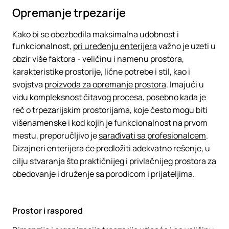
Opremanje trpezarije
Kako bi se obezbedila maksimalna udobnost i
funkcionalnost,
pri uređenju enterijera
važno je uzeti u
obzir više faktora - veličinu i namenu prostora,
karakteristike prostorije, lične potrebe i stil, kao i
svojstva
proizvoda za opremanje prostora
. Imajući u
vidu kompleksnost čitavog procesa, posebno kada je
reč o trpezarijskim prostorijama, koje često mogu biti
višenamenske i kod kojih je funkcionalnost na prvom
mestu, preporučljivo je
sarađivati sa profesionalcem
.
Dizajneri enterijera će predložiti adekvatno rešenje, u
cilju stvaranja što praktičnijeg i privlačnijeg prostora za
obedovanje i druženje sa porodicom i prijateljima.
Prostor i raspored