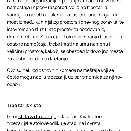
Dimenzije i organizacija trpezarije uticaće i na veličinu
nameštaja i njegov raspored. Veličine trpezarija
variraju, a neretko u planu i rasporedu one mogu biti
most između kuhinjskog prostora i dnevnog boravka, te
istovremeno služiti kao prostor za obedovanje,
druženje ili rad. S toga, prilikom dizajniranja trpezarije i
odabira nameštaja, treba imati na umu namenu i
veličinu prostora, kako bi se obezbedilo dovoljno mesta
za udobno sedenje i kretanje.
Ovo su neki od osnovnih komada nameštaja koji se
često mogu naći u trpezariji, uz par smernica za njihov
odabir:
Trpezarijski sto
Izbor
stola za trpezariju
je ključan. Kvalitetne
trpezarijske stolove odlikuje stabilna i čvrsta
konstrukcija, izdržljivi materijali, a poželjno je da budu