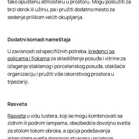
tako opuštenu atmosferu u prostoru. Mogu poslužiti za
brzi obrok ili užinu, pa i pružiti dodatno mesto za
sedenje prilikom većih okupljanja.
Dodatni komadi nameštaja
U zavisnosti od specifičnih potreba, ​​
kredenci sa
policama i fiokama
za skladištenje posuđa i vitrine za
izlaganje staklenog i porcelanskog posuđa, olakšaće
organizaciju i pružiti više iskoristivog prostora u
trpezariji.
Rasveta
Rasveta
u vidu lustera, koji se mogu kombinovati sa
zidnim ili podnim lampama, obezbediće dovoljno svetla
za stolom tokom obroka, a opcija podešavanja
intenziteta svetla doprinosi stvaranju prijatnije