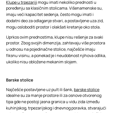
Klupe u trpezariji
mogu imati nekoliko prednosti u
poređenju sa klasičnim stolicama. Višenamenske su,
imaju veći kapacitet sedenja, često mogu imati i
dodatni deo za odlaganje stvari, a postavljene uza zid,
mogu osloboditi prostor i olakšati kretanje oko stola.
Uprkos ovim prednostima, klupe nisu rešenje za svaki
prostor. Zbog svojih dimenzija, zahtevaju više prostora
u odnosu na pojedinačne stolice, najčešće imaju
fiksnu visinu, a ponekad je i neudobnost njihova odlika,
ukoliko nisu obložene mekanim slojem.
Barske stolice
Najčešće postavljene uz pult ili šank,
barske stolice
idealne su za manje prostore ili za osnove otvorenog
tipa gde ne postoji jasna granica u vidu zida između
kuhinjskog, trpezarijskog i dnevnog poravka, stvarajući