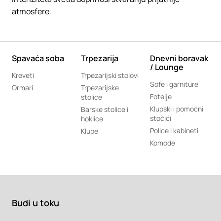
atmosfere.
Spavaća soba
Trpezarija
Dnevni boravak
/ Lounge
Kreveti
Trpezarijski stolovi
Sofe i garniture
Ormari
Trpezarijske
Fotelje
stolice
Klupski i pomoćni
Barske stolice i
stočići
hoklice
Police i kabineti
Klupe
Komode
Budi u toku