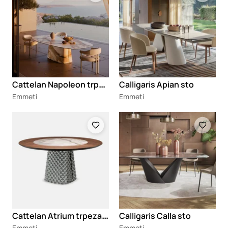
C
attelan Napoleon trpezarijski sto
Calligaris Apian sto
Emmeti
Emmeti
Loading
Loading
C
attelan Atrium trpezarijski sto
Calligaris Calla sto
Emmeti
Emmeti