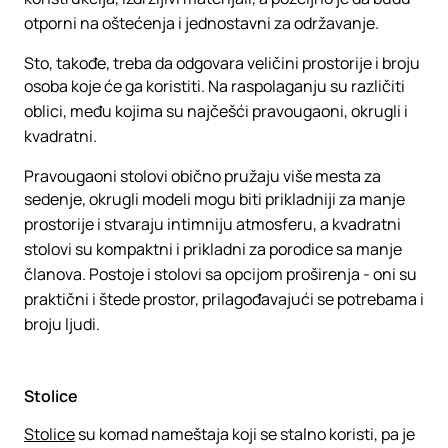
otporni na oštećenja i jednostavni za održavanje.
Sto, takođe, treba da odgovara veličini prostorije i broju
osoba koje će ga koristiti. Na raspolaganju su različiti
oblici, među kojima su najčešći pravougaoni, okrugli i
kvadratni.
Pravougaoni stolovi obično pružaju više mesta za
sedenje, okrugli modeli mogu biti prikladniji za manje
prostorije i stvaraju intimniju atmosferu, a kvadratni
stolovi su kompaktni i prikladni za porodice sa manje
članova. Postoje i stolovi sa opcijom proširenja - oni su
praktični i štede prostor, prilagođavajući se potrebama i
broju ljudi.
Stolice
Stolice
su komad nameštaja koji se stalno koristi, pa je