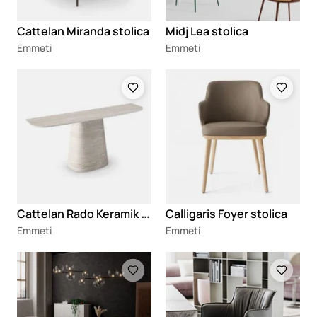
Cattelan Miranda stolica
Midj Lea stolica
Emmeti
Emmeti
Loading
Loading
C
attelan Rado Keramik konzola
Calligaris Foyer stolica
Emmeti
Emmeti
Loading
Loading