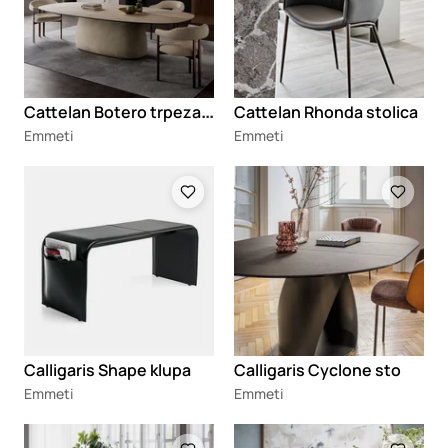
C
attelan Botero trpezarijski sto
Cattelan Rhonda stolica
Emmeti
Emmeti
Loading
Loading
Calligaris Shape klupa
Calligaris Cyclone sto
Emmeti
Emmeti
Loading
Loading