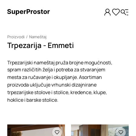
Proizvodi
Nameštaj
Trpezarija - Emmeti
Trpezarijski nameštaj pruža brojne mogućnosti,
spram različitih želja i potreba za stvaranjem
mesta za ručavanje i okupljanje. Asortiman
proizvoda uključuje vrhunski dizajnirane
trpezarijske stolove i stolice, kredence, klupe,
hoklice i barske stolice.
Loading
Loading