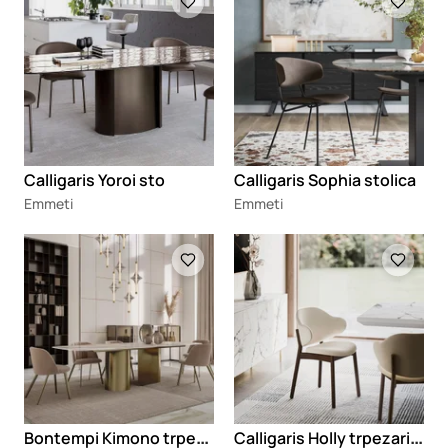
Calligaris Yoroi sto
Calligaris Sophia stolica
Emmeti
Emmeti
Loading
Loading
B
ontempi Kimono trpezarijski sto
C
alligaris Holly trpezarijska stolica