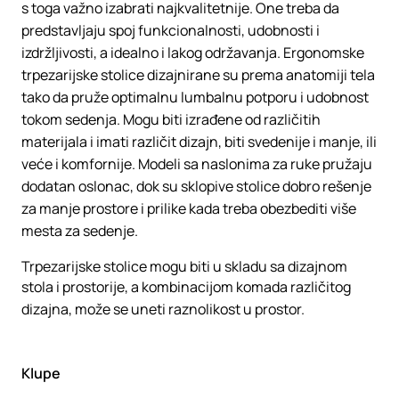
s toga važno izabrati najkvalitetnije. One treba da
predstavljaju spoj funkcionalnosti, udobnosti i
izdržljivosti, a idealno i lakog održavanja. Ergonomske
trpezarijske stolice dizajnirane su prema anatomiji tela
tako da pruže optimalnu lumbalnu potporu i udobnost
tokom sedenja. Mogu biti izrađene od različitih
materijala i imati različit dizajn, biti svedenije i manje, ili
veće i komfornije. Modeli sa naslonima za ruke pružaju
dodatan oslonac, dok su sklopive stolice dobro rešenje
za manje prostore i prilike kada treba obezbediti više
mesta za sedenje.
Trpezarijske stolice mogu biti u skladu sa dizajnom
stola i prostorije, a kombinacijom komada različitog
dizajna, može se uneti raznolikost u prostor.
Klupe