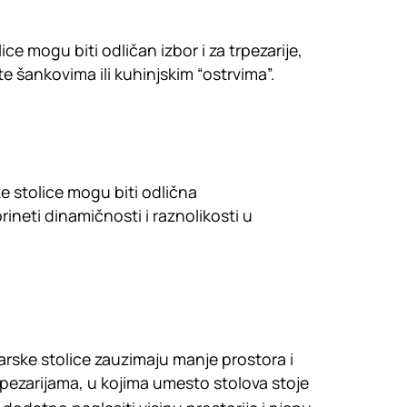
e mogu biti odličan izbor i za trpezarije,
te šankovima ili kuhinjskim “ostrvima”.
ke stolice mogu biti odlična
neti dinamičnosti i raznolikosti u
barske stolice zauzimaju manje prostora i
rpezarijama, u kojima umesto stolova stoje