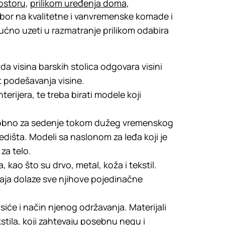
ostoru
,
prilikom uređenja doma
,
 izbor na kvalitetne i vanvremenske komade i
kljućno uzeti u razmatranje prilikom odabira
a visina barskih stolica odgovara visini
t podešavanja visine.
terijera, te treba birati modele koji
udobno za sedenje tokom dužeg vremenskog
edišta. Modeli sa naslonom za leđa koji je
za telo.
a, kao što su drvo, metal, koža i tekstil.
aja dolaze sve njihove pojedinačne
isiće i način njenog održavanja. Materijali
kstila, koji zahtevaju posebnu negu i