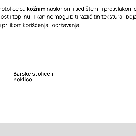
 stolice sa
kožnim
naslonom i sedištem ili presvlakom
st i toplinu. Tkanine mogu biti različitih tekstura i boj
 prilikom korišćenja i održavanja.
Barske stolice i
hoklice