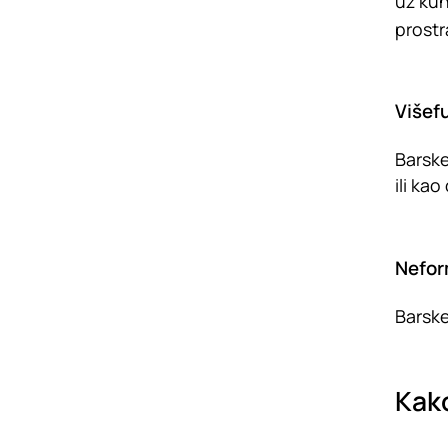
uz kuh
prost
Višef
Barske
ili ka
Nefor
Barske
Kako