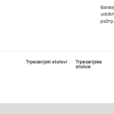
Barske
udobno
pažnju
Trpezarijski stolovi
Trpezarijske
stolice