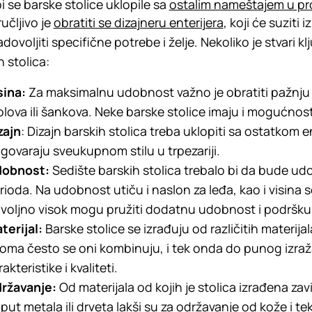
i se barske stolice uklopile sa
ostalim nameštajem u pr
učljivo je
obratiti se dizajneru enterijera
, koji će suziti
adovoljiti specifične potrebe i želje. Nekoliko je stvari 
h stolica:
sina:
Za maksimalnu udobnost važno je obratiti pažnju d
olova ili šankova. Neke barske stolice imaju i mogućnos
zajn
: Dizajn barskih stolica treba uklopiti sa ostatkom en
govaraju sveukupnom stilu u trpezariji.
obnost:
Sedište barskih stolica trebalo bi da bude 
rioda. Na udobnost utiču i naslon za leđa, kao i visina s
voljno visok mogu pružiti dodatnu udobnost i podršku 
terijal:
Barske stolice se izrađuju od različitih materijal
oma često se oni kombinuju, i tek onda do punog izraž
akteristike i kvaliteti.
ržavanje:
Od materijala od kojih je stolica izrađena zav
put metala ili drveta lakši su za održavanje od kože i te