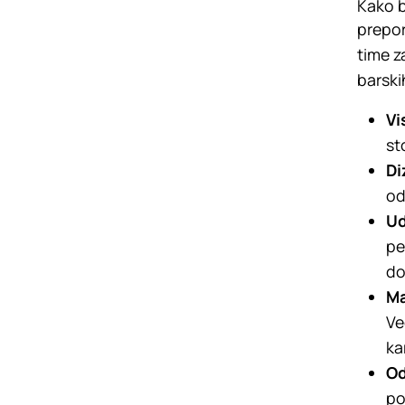
Kako b
prepor
time z
barski
Vi
st
Di
od
Ud
pe
do
Ma
Ve
kar
Od
po