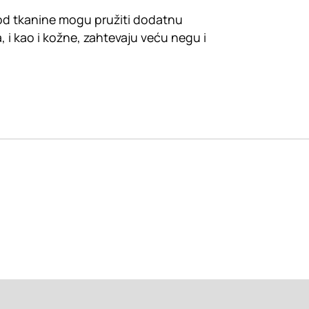
 od tkanine mogu pružiti dodatnu
a, i kao i kožne, zahtevaju veću negu i