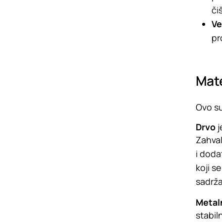
či
Ve
pr
Mate
Ovo su
Drvo
j
Zahval
i doda
koji s
sadrža
Metal
stabil