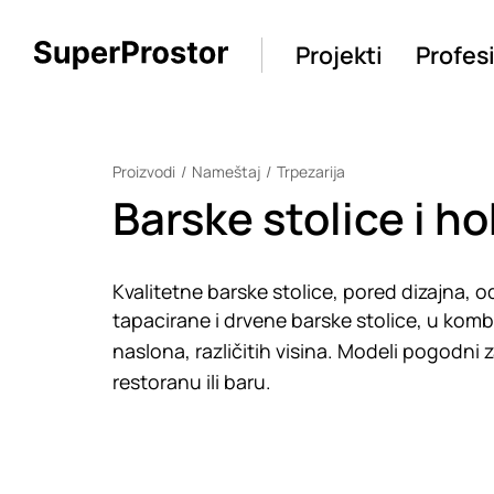
Projekti
Profes
Proizvodi
Nameštaj
Trpezarija
Barske stolice i ho
Kvalitetne barske stolice, pored dizajna, od
tapacirane i drvene barske stolice, u kombin
naslona, različitih visina. Modeli pogodni za 
restoranu ili baru.