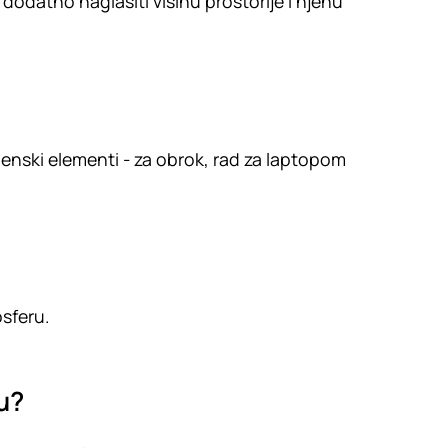
odatno naglasiti visinu prostorije i njenu
enski elementi - za obrok, rad za laptopom
osferu.
u?