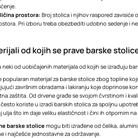
šćenje.
ličina prostora:
Broj stolica i njihov raspored zavisiće o
ostora. Pri izboru treba obezbediti udobno sedenje i 
rijali od kojih se prave barske stolic
 neki od uobičajenih materijala od kojih se izrađuju bar
e popularan materijal za barske stolice zbog topline koju
jujući završnim obradama i lakiranju koje doprinose k
tna zaštita. Od drvene građe se svojom čvrstinom i kval
e često koriste u izradi barskih stolica za spoljnu upotr
j ulja što im daje veliku elastičnost i čini ih otpornim 
ne barske stolice
mogu biti izrađene od čelika, aluminij
ne i najčešće jednostavne za održavanje.