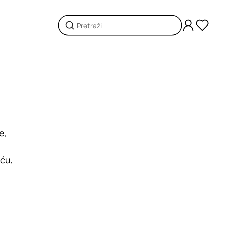
e,
iću,