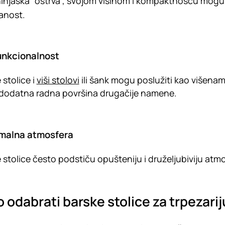
injaska “ostrva”, svojom visinom i kompaktnošću mogu d
ranost.
unkcionalnost
 stolice i
viši stolovi
ili šank mogu poslužiti kao višenam
o dodatna radna površina drugačije namene.
malna atmosfera
 stolice često podstiču opušteniju i druželjubiviju atm
 odabrati barske stolice za trpezarij