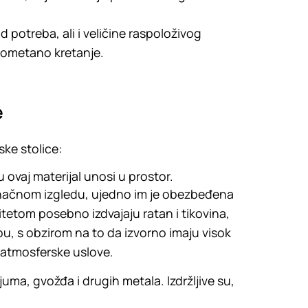
d potreba, ali i veličine raspoloživog
neometano kretanje.
e
ske stolice:
 ovaj materijal unosi u prostor.
onačnom izgledu, ujedno im je obezbeđena
itetom posebno izdvajaju ratan i tikovina,
ebu, s obzirom na to da izvorno imaju visok
na atmosferske uslove.
uma, gvožđa i drugih metala. Izdržljive su,