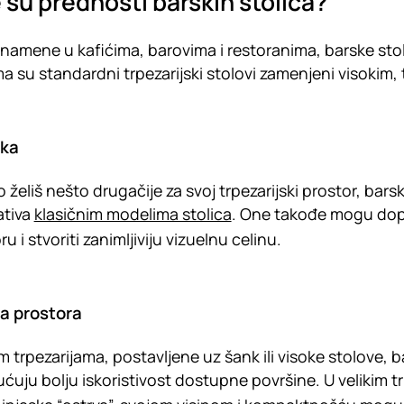
 su prednosti barskih stolica?
namene u kafićima, barovima i restoranima, barske stolic
ma su standardni trpezarijski stolovi zamenjeni visokim, 
ika
o želiš nešto drugačije za svoj trpezarijski prostor, bars
ativa
klasičnim modelima stolica
. One takođe mogu dopri
u i stvoriti zanimljiviju vizuelnu celinu.
a prostora
m trpezarijama, postavljene uz šank ili visoke stolove, 
uju bolju iskoristivost dostupne površine. U velikim t