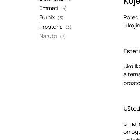
Koje
Emmeti
(4)
Furnix
Pored 
(3)
u koji
Prostoria
(3)
Naruto
(2)
Estet
Ukolik
altern
prostor
Ušted
U mali
omoguć