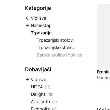
Kategorije
Loadin
Vidi sve
Nameštaj
Trpezarija
Trpezarijski stolovi
Trpezarijske stolice
Barske stolice i hoklice
Dobavljači
Franki
Naruto
Vidi sve
NITEA
(17)
Delight
(10)
Artefacto
(8)
Eichholtz
(4)