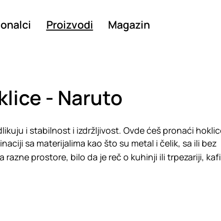
ionalci
Proizvodi
Magazin
klice - Naruto
likuju i stabilnost i izdržljivost. Ovde ćeš pronaći hoklic
aciji sa materijalima kao što su metal i čelik, sa ili bez
razne prostore, bilo da je reč o kuhinji ili trpezariji, kaf