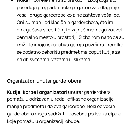
Fiokari:
ovi elementi su praktični zbog toga što
poseduju pregrade i fioke pogodne za odlaganje
veša i druge garderobe koja ne zahteva vešalice.
Oni su manji od klasičnih garderobera, što im
omogućava specifičniji dizajn, čime mogu zauzeti
centralno mesto u prostoriji. S obzirom na to da su
i niži, te imaju iskoristivu gornju površinu, neretko
se dodatno
dekorišu predmetima
poput kutija za
nakit, svećama, vazama ili slikama.
Organizatori unutar garderobera
Kutije, korpe i organizatori
unutar garderobera
pomažu u održavanju reda i efikasne organizacije
manjih predmeta i delova garderobe. Neki od većih
garderobera mogu sadržati i posebne police za cipele
koje pomažu u organizaciji obuće.