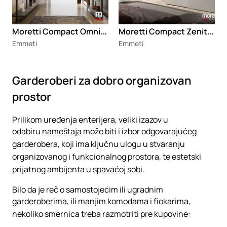
M
oretti Compact Omnia V325 garderober
M
oretti Compact Zenith S159 ormar
Emmeti
Emmeti
Garderoberi za dobro organizovan
prostor
Prilikom uređenja enterijera, veliki izazov u
odabiru
nameštaja
može biti i izbor odgovarajućeg
garderobera, koji ima ključnu ulogu u stvaranju
organizovanog i funkcionalnog prostora, te estetski
prijatnog ambijenta u
spavaćoj sobi
.
Bilo da je reč o samostojećim ili ugradnim
garderoberima, ili manjim komodama i fiokarima,
nekoliko smernica treba razmotriti pre kupovine: