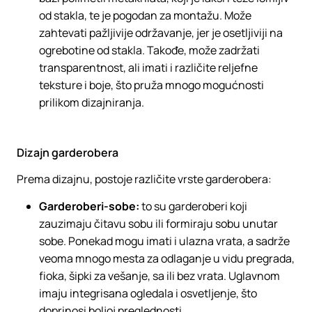
od stakla, te je pogodan za montažu. Može
zahtevati pažljivije održavanje, jer je osetljiviji na
ogrebotine od stakla. Takođe, može zadržati
transparentnost, ali imati i različite reljefne
teksture i boje, što pruža mnogo mogućnosti
prilikom dizajniranja.
Dizajn garderobera
Prema dizajnu, postoje različite vrste garderobera:
Garderoberi-sobe:
to su garderoberi koji
zauzimaju čitavu sobu ili formiraju sobu unutar
sobe. Ponekad mogu imati i ulazna vrata, a sadrže
veoma mnogo mesta za odlaganje u vidu pregrada,
fioka, šipki za vešanje, sa ili bez vrata. Uglavnom
imaju integrisana ogledala i osvetljenje, što
doprinosi boljoj preglednosti.