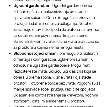
Ugradni garderoberi:
Ugradni garderoberi su
odličan način za maksimiziranje prostora u
spavaćim sobama. Oni se integrišu sa zidovima i
pružaju dodatni prostor za odlaganje. Neretko
zauzimaju čitav zid od poda do plafona i u ravni su
sa ostali zidnim površinama. Imaju sisteme
klasičnih ili kliznih vrata. Klizna vrata praktična su
za prostore u kojima nema mnogo mesta.
Slobodnostojeći ormani:
oni mogu biti različitih
dimenzija i konfiguracija, uglavnom su manji u
odnosu na ugradne garderobere. Mogu imati
različite vrste vrata, uključujući klasična koja se
otvaraju prema spolja, klizna vrata koja štede
prostor, ili otvorene police bez vrata. Pogodni su za
manje spavaće sobe i pružaju različite opcije za
uklapanje ili kontrastriranje sa
krevetom
,
noćnim
stočićem
i
ostalim elementima
u prostoru.