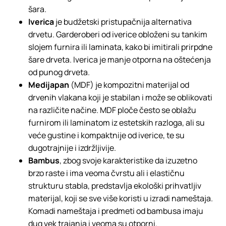
šara.
Iverica
je budžetski pristupačnija alternativa
drvetu. Garderoberi od iverice obloženi su tankim
slojem furnira ili laminata, kako bi imitirali prirpdne
šare drveta. Iverica je manje otporna na oštećenja
od punog drveta.
Medijapan
(MDF) je kompozitni materijal od
drvenih vlakana koji je stabilan i može se oblikovati
na različite načine. MDF ploče često se oblažu
furnirom ili laminatom iz estetskih razloga, ali su
veće gustine i kompaktnije od iverice, te su
dugotrajnije i izdržljivije.
Bambus
, zbog svoje karakteristike da izuzetno
brzo raste i ima veoma čvrstu ali i elastičnu
strukturu stabla, predstavlja ekološki prihvatljiv
materijal, koji se sve više koristi u izradi nameštaja.
Komadi nameštaja i predmeti od bambusa imaju
dug vek trajanja i veoma su otporni.