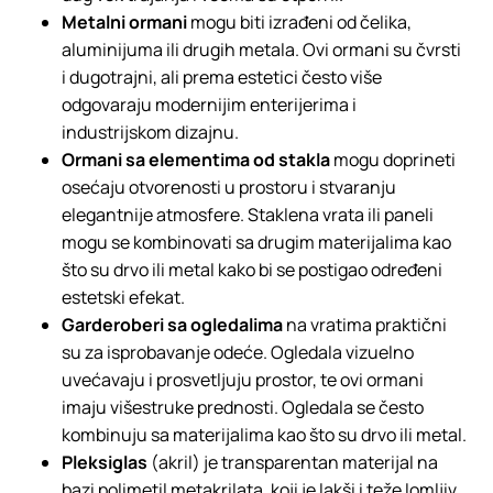
Metalni ormani
mogu biti izrađeni od čelika,
aluminijuma ili drugih metala. Ovi ormani su čvrsti
i dugotrajni, ali prema estetici često više
odgovaraju modernijim enterijerima i
industrijskom dizajnu.
Ormani sa elementima od stakla
mogu doprineti
osećaju otvorenosti u prostoru i stvaranju
elegantnije atmosfere. Staklena vrata ili paneli
mogu se kombinovati sa drugim materijalima kao
što su drvo ili metal kako bi se postigao određeni
estetski efekat.
Garderoberi sa ogledalima
na vratima praktični
su za isprobavanje odeće. Ogledala vizuelno
uvećavaju i prosvetljuju prostor, te ovi ormani
imaju višestruke prednosti. Ogledala se često
kombinuju sa materijalima kao što su drvo ili metal.
Pleksiglas
(akril) je transparentan materijal na
bazi polimetil metakrilata, koji je lakši i teže lomljiv