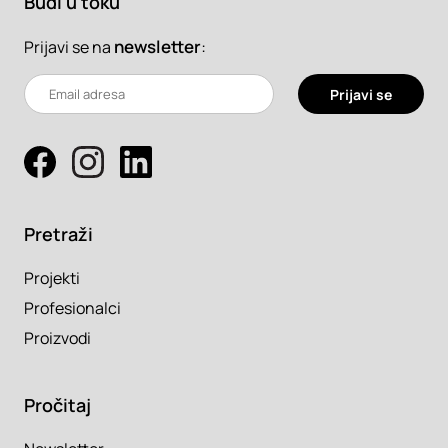
Budi u toku
newsletter
:
Prijavi se na
Prijavi se
Pretraži
Projekti
Profesionalci
Proizvodi
Pročitaj