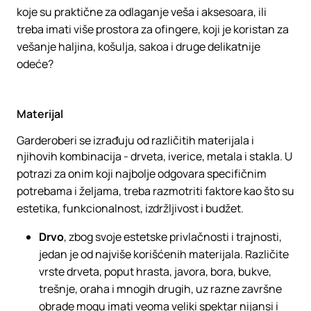
koje su praktične za odlaganje veša i aksesoara, ili
treba imati više prostora za ofingere, koji je koristan za
vešanje haljina, košulja, sakoa i druge delikatnije
odeće?
Materijal
Garderoberi se izrađuju od različitih materijala i
njihovih kombinacija - drveta, iverice, metala i stakla. U
potrazi za onim koji najbolje odgovara specifičnim
potrebama i željama, treba razmotriti faktore kao što su
estetika, funkcionalnost, izdržljivost i budžet.
Drvo
, zbog svoje estetske privlačnosti i trajnosti,
jedan je od najviše korišćenih materijala. Različite
vrste drveta, poput hrasta, javora, bora, bukve,
trešnje, oraha i mnogih drugih, uz razne završne
obrade mogu imati veoma veliki spektar nijansi i