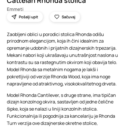
Cattelan Rhonda stolica
Emmeti
Pošalji upit
Sačuvaj
Zaobljeni oblici u porodici stolica Rhonda odišu
prirodnom elegancijom, koja ih čini idealnim za
opremanje udobnih i prijatnih dizajnerskih trpezarija.
Mekani nabori koji ukrašavaju unutrašnjost naslona u
kontrastu su sa rastegnutim okvirom koji obavija telo.
Model Rhonda sa metalnim nogama je lakši i
pokretljiviji od verzije Rhonda Wood, koja ima noge
napravljene od atraktivnog, visokokvalitetnog drveta.
Model Rhonda Cantilever, s druge strane, ima tipičan
dizajn konzolnog okvira, sastavljen od jedne čelične
šipke, koja se nalazi u liniji konzolnih stolica.
Funkcionalnija ili pogodnija za kancelariju je Rhonda
Turn verzija ove dizajnerske okretne stolice,