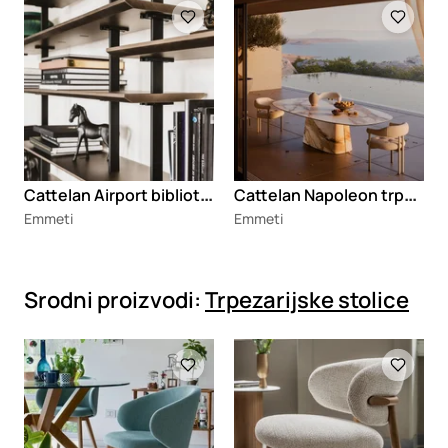
Loading
Loading
C
attelan Airport biblioteka
C
attelan Napoleon trpezarijski sto
Emmeti
Emmeti
Srodni proizvodi:
Trpezarijske stolice
Loading
Loading