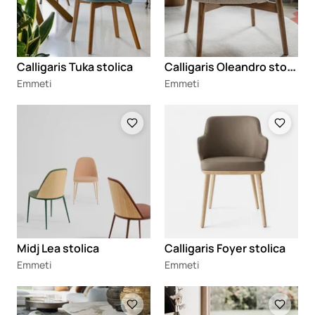
C
alligaris Oleandro stolica
Calligaris Tuka stolica
Emmeti
Emmeti
Loading
Loading
Midj Lea stolica
Calligaris Foyer stolica
Emmeti
Emmeti
Loading
Loading