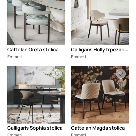
C
alligaris Holly trpezarijska stolica
Cattelan Greta stolica
Emmeti
Emmeti
Loading
Loading
Calligaris Sophia stolica
Cattelan Magda stolica
Emmeti
Emmeti