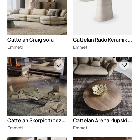
C
attelan Rado Keramik konzola
Cattelan Craig sofa
Emmeti
Emmeti
Loading
Loading
C
attelan Skorpio trpezarijski sto
C
attelan Arena klupski stočić
Emmeti
Emmeti