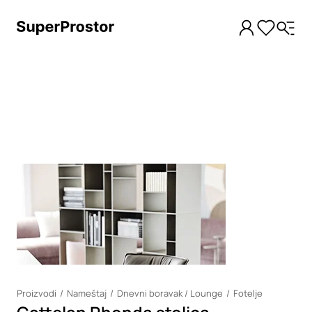
Loading
Proizvodi
Nameštaj
Dnevni boravak / Lounge
Fotelje