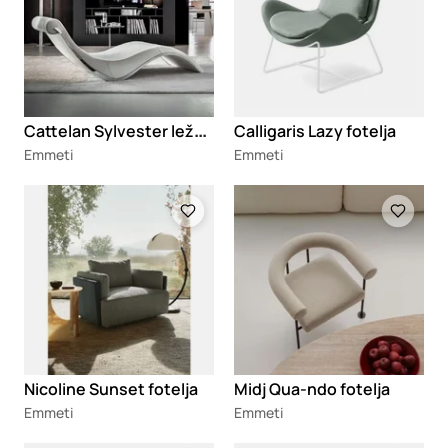
C
attelan Sylvester ležaljka
Calligaris Lazy fotelja
Emmeti
Emmeti
Loading
Loading
Nicoline Sunset fotelja
Midj Qua-ndo fotelja
Emmeti
Emmeti