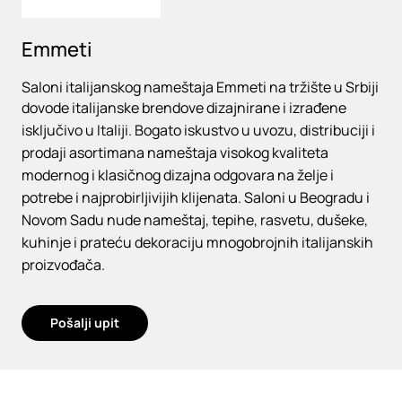
Emmeti
Saloni italijanskog nameštaja Emmeti na tržište u Srbiji
dovode italijanske brendove dizajnirane i izrađene
isključivo u Italiji. Bogato iskustvo u uvozu, distribuciji i
prodaji asortimana nameštaja visokog kvaliteta
modernog i klasičnog dizajna odgovara na želje i
potrebe i najprobirljivijih klijenata. Saloni u Beogradu i
Novom Sadu nude nameštaj, tepihe, rasvetu, dušeke,
kuhinje i prateću dekoraciju mnogobrojnih italijanskih
proizvođača.
Pošalji upit