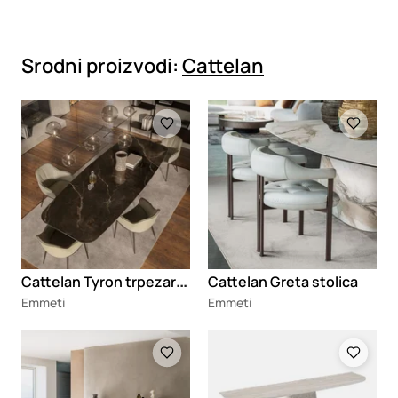
Srodni proizvodi:
Cattelan
Loading
Loading
C
attelan Tyron trpezarijski sto
Cattelan Greta stolica
Emmeti
Emmeti
Loading
Loading