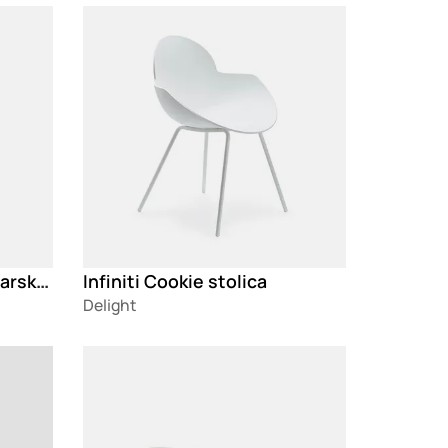
Loading
Hay Revolver High H76 barska stolica
Infiniti Cookie stolica
Delight
Loading