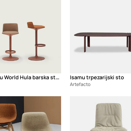
Andreu World Hula barska stolica
Isamu trpezarijski sto
Artefacto
g
Loading