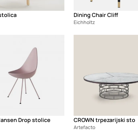
stolica
Dining Chair Cliff
Eichholtz
g
Loading
Hansen Drop stolice
CROWN trpezarijski sto
Artefacto