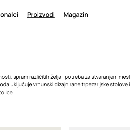
ionalci
Proizvodi
Magazin
sti, spram različitih želja i potreba za stvaranjem mes
oda uključuje vrhunski dizajnirane trpezarijske stolove 
tolice.
g
Loading