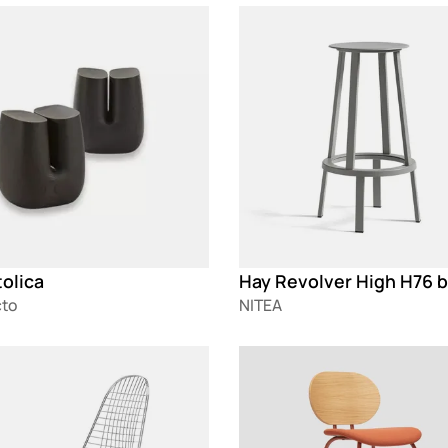
g
Loading
olica
cto
NITEA
g
Loading