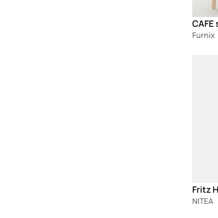
CAFE 
Furnix
Loadin
Fritz 
NITEA