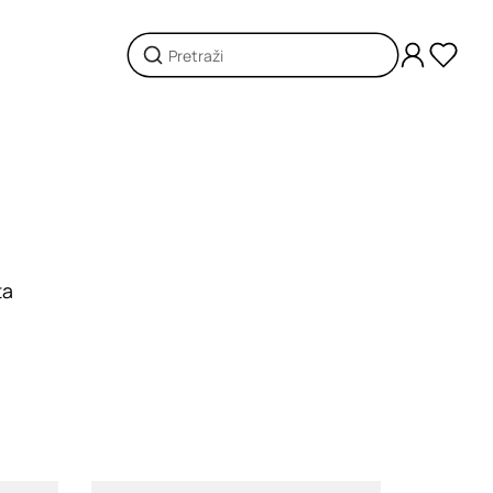
ta
i
Loading