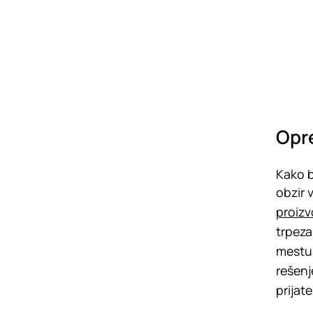
Opre
Kako b
obzir v
proizv
trpeza
mestu,
rešenj
prijate