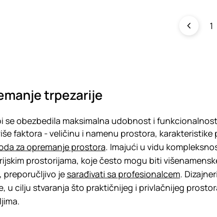
1
manje trpezarije
i se obezbedila maksimalna udobnost i funkcionalnos
iše faktora - veličinu i namenu prostora, karakteristike pr
oda za opremanje prostora
. Imajući u vidu kompleksno
rijskim prostorijama, koje često mogu biti višenamenske
 preporučljivo je
sarađivati sa profesionalcem
. Dizajne
e, u cilju stvaranja što praktičnijeg i privlačnijeg pros
ljima.