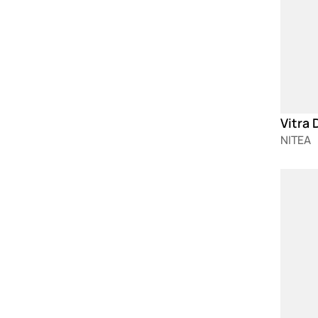
Vitra 
NITEA
Loadin