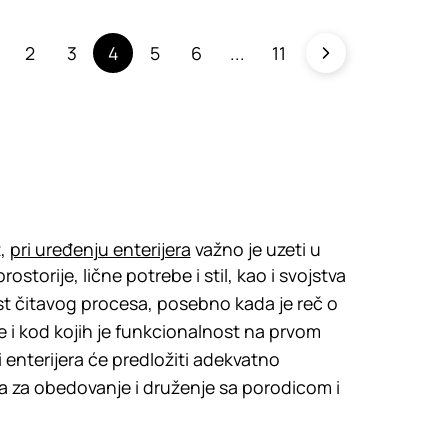
2
3
4
5
6
11
t,
pri uređenju enterijera
važno je uzeti u
ostorije, lične potrebe i stil, kao i svojstva
st čitavog procesa, posebno kada je reč o
 i kod kojih je funkcionalnost na prvom
ri enterijera će predložiti adekvatno
tora za obedovanje i druženje sa porodicom i