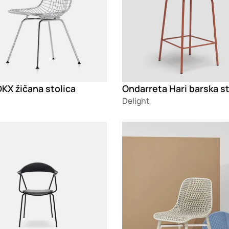
DKX žičana stolica
Ondarreta Hari barska st
Delight
g
Loading