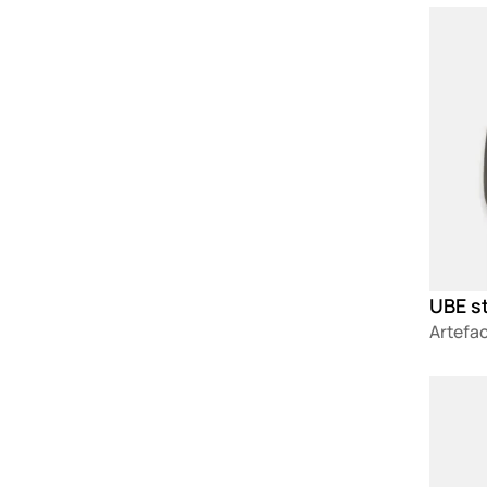
Loadin
UBE st
Artefa
Loadin