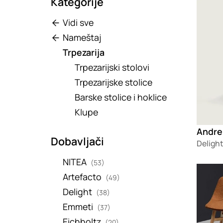
Kategorije
Vidi sve
Nameštaj
Trpezarija
Trpezarijski stolovi
Trpezarijske stolice
Barske stolice i hoklice
Klupe
Dobavljači
Delight
NITEA
(53)
Loadin
Artefacto
(49)
Delight
(38)
Emmeti
(37)
Eichholtz
(20)