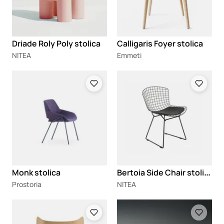
Driade Roly Poly stolica
Calligaris Foyer stolica
NITEA
Emmeti
Loading
Loading
B
ertoia Side Chair stolica
Monk stolica
Prostoria
NITEA
Loading
Loading