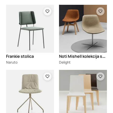
Loading
Loading
N
oti Mishell kolekcija stolica i fotelja
Frankie stolica
Naruto
Delight
Loading
Loading