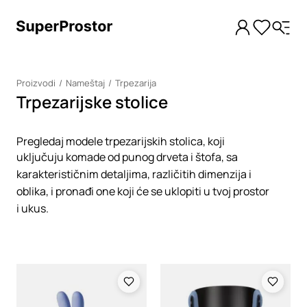
Proizvodi
Nameštaj
Trpezarija
Trpezarijske stolice
Pregledaj modele trpezarijskih stolica, koji
uključuju komade od punog drveta i štofa, sa
karakterističnim detaljima, različitih dimenzija i
oblika, i pronađi one koji će se uklopiti u tvoj prostor
i ukus.
Loading
Loading