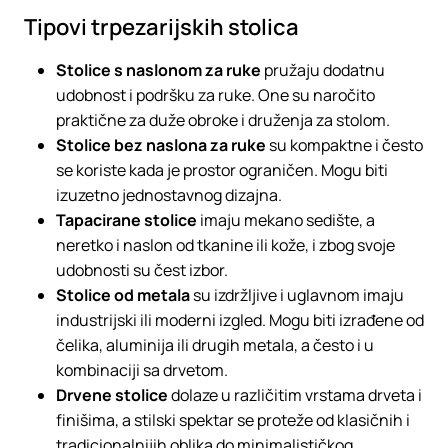
Tipovi trpezarijskih stolica
Stolice s naslonom za ruke
pružaju dodatnu
udobnost i podršku za ruke. One su naročito
praktične za duže obroke i druženja za stolom.
Stolice bez naslona za ruke
su kompaktne i često
se koriste kada je prostor ograničen. Mogu biti
izuzetno jednostavnog dizajna.
Tapacirane stolice
imaju mekano sedište, a
neretko i naslon od tkanine ili kože, i zbog svoje
udobnosti su čest izbor.
Stolice od metala
su izdržljive i uglavnom imaju
industrijski ili moderni izgled. Mogu biti izrađene od
čelika, aluminija ili drugih metala, a često i u
kombinaciji sa drvetom.
​​Drvene stolice
dolaze u različitim vrstama drveta i
finišima, a stilski spektar se proteže od klasičnih i
tradicionalnijih oblika do minimalističkog