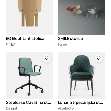
EO Elephtant stolica
SMILE stolice
NITEA
Furnix
Loading
Loading
S
teelcase Cavatina stolica
L
unaria trpezarijska stolica
Delight
Artefacto