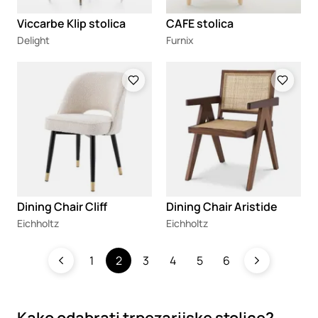
Viccarbe Klip stolica
CAFE stolica
Delight
Furnix
Loading
Loading
Dining Chair Cliff
Dining Chair Aristide
Eichholtz
Eichholtz
1
2
3
4
5
6