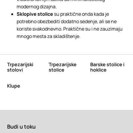
modernog dizajna.
Sklopive stolice
su praktične onda kada je
potrebno obezbediti dodatno sedenje, ali se ne
koriste svakodnevno. Praktične su i ne zauzimaju
mnogo mesta za skladištenje.
Trpezarijski
Trpezarijske
Barske stolice i
stolovi
stolice
hoklice
Klupe
Budi u toku