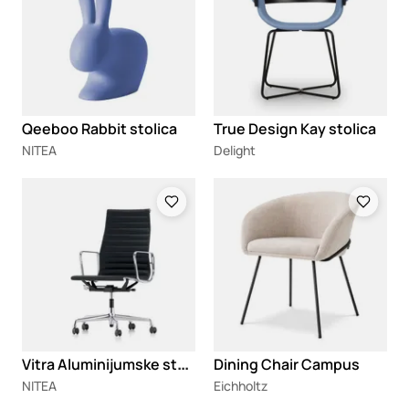
Qeeboo Rabbit stolica
True Design Kay stolica
NITEA
Delight
Loading
Loading
V
itra Aluminijumske stolice 117/118/119
Dining Chair Campus
NITEA
Eichholtz