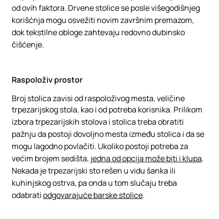
od ovih faktora. Drvene stolice se posle višegodišnjeg
korišćnja mogu osvežiti novim završnim premazom,
dok tekstilne obloge zahtevaju redovno dubinsko
čišćenje.
Raspoloživ prostor
Broj stolica zavisi od raspoloživog mesta, veličine
trpezarijskog stola, kao i od potreba korisnika. Prilikom
izbora trpezarijskih stolova i stolica treba obratiti
pažnju da postoji dovoljno mesta između stolica i da se
mogu lagodno povlačiti. Ukoliko postoji potreba za
većim brojem sedišta,
jedna od opcija može biti i klupa
.
Nekada je trpezarijski sto rešen u vidu šanka ili
kuhinjskog ostrva, pa onda u tom slučaju treba
odabrati
odgovarajuće barske stolice
.