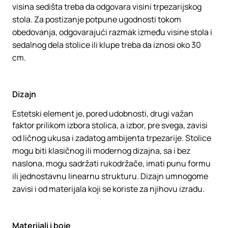
visina sedišta treba da odgovara visini trpezarijskog
stola. Za postizanje potpune ugodnosti tokom
obedovanja, odgovarajući razmak između visine stola i
sedalnog dela stolice ili klupe treba da iznosi oko 30
cm.
Dizajn
Estetski element je, pored udobnosti, drugi važan
faktor prilikom izbora stolica, a izbor, pre svega, zavisi
od ličnog ukusa i zadatog ambijenta trpezarije. Stolice
mogu biti klasičnog ili modernog dizajna, sa i bez
naslona, mogu sadržati rukodržače, imati punu formu
ili jednostavnu linearnu strukturu. Dizajn umnogome
zavisi i od materijala koji se koriste za njihovu izradu.
Materijali i boje