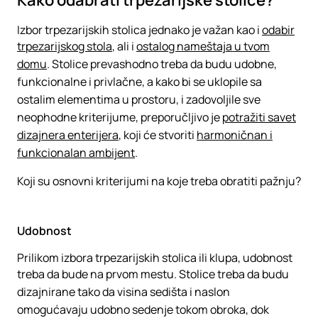
Kako odabrati trpezarijske stolice?
Izbor trpezarijskih stolica jednako je važan kao i
odabir
trpezarijskog stola
, ali i
ostalog nameštaja u tvom
domu
. Stolice prevashodno treba da budu udobne,
funkcionalne i privlačne, a kako bi se uklopile sa
ostalim elementima u prostoru, i zadovoljile sve
neophodne kriterijume, preporučljivo je
potražiti savet
dizajnera enterijera
, koji će stvoriti
harmoničnan i
funkcionalan ambijent
.
Koji su osnovni kriterijumi na koje treba obratiti pažnju?
Udobnost
Prilikom izbora trpezarijskih stolica ili klupa, udobnost
treba da bude na prvom mestu. Stolice treba da budu
dizajnirane tako da visina sedišta i naslon
omogućavaju udobno sedenje tokom obroka, dok