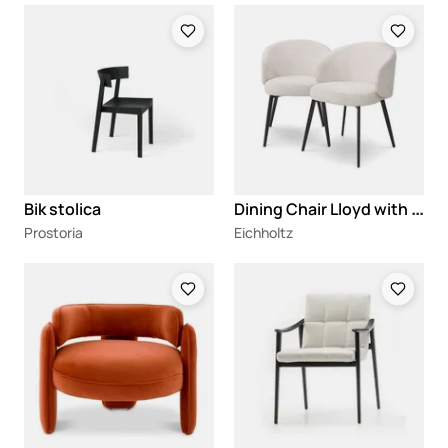
Loading
Loading
D
ining Chair Lloyd with arm set of 2
Bik stolica
Prostoria
Eichholtz
Loading
Loading