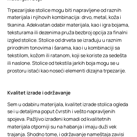
Trpezarijske stolice mogu biti napravljene od raznih
materijala i njihovih kombinacija: drvo, metal, koža i
tkanina. Adekvatan odabir materijala, kao i igra bojama,
teksturama ili dezenima pruža bezbroj opcija za finalni
izgled stolice. Stolice od drveta se izrađuju u raznim
prirodnim tonovima i šarama, kao i u kombinaciji sa
tekstilom, kožom ili ratanom, koji se koriste za sedešta
ili naslone. Stolice od tekstila jarkih boja mogu se u
prostoru istaći kao noseći elementi dizajna trpezarije.
Kvalitet izrade i održavanje
Sem u odabiru materijala, kvalitet izrade stolica ogleda
se i u detaljima poput čvrstih i vešto napravljenih
spojeva. Pažljivo izrađeni komadi od kvalitetnih
materijala otporniji su na habanja i imaju duži vek
trajanja. Shodno tome, i održavanje nameštaja zavisi