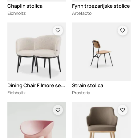
Chaplin stolica
Fynn trpezarijske stolice
Eichholtz
Artefacto
Loading
Loading
D
ining Chair Filmore set of 2
Strain stolica
Eichholtz
Prostoria
Loading
Loading