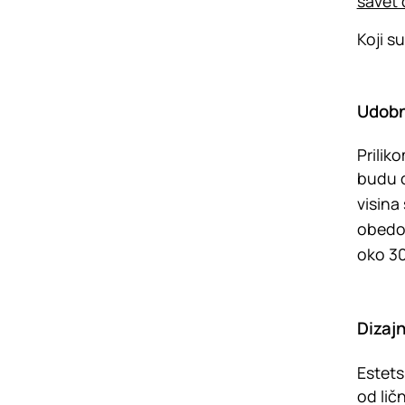
savet 
Koji s
Udob
Prilik
budu d
visina
obedov
oko 3
Dizaj
Estets
od lič