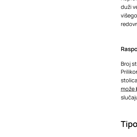
duži v
višego
redovn
Raspo
Broj s
Prilik
stolic
može b
slučaj
Tipo