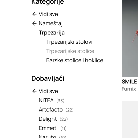
Kategorije
Vidi sve
Nameštaj
Trpezarija
Trpezarijski stolovi
Trpezarijske stolice
Barske stolice i hoklice
Dobavljači
SMILE 
Furnix
Vidi sve
NITEA
(33)
Loadin
Artefacto
(22)
Delight
(22)
Emmeti
(11)
Naruto
(10)