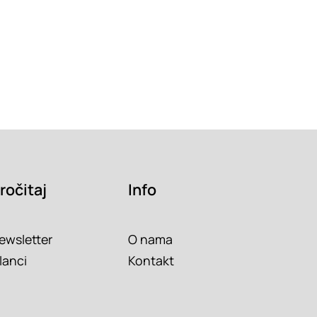
ročitaj
Info
ewsletter
O nama
lanci
Kontakt