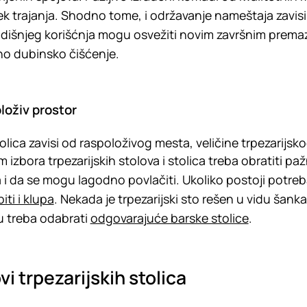
ek trajanja. Shodno tome, i održavanje nameštaja zavisi
dišnjeg korišćnja mogu osvežiti novim završnim prema
o dubinsko čišćenje.
loživ prostor
tolica zavisi od raspoloživog mesta, veličine trpezarijsko
om izbora trpezarijskih stolova i stolica treba obratiti 
a i da se mogu lagodno povlačiti. Ukoliko postoji potre
iti i klupa
. Nekada je trpezarijski sto rešen u vidu šank
u treba odabrati
odgovarajuće barske stolice
.
vi trpezarijskih stolica