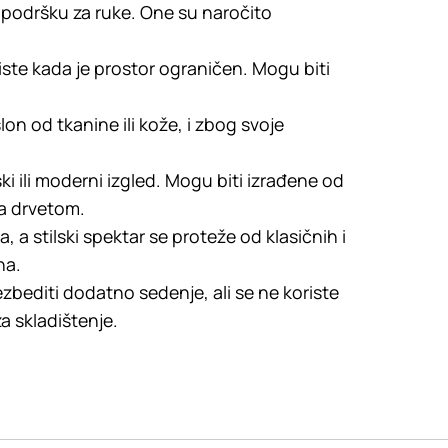
podršku za ruke. One su naročito
ste kada je prostor ograničen. Mogu biti
on od tkanine ili kože, i zbog svoje
ski ili moderni izgled. Mogu biti izrađene od
sa drvetom.
a, a stilski spektar se proteže od klasičnih i
na.
bediti dodatno sedenje, ali se ne koriste
 skladištenje.