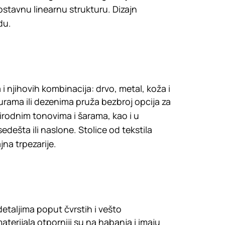
ostavnu linearnu strukturu. Dizajn
du.
 i njihovih kombinacija: drvo, metal, koža i
urama ili dezenima pruža bezbroj opcija za
prirodnim tonovima i šarama, kao i u
sedešta ili naslone. Stolice od tekstila
jna trpezarije.
detaljima poput čvrstih i vešto
aterijala otporniji su na habanja i imaju