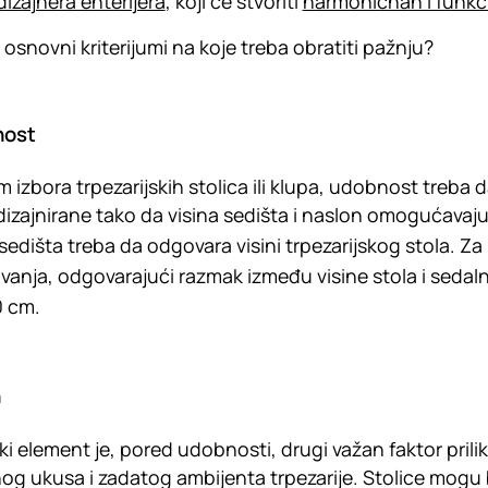
dizajnera enterijera
, koji će stvoriti
harmoničnan i funkc
u osnovni kriterijumi na koje treba obratiti pažnju?
nost
om izbora trpezarijskih stolica ili klupa, udobnost treb
izajnirane tako da visina sedišta i naslon omogućava
 sedišta treba da odgovara visini trpezarijskog stola.
anja, odgovarajući razmak između visine stola i sedalnog
0 cm.
n
ki element je, pored udobnosti, drugi važan faktor priliko
nog ukusa i zadatog ambijenta trpezarije. Stolice mogu b