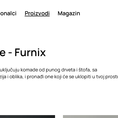
ionalci
Proizvodi
Magazin
e - Furnix
i uključuju komade od punog drveta i štofa, sa
ja i oblika, i pronađi one koji će se uklopiti u tvoj prosto
g
Loading