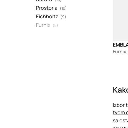
Prostoria
(10)
Eichholtz
(9)
Furnix
(5)
EMBLA 
Furnix
Kako
Izbor 
tvom 
sa ost