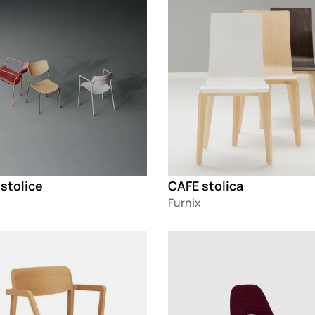
stolice
CAFE stolica
Furnix
g
Loading