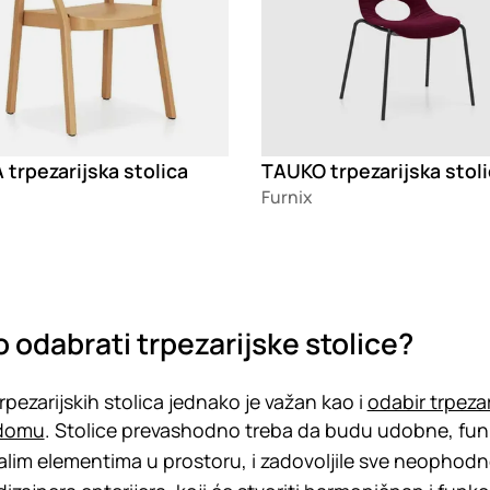
trpezarijska stolica
TAUKO trpezarijska stol
Furnix
 odabrati trpezarijske stolice?
trpezarijskih stolica jednako je važan kao i
odabir trpezar
domu
. Stolice prevashodno treba da budu udobne, funkc
alim elementima u prostoru, i zadovoljile sve neophodne