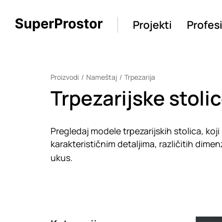
Projekti
Profes
Proizvodi
Nameštaj
Trpezarija
Trpezarijske stolic
Pregledaj modele trpezarijskih stolica, koj
karakterističnim detaljima, različitih dimenzi
ukus.
Loadin