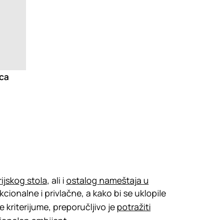
ica
ijskog stola
, ali i
ostalog nameštaja u
ionalne i privlačne, a kako bi se uklopile
 kriterijume, preporučljivo je
potražiti