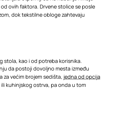
 od ovih faktora. Drvene stolice se posle
zom, dok tekstilne obloge zahtevaju
g stola, kao i od potreba korisnika.
pažnju da postoji dovoljno mesta između
ba za većim brojem sedišta,
jedna od opcija
a ili kuhinjskog ostrva, pa onda u tom