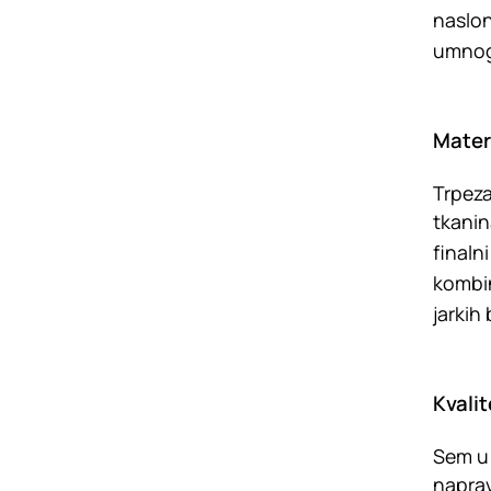
naslon
umnogo
Materi
Trpeza
tkanin
finaln
kombin
jarkih
Kvalit
Sem u 
naprav