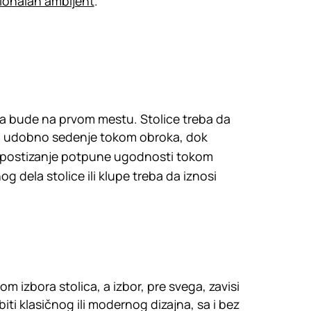
ionalan ambijent
.
a da bude na prvom mestu. Stolice treba da
ju udobno sedenje tokom obroka, dok
 Za postizanje potpune ugodnosti tokom
 dela stolice ili klupe treba da iznosi
m izbora stolica, a izbor, pre svega, zavisi
iti klasičnog ili modernog dizajna, sa i bez