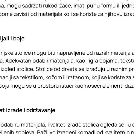
a, mogu sadržati rukodržače, imati punu formu ili jedn
me zavisi i od materijala koji se koriste za njihovu izra
jali i boje
rijske stolice mogu biti napravljene od raznih materijala
a. Adekvatan odabir materijala, kao i igra bojama, tekst
i izgled stolice. Stolice od drveta se izrađuju u raznim 
aciji sa tekstilom, kožom ili ratanom, koji se koriste za 
 boja mogu se u prostoru istaći kao noseći elementi diza
et izrade i održavanje
odabiru materijala, kvalitet izrade stolica ogleda se i u 
ljenih spojeva. Pažljivo izrađeni komadi od kvalitetnih m