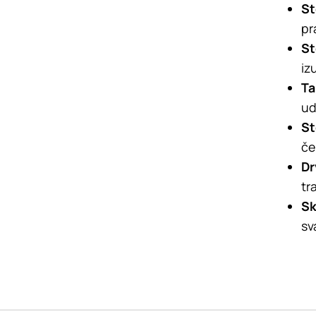
St
pr
St
iz
Ta
ud
St
če
​​
tr
Sk
sv