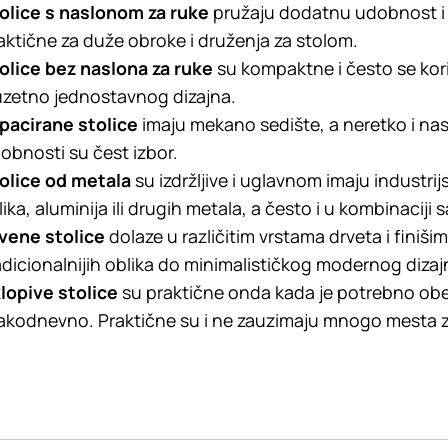
olice s naslonom za ruke
pružaju dodatnu udobnost i 
aktične za duže obroke i druženja za stolom.
olice bez naslona za ruke
su kompaktne i često se kori
uzetno jednostavnog dizajna.
pacirane stolice
imaju mekano sedište, a neretko i nasl
obnosti su čest izbor.
olice od metala
su izdržljive i uglavnom imaju industrij
lika, aluminija ili drugih metala, a često i u kombinaciji 
Drvene stolice
dolaze u različitim vrstama drveta i finišim
adicionalnijih oblika do minimalističkog modernog dizaj
lopive stolice
su praktične onda kada je potrebno obez
akodnevno. Praktične su i ne zauzimaju mnogo mesta za