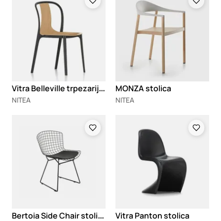
V
itra Belleville trpezarijska stolica
MONZA stolica
NITEA
NITEA
Loading
Loading
B
ertoia Side Chair stolica
Vitra Panton stolica