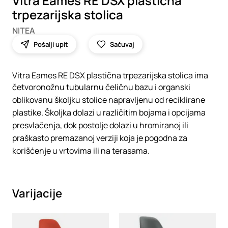
Vitra Eames RE DSX plastična
trpezarijska stolica
NITEA
Pošalji upit
Sačuvaj
Vitra Eames RE DSX plastična trpezarijska stolica ima
četvoronožnu tubularnu čeličnu bazu i organski
oblikovanu školjku stolice napravljenu od reciklirane
plastike. Školjka dolazi u različitim bojama i opcijama
presvlačenja, dok postolje dolazi u hromiranoj ili
praškasto premazanoj verziji koja je pogodna za
korišćenje u vrtovima ili na terasama.
Varijacije
Loading
Loading