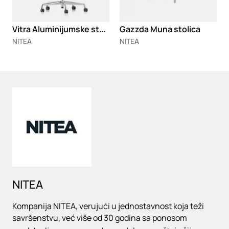
V
itra Aluminijumske stolice 117/118/119
Gazzda Muna stolica
NITEA
NITEA
Loading
NITEA
Kompanija NITEA, verujući u jednostavnost koja teži
savršenstvu, već više od 30 godina sa ponosom