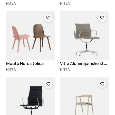
NITEA
NITEA
Loading
Loading
V
itra Aluminijumske stolice 101/103/104
Muuto Nerd stolica
NITEA
NITEA
Loading
Loading