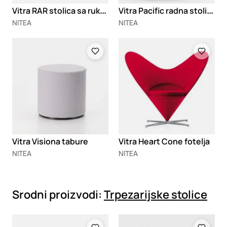
V
itra RAR stolica sa rukonaslonima
V
itra Pacific radna stolica
NITEA
NITEA
Loading
Loading
Vitra Visiona tabure
Vitra Heart Cone fotelja
NITEA
NITEA
Srodni proizvodi:
Trpezarijske stolice
Loading
Loading