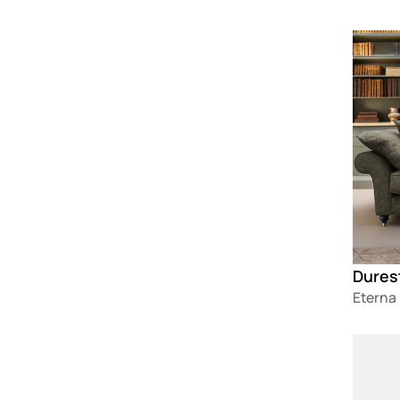
Loadin
Durest
Eterna 
Loadin