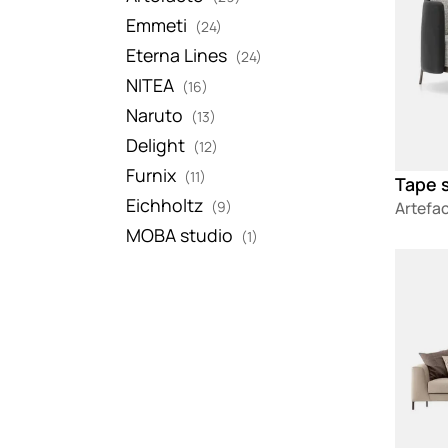
Emmeti
(24)
Eterna Lines
(24)
NITEA
(16)
Naruto
(13)
Delight
(12)
Furnix
(11)
Tape s
Eichholtz
(9)
Artefa
MOBA studio
(1)
Loadin