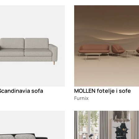
g
Loading
Scandinavia sofa
MOLLEN fotelje i sofe
Furnix
g
Loading