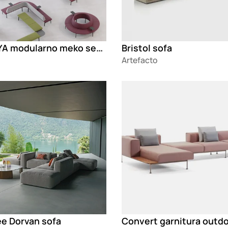
GENAYA modularno meko sedenje
Bristol sofa
Artefacto
g
Loading
ee Dorvan sofa
Convert garnitura outd