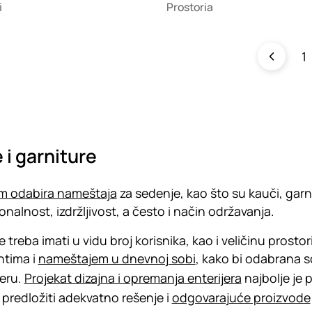
i
Prostoria
1
 i garniture
om odabira nameštaja
za sedenje, kao što su kauči, garn
onalnost, izdržljivost, a često i način održavanja.
 treba imati u vidu broj korisnika, kao i veličinu prostor
ntima i
nameštajem u dnevnoj sobi
, kako bi odabrana s
jeru.
Projekat dizajna i opremanja enterijera
najbolje je 
e predložiti adekvatno rešenje i
odgovarajuće proizvode