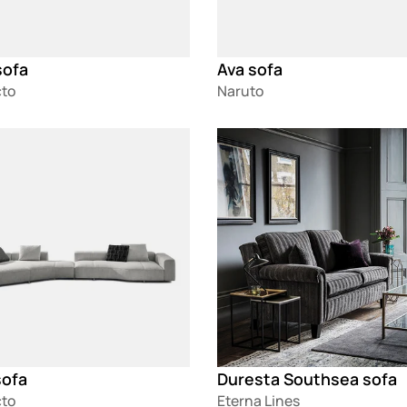
sofa
Ava sofa
cto
Naruto
g
Loading
sofa
Duresta Southsea sofa
cto
Eterna Lines