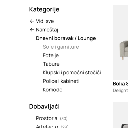
Kategorije
Loadin
Vidi sve
Nameštaj
Dnevni boravak / Lounge
Sofe i garniture
Fotelje
Taburei
Klupski i pomoćni stočići
Police i kabineti
Bolia 
Komode
Delight
Dobavljači
Loadin
Prostoria
(30)
Artefacto
(29)