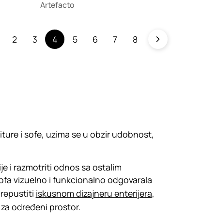
Artefacto
2
3
4
5
6
7
8
iture i sofe, uzima se u obzir udobnost,
ije i razmotriti odnos sa ostalim
ofa vizuelno i funkcionalno odgovarala
prepustiti
iskusnom dizajneru enterijera
,
za određeni prostor.