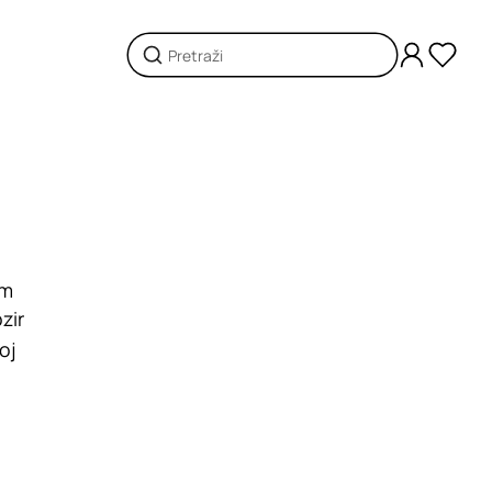
om
zir
oj