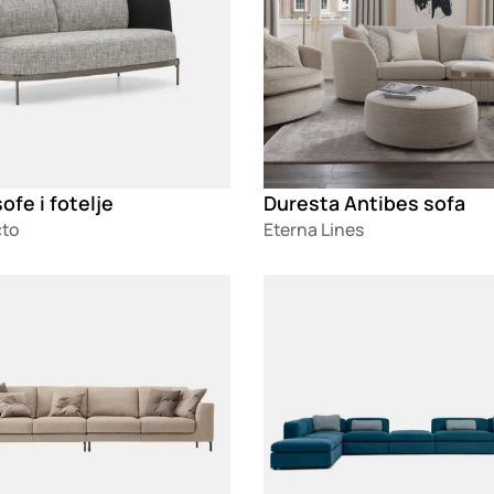
ofe i fotelje
Duresta Antibes sofa
cto
Eterna Lines
g
Loading