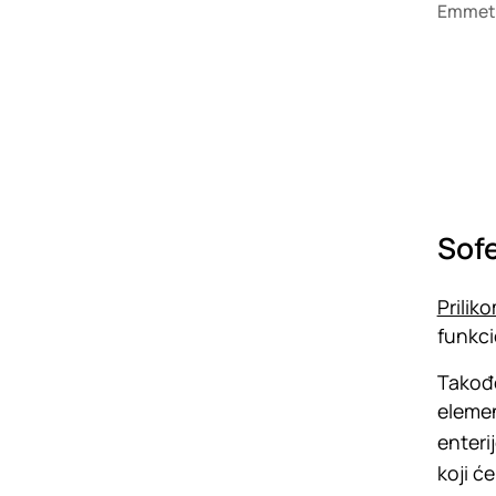
Emmet
Sofe
Prilik
funkci
Takođe
eleme
enteri
koji ć