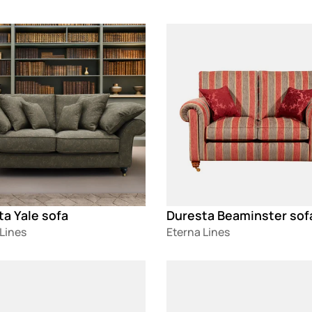
g
Loading
a Yale sofa
Duresta Beaminster sof
Lines
Eterna Lines
g
Loading