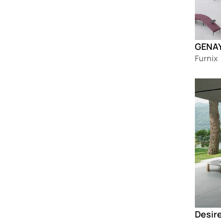
Furnix
Loadin
Desir