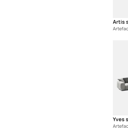
Artis 
Artefa
Loadin
Yves 
Artefa