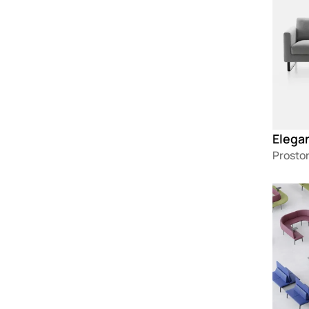
Elega
Prostor
Loadin