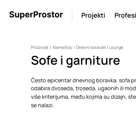
Projekti
Profes
Proizvodi
Nameštaj
Dnevni boravak / Lounge
Sofe i garniture
Često epicentar dnevnog boravka, sofa pre
odabira dvoseda, troseda, ugaonih ili modul
više kriterijuma, među kojima su dizajn, s
se nalazi.