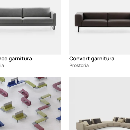
nce garnitura
Convert garnitura
ia
Prostoria
g
Loading