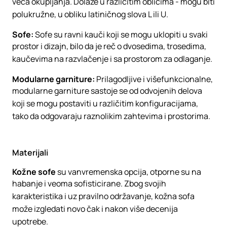
veća okupljanja. Dolaze u različitim oblicima - mogu biti
polukružne, u obliku latiničnog slova L ili U.
Sofe:
Sofe su ravni kauči koji se mogu uklopiti u svaki
prostor i dizajn, bilo da je reč o dvosedima, trosedima,
kaučevima na razvlačenje i sa prostorom za odlaganje.
Modularne garniture:
Prilagodljive i višefunkcionalne,
modularne garniture sastoje se od odvojenih delova
koji se mogu postaviti u različitim konfiguracijama,
tako da odgovaraju raznolikim zahtevima i prostorima.
Materijali
Kožne sofe
su vanvremenska opcija, otporne su na
habanje i veoma sofisticirane. Zbog svojih
karakteristika i uz pravilno održavanje, kožna sofa
može izgledati novo čak i nakon više decenija
upotrebe.