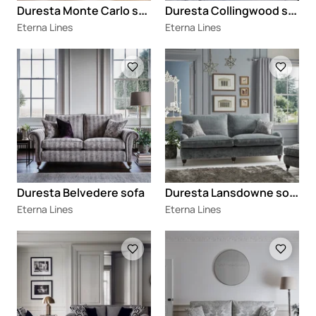
D
uresta Monte Carlo sofa
D
uresta Collingwood sofa
Eterna Lines
Eterna Lines
Loading
Loading
D
uresta Lansdowne sofa
Duresta Belvedere sofa
Eterna Lines
Eterna Lines
Loading
Loading