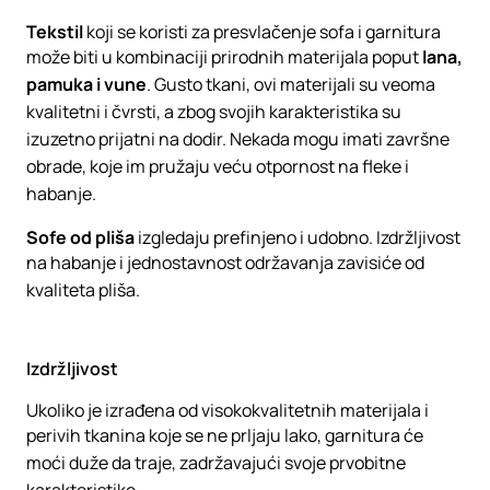
Tekstil
koji se koristi za presvlačenje sofa i garnitura
može biti u kombinaciji prirodnih materijala poput
lana,
pamuka i vune
. Gusto tkani, ovi materijali su veoma
kvalitetni i čvrsti, a zbog svojih karakteristika su
izuzetno prijatni na dodir. Nekada mogu imati završne
obrade, koje im pružaju veću otpornost na fleke i
habanje.
Sofe od pliša
izgledaju prefinjeno i udobno. Izdržljivost
na habanje i jednostavnost održavanja zavisiće od
kvaliteta pliša.
Izdržljivost
Ukoliko je izrađena od visokokvalitetnih materijala i
perivih tkanina koje se ne prljaju lako, garnitura će
moći duže da traje, zadržavajući svoje prvobitne