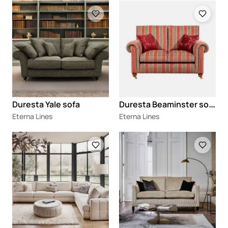
Loading
Loading
D
uresta Beaminster sofa
Duresta Yale sofa
Eterna Lines
Eterna Lines
Loading
Loading