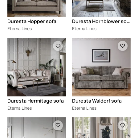
D
uresta Hornblower sofa
Duresta Hopper sofa
Eterna Lines
Eterna Lines
Loading
Loading
Duresta Hermitage sofa
Duresta Waldorf sofa
Eterna Lines
Eterna Lines
Loading
Loading