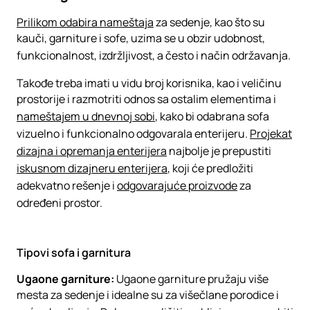
Prilikom odabira nameštaja
za sedenje, kao što su
kauči, garniture i sofe, uzima se u obzir udobnost,
funkcionalnost, izdržljivost, a često i način održavanja.
Takođe treba imati u vidu broj korisnika, kao i veličinu
prostorije i razmotriti odnos sa ostalim elementima i
nameštajem u dnevnoj sobi
, kako bi odabrana sofa
vizuelno i funkcionalno odgovarala enterijeru.
Projekat
dizajna i opremanja enterijera
najbolje je prepustiti
iskusnom dizajneru enterijera
, koji će predložiti
adekvatno rešenje i
odgovarajuće proizvode
za
određeni prostor.
Tipovi sofa i garnitura
Ugaone garniture:
Ugaone garniture pružaju više
mesta za sedenje i idealne su za višečlane porodice i