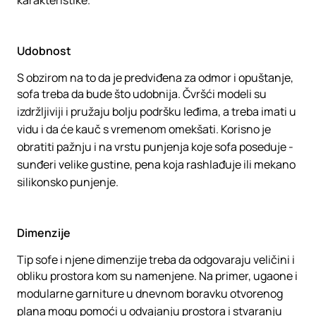
karakteristike.
Udobnost
S obzirom na to da je predviđena za odmor i opuštanje,
sofa treba da bude što udobnija. Čvršći modeli su
izdržljiviji i pružaju bolju podršku leđima, a treba imati u
vidu i da će kauč s vremenom omekšati. Korisno je
obratiti pažnju i na vrstu punjenja koje sofa poseduje -
sunđeri velike gustine, pena koja rashlađuje ili mekano
silikonsko punjenje.
Dimenzije
Tip sofe i njene dimenzije treba da odgovaraju veličini i
obliku prostora kom su namenjene. Na primer, ugaone i
modularne garniture u dnevnom boravku otvorenog
plana mogu pomoći u odvajanju prostora i stvaranju