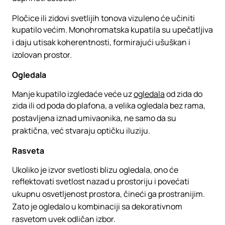
Pločice ili zidovi svetlijih tonova vizuleno će učiniti
kupatilo većim. Monohromatska kupatila su upečatljiva
i daju utisak koherentnosti, formirajući ušuškan i
izolovan prostor.
Ogledala
Manje kupatilo izgledaće veće uz
ogledala
od zida do
zida ili od poda do plafona, a velika ogledala bez rama,
postavljena iznad umivaonika, ne samo da su
praktična, već stvaraju optičku iluziju.
Rasveta
Ukoliko je izvor svetlosti blizu ogledala, ono će
reflektovati svetlost nazad u prostoriju i povećati
ukupnu osvetljenost prostora, čineći ga prostranijim.
Zato je ogledalo u kombinaciji sa dekorativnom
rasvetom uvek odličan izbor.