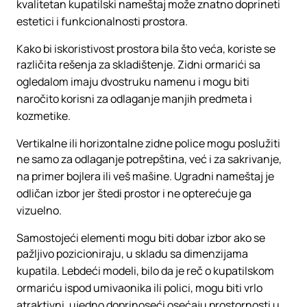
kvalitetan kupatilski nameštaj može znatno doprineti
estetici i funkcionalnosti prostora.
Kako bi iskoristivost prostora bila što veća, koriste se
različita rešenja za skladištenje. Zidni ormarići sa
ogledalom imaju dvostruku namenu i mogu biti
naročito korisni za odlaganje manjih predmeta i
kozmetike.
Vertikalne ili horizontalne zidne police mogu poslužiti
ne samo za odlaganje potrepština, već i za sakrivanje,
na primer bojlera ili veš mašine. Ugradni nameštaj je
odličan izbor jer štedi prostor i ne opterećuje ga
vizuelno.
Samostojeći elementi mogu biti dobar izbor ako se
pažljivo pozicioniraju, u skladu sa dimenzijama
kupatila. Lebdeći modeli, bilo da je reč o kupatilskom
ormariću ispod umivaonika ili polici, mogu biti vrlo
atraktivni, ujedno doprinoseći osećaju prostornosti u