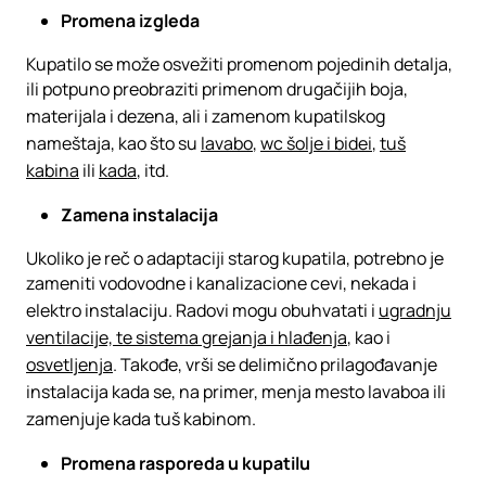
Promena izgleda
Kupatilo se može osvežiti promenom pojedinih detalja,
ili potpuno preobraziti primenom drugačijih boja,
materijala i dezena, ali i zamenom kupatilskog
nameštaja, kao što su
lavabo
,
wc šolje i bidei
,
tuš
kabina
ili
kada
, itd.
Zamena instalacija
Ukoliko je reč o adaptaciji starog kupatila, potrebno je
zameniti vodovodne i kanalizacione cevi, nekada i
elektro instalaciju. Radovi mogu obuhvatati i
ugradnju
ventilacije, te sistema grejanja i hlađenja
, kao i
osvetljenja
. Takođe, vrši se delimično prilagođavanje
instalacija kada se, na primer, menja mesto lavaboa ili
zamenjuje kada tuš kabinom.
Promena rasporeda u kupatilu