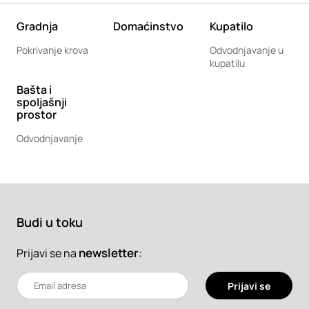
Gradnja
Domaćinstvo
Kupatilo
Pokrivanje krova
Odvodnjavanje u
kupatilu
Bašta i
spoljašnji
prostor
Odvodnjavanje
Budi u toku
newsletter
:
Prijavi se na
Prijavi se