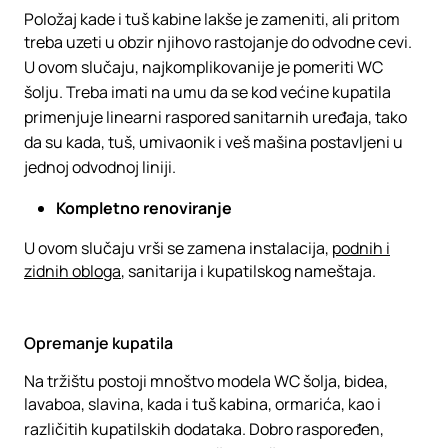
Položaj kade i tuš kabine lakše je zameniti, ali pritom
treba uzeti u obzir njihovo rastojanje do odvodne cevi.
U ovom slučaju, najkomplikovanije je pomeriti WC
šolju. Treba imati na umu da se kod većine kupatila
primenjuje linearni raspored sanitarnih uređaja, tako
da su kada, tuš, umivaonik i veš mašina postavljeni u
jednoj odvodnoj liniji.
Kompletno renoviranje
U ovom slučaju vrši se zamena instalacija,
podnih i
zidnih obloga
, sanitarija i kupatilskog nameštaja.
Opremanje kupatila
Na tržištu postoji mnoštvo modela WC šolja, bidea,
lavaboa, slavina, kada i tuš kabina, ormarića, kao i
različitih kupatilskih dodataka. Dobro raspoređen,