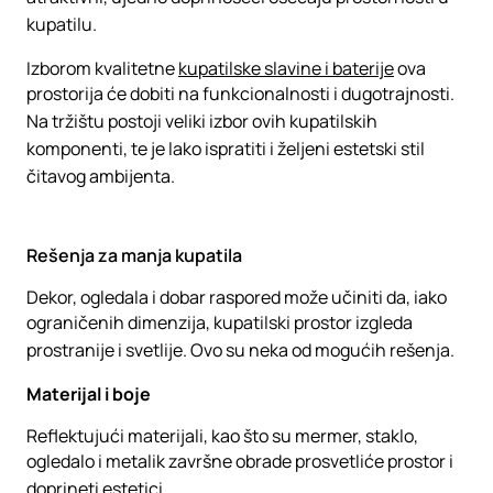
kupatilu.
Izborom kvalitetne
kupatilske slavine i baterije
ova
prostorija će dobiti na funkcionalnosti i dugotrajnosti.
Na tržištu postoji veliki izbor ovih kupatilskih
komponenti, te je lako ispratiti i željeni estetski stil
čitavog ambijenta.
Rešenja za manja kupatila
Dekor, ogledala i dobar raspored može učiniti da, iako
ograničenih dimenzija, kupatilski prostor izgleda
prostranije i svetlije. Ovo su neka od mogućih rešenja.
Materijal i boje
Reflektujući materijali, kao što su mermer, staklo,
ogledalo i metalik završne obrade prosvetliće prostor i
doprineti estetici.