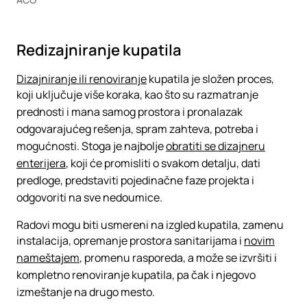
Redizajniranje kupatila
Dizajniranje ili renoviranje
kupatila je složen proces,
koji uključuje više koraka, kao što su razmatranje
prednosti i mana samog prostora i pronalazak
odgovarajućeg rešenja, spram zahteva, potreba i
mogućnosti. Stoga je najbolje
obratiti se dizajneru
enterijera
, koji će promisliti o svakom detalju, dati
predloge, predstaviti pojedinačne faze projekta i
odgovoriti na sve nedoumice.
Radovi mogu biti usmereni na izgled kupatila, zamenu
instalacija, opremanje prostora sanitarijama i
novim
nameštajem
, promenu rasporeda, a može se izvršiti i
kompletno renoviranje kupatila, pa čak i njegovo
izmeštanje na drugo mesto.