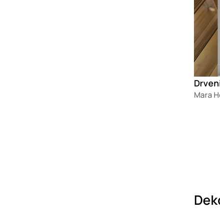
Drveni
Mara 
Deko