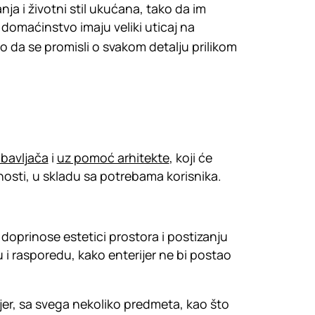
nja i životni stil ukućana, tako da im
domaćinstvo imaju veliki uticaj na
no da se promisli o svakom detalju prilikom
bavljača
i
uz pomoć arhitekte
, koji će
alnosti, u skladu sa potrebama korisnika.
e doprinose estetici prostora i postizanju
 i rasporedu, kako enterijer ne bi postao
ijer, sa svega nekoliko predmeta, kao što