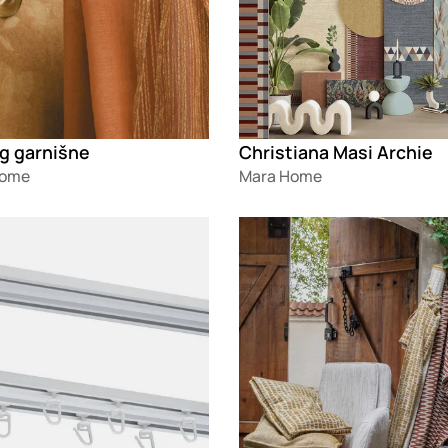
g garnišne
Christiana Masi Archie
Home
Mara Home
g
Loading