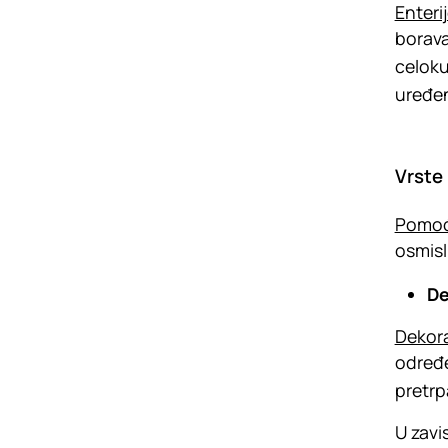
Enteri
borava
celoku
uređen
Vrste
Pomoću
osmisl
De
Dekora
određe
pretrp
U zavi