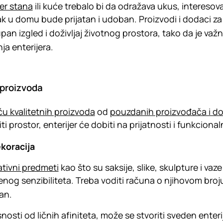
jer stana
ili kuće trebalo bi da odražava ukus, interesova
k u domu bude prijatan i udoban. Proizvodi i dodaci za 
pan izgled i doživljaj životnog prostora, tako da je važ
ja enterijera.
 proizvoda
 kvalitetnih proizvoda
od
pouzdanih proizvođača i do
iti prostor, enterijer će dobiti na prijatnosti i funkcion
koracija
tivni predmeti
kao što su saksije, slike, skulpture i vaz
nog senzibiliteta. Treba voditi računa o njihovom broju
an.
snosti od ličnih afiniteta, može se stvoriti sveden enter