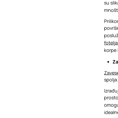
su sli
mnoštv
Prilik
površi
posluž
fotelj
korpe 
Za
Zavese
spolja
Izrađu
prosto
omoguć
idealn