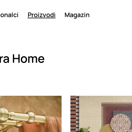
ionalci
Proizvodi
Magazin
ara Home
g
Loading