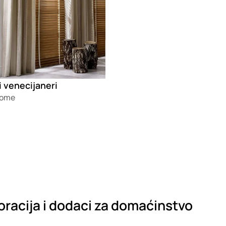
 venecijaneri
Home
racija i dodaci za domaćinstvo