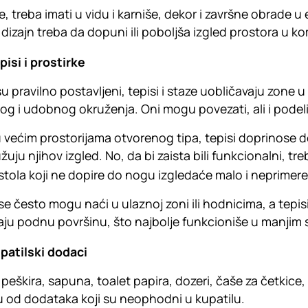
, treba imati u vidu i karniše, dekor i završne obrade u e
 dizajn treba da dopuni ili poboljša izgled prostora u k
pisi i prostirke
u pravilno postavljeni, tepisi i staze uobličavaju zone
nog i udobnog okruženja. Oni mogu povezati, ali i podeli
 većim prostorijama otvorenog tipa, tepisi doprinose def
žuju njihov izgled. No, da bi zaista bili funkcionalni, tre
stola koji ne dopire do nogu izgledaće malo i neprimer
se često mogu naći u ulaznoj zoni ili hodnicima, a tep
aju podnu površinu, što najbolje funkcioniše u manji
patilski dodaci
peškira, sapuna, toalet papira, dozeri, čaše za četkice, v
u od dodataka koji su neophodni u kupatilu.