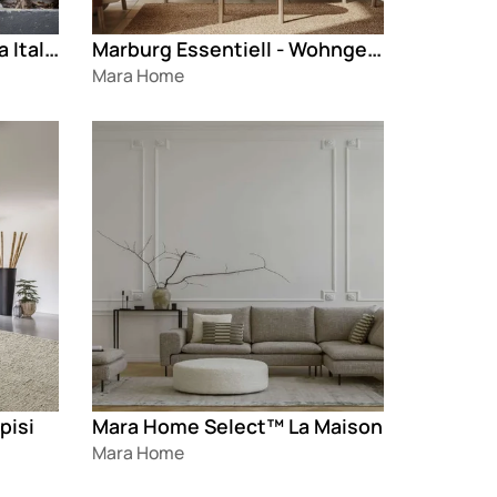
Mara Home Select™ Aura Italia
Marburg Essentiell - Wohngesund
Mara Home
Loading
pisi
Mara Home Select™ La Maison
Mara Home