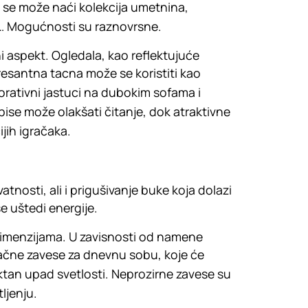
u se može naći kolekcija umetnina,
a… Mogućnosti su raznovrsne.
ni aspekt. Ogledala, kao reflektujuće
eresantna tacna može se koristiti kao
korativni jastuci na dubokim sofama i
se može olakšati čitanje, dok atraktivne
ijih igračaka.
vatnosti, ali i prigušivanje buke koja dolazi
e uštedi energije.
i dimenzijama. U zavisnosti od namene
zračne zavese za dnevnu sobu, koje će
ktan upad svetlosti. Neprozirne zavese su
ljenju.