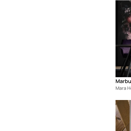
Loadin
Mara 
Loadin