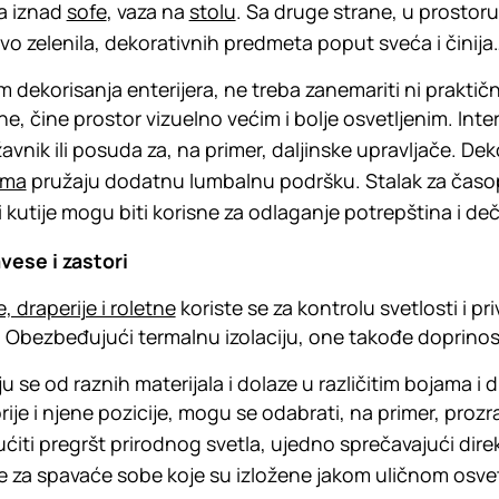
ka iznad
sofe
, vaza na
stolu
. Sa druge strane, u prostor
o zelenila, dekorativnih predmeta poput sveća i činij
om dekorisanja enterijera, ne treba zanemariti ni praktič
ne, čine prostor vizuelno većim i bolje osvetljenim. Int
avnik ili posuda za, na primer, daljinske upravljače. De
ama
pružaju dodatnu lumbalnu podršku. Stalak za časopi
i kutije mogu biti korisne za odlaganje potrepština i deč
vese i zastori
, draperije i roletne
koriste se za kontrolu svetlosti i pri
. Obezbeđujući termalnu izolaciju, one takođe doprinos
ju se od raznih materijala i dolaze u različitim bojama 
rije i njene pozicije, mogu se odabrati, na primer, pro
iti pregršt prirodnog svetla, ujedno sprečavajući dire
e za spavaće sobe koje su izložene jakom uličnom osvet