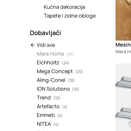
Kućna dekoracija
Tapete i zidne obloge
Dobavljači
Mesin
Vidi sve
Mara 
Mara Home
(85)
Eichholtz
(24)
Loadin
Mega Concept
(20)
Aling-Conel
(18)
ION Solutions
(10)
Trend
(10)
Artefacto
(4)
Emmeti
(4)
NITEA
(4)