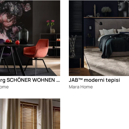
g
Loading
Marburg SCHÖNER WOHNEN New Delight
JAB™ moderni tepisi
Home
Mara Home
g