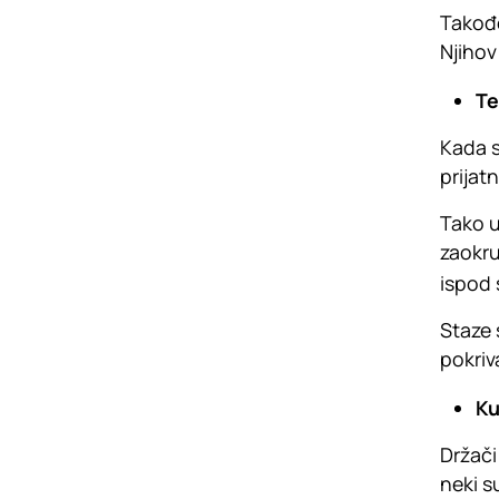
Takođe
Njihov
Te
Kada s
prijat
Tako u
zaokru
ispod 
Staze 
pokriv
Ku
Držači 
neki s