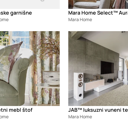
nske garnišne
Home
Mara Home
g
Loading
tni mebl štof
JAB™ luksuzni vuneni te
Home
Mara Home