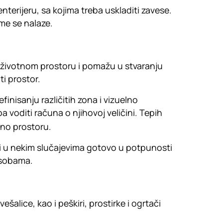
nterijeru, sa kojima treba uskladiti zavese.
ome se nalaze.
 u životnom prostoru i pomažu u stvaranju
ti prostor.
inisanju različitih zona i vizuelno
ba voditi računa o njihovoj veličini. Tepih
eno prostoru.
isi u nekim slučajevima gotovo u potpunosti
m sobama.
ešalice, kao i peškiri, prostirke i ogrtači