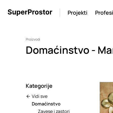
Projekti
Profes
Proizvodi
Domaćinstvo - M
Kategorije
Loadin
Vidi sve
Domaćinstvo
Zavese i zastori