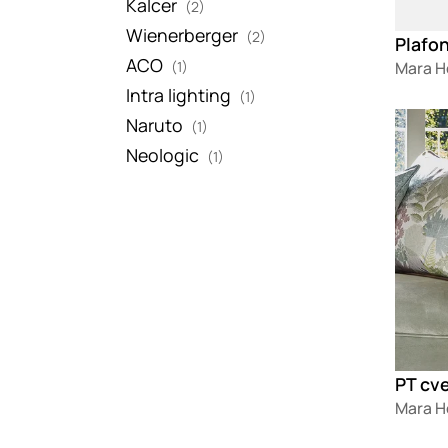
Kalcer
(2)
Wienerberger
(2)
Plafo
ACO
(1)
Mara 
Intra lighting
(1)
Loadin
Naruto
(1)
Neologic
(1)
PT cve
Mara 