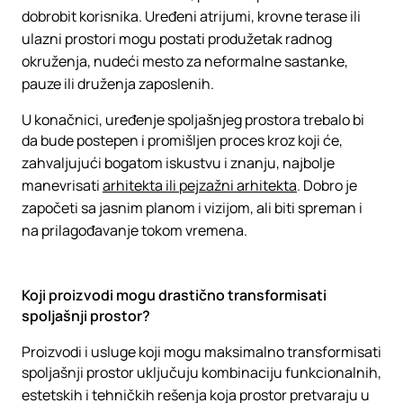
dobrobit korisnika. Uređeni atrijumi, krovne terase ili
ulazni prostori mogu postati produžetak radnog
okruženja, nudeći mesto za neformalne sastanke,
pauze ili druženja zaposlenih.
U konačnici, uređenje spoljašnjeg prostora trebalo bi
da bude postepen i promišljen proces kroz koji će,
zahvaljujući bogatom iskustvu i znanju, najbolje
manevrisati
arhitekta ili pejzažni arhitekta
. Dobro je
započeti sa jasnim planom i vizijom, ali biti spreman i
na prilagođavanje tokom vremena.
Koji proizvodi mogu drastično transformisati
spoljašnji prostor?
Proizvodi i usluge koji mogu maksimalno transformisati
spoljašnji prostor uključuju kombinaciju funkcionalnih,
estetskih i tehničkih rešenja koja prostor pretvaraju u