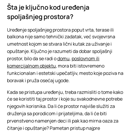
Šta je ključno kod uređenja
spoljašnjeg prostora?
Uređenje spoljašnjeg prostora poput vrta, terase ili
balkona nije samo tehnički zadatak, već svojevrsna
umetnost kojom se stvara lični kutak za uživanje i
opuštanje. Ključno je razumeti da dobar spoljašnji
prostor, bilo da se radi o
domu
,
poslovnom ili
komercijalnom objektu
, mora biti istovremeno
funkcionalan i estetski upečatljiv, mesto koje poziva na
boravak i pruža osećaj ugode.
Kada se pristupa uređenju, treba razmisliti o tome kako
će se koristiti taj prostor i koje su svakodnevne potrebe
njegovih korisnika. Da li će prostor najviše služiti za
druženja sa porodicom i prijateljima, da li će biti
prvenstveno namenjen deci ili pak kao mirna oaza za
čitanje i opuštanje? Pametan pristup najpre