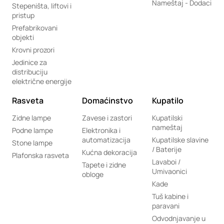
Nameštaj - Dodaci
Stepeništa, liftovi i
pristup
Prefabrikovani
objekti
Krovni prozori
Jedinice za
distribuciju
električne energije
Rasveta
Domaćinstvo
Kupatilo
Zidne lampe
Zavese i zastori
Kupatilski
nameštaj
Podne lampe
Elektronika i
automatizacija
Kupatilske slavine
Stone lampe
/ Baterije
Kućna dekoracija
Plafonska rasveta
Lavaboi /
Tapete i zidne
Umivaonici
obloge
Kade
Tuš kabine i
paravani
Odvodnjavanje u