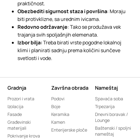
praktičnost.
Obezbediti sigurnost staza i površina
: Moraju
biti protivklizne, sa urednim ivicama.
Redovno održavanje
: Tako se produžava vek
trajanja svih spoljašnjih elemenata.
Izbor bilja:
Treba birati vrste pogodne lokalnoj
klimi i planirati sadnju prema količini sunčeve
svetlosti i vode.
Gradnja
Završna obrada
Nameštaj
Prozori i vrata
Podovi
Spavaća soba
Izolacija
Boje
Trpezarija
Fasade
Keramika
Dnevni boravak /
Lounge
Građevinski
Kamen
materijali
Baštenski / spoljni
Enterijerske ploče
nameštaj
Pokrivanje krova