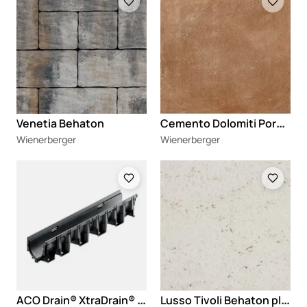
C
emento Dolomiti Porcelanske ploče
Venetia Behaton
Wienerberger
Wienerberger
Loading
Loading
A
CO Drain® XtraDrain® kanali za odvodnjavanje
L
usso Tivoli Behaton ploče