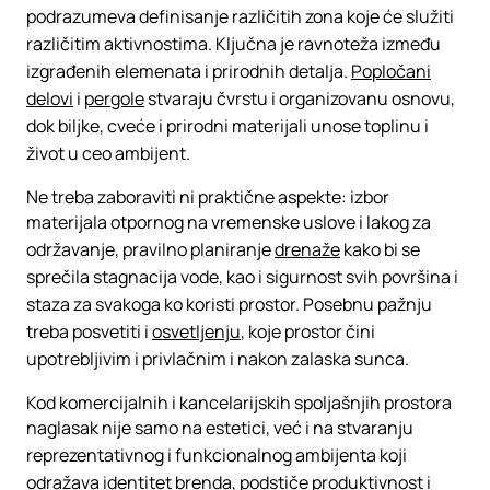
podrazumeva definisanje različitih zona koje će služiti
različitim aktivnostima. Ključna je ravnoteža između
izgrađenih elemenata i prirodnih detalja.
Popločani
delovi
i
pergole
stvaraju čvrstu i organizovanu osnovu,
dok biljke, cveće i prirodni materijali unose toplinu i
život u ceo ambijent.
Ne treba zaboraviti ni praktične aspekte: izbor
materijala otpornog na vremenske uslove i lakog za
održavanje, pravilno planiranje
drenaže
kako bi se
sprečila stagnacija vode, kao i sigurnost svih površina i
staza za svakoga ko koristi prostor. Posebnu pažnju
treba posvetiti i
osvetljenju
, koje prostor čini
upotrebljivim i privlačnim i nakon zalaska sunca.
Kod komercijalnih i kancelarijskih spoljašnjih prostora
naglasak nije samo na estetici, već i na stvaranju
reprezentativnog i funkcionalnog ambijenta koji
odražava identitet brenda, podstiče produktivnost i