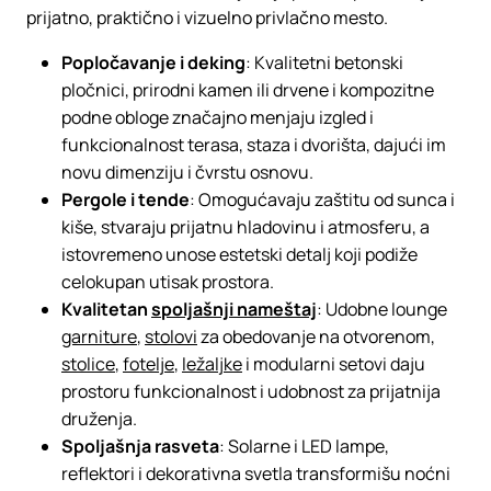
prijatno, praktično i vizuelno privlačno mesto.
Popločavanje i deking
: Kvalitetni betonski
pločnici, prirodni kamen ili drvene i kompozitne
podne obloge značajno menjaju izgled i
funkcionalnost terasa, staza i dvorišta, dajući im
novu dimenziju i čvrstu osnovu.
Pergole i tende
: Omogućavaju zaštitu od sunca i
kiše, stvaraju prijatnu hladovinu i atmosferu, a
istovremeno unose estetski detalj koji podiže
celokupan utisak prostora.
Kvalitetan
spoljašnji nameštaj
: Udobne lounge
garniture
,
stolovi
za obedovanje na otvorenom,
stolice
,
fotelje
,
ležaljke
i modularni setovi daju
prostoru funkcionalnost i udobnost za prijatnija
druženja.
Spoljašnja rasveta
: Solarne i LED lampe,
reflektori i dekorativna svetla transformišu noćni