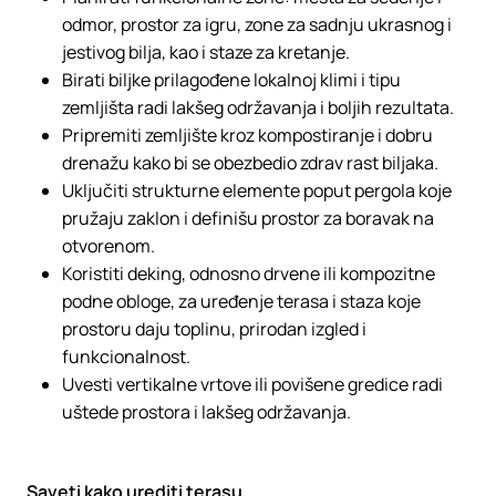
odmor, prostor za igru, zone za sadnju ukrasnog i
jestivog bilja, kao i staze za kretanje.
Birati biljke prilagođene lokalnoj klimi i tipu
zemljišta radi lakšeg održavanja i boljih rezultata.
Pripremiti zemljište kroz kompostiranje i dobru
drenažu kako bi se obezbedio zdrav rast biljaka.
Uključiti strukturne elemente poput pergola koje
pružaju zaklon i definišu prostor za boravak na
otvorenom.
Koristiti deking, odnosno drvene ili kompozitne
podne obloge, za uređenje terasa i staza koje
prostoru daju toplinu, prirodan izgled i
funkcionalnost.
Uvesti vertikalne vrtove ili povišene gredice radi
uštede prostora i lakšeg održavanja.
Saveti kako urediti terasu