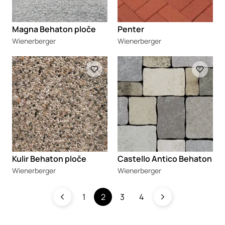
Magna Behaton ploče
Penter
Wienerberger
Wienerberger
Loading
Loading
Kulir Behaton ploče
Castello Antico Behaton
Wienerberger
Wienerberger
1
2
3
4