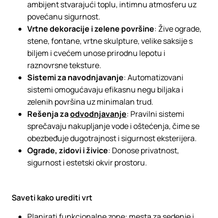
ambijent stvarajući toplu, intimnu atmosferu uz
povećanu sigurnost.
Vrtne dekoracije i zelene površine
: Žive ograde,
stene, fontane, vrtne skulpture, velike saksije s
biljem i cvećem unose prirodnu lepotu i
raznovrsne teksture.
Sistemi za navodnjavanje
: Automatizovani
sistemi omogućavaju efikasnu negu biljaka i
zelenih površina uz minimalan trud.
Rešenja za
odvodnjavanje
: Pravilni sistemi
sprečavaju nakupljanje vode i oštećenja, čime se
obezbeđuje dugotrajnost i sigurnost eksterijera.
Ograde, zidovi i živice
: Donose privatnost,
sigurnost i estetski okvir prostoru.
Saveti kako urediti vrt
Planirati funkcionalne zone: mesta za sedenje i