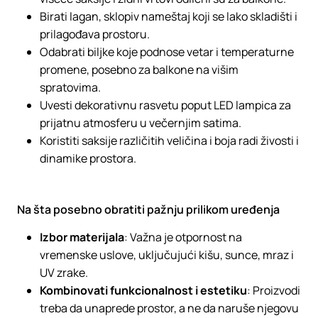
Birati lagan, sklopiv nameštaj koji se lako skladišti i
prilagođava prostoru.
Odabrati biljke koje podnose vetar i temperaturne
promene, posebno za balkone na višim
spratovima.
Uvesti dekorativnu rasvetu poput LED lampica za
prijatnu atmosferu u večernjim satima.
Koristiti saksije različitih veličina i boja radi živosti i
dinamike prostora.
Na šta posebno obratiti pažnju prilikom uređenja
Izbor materijala
: Važna je otpornost na
vremenske uslove, uključujući kišu, sunce, mraz i
UV zrake.
Kombinovati funkcionalnost i estetiku
: Proizvodi
treba da unaprede prostor, a ne da naruše njegovu