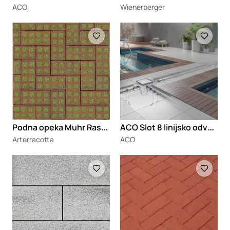
ACO
Wienerberger
Loading
Loading
P
odna opeka Muhr Rasenlochklinker
A
CO Slot 8 linijsko odvodnjavanje za terase, bazene i sanitarne prostorije
Arterracotta
ACO
Loading
Loading