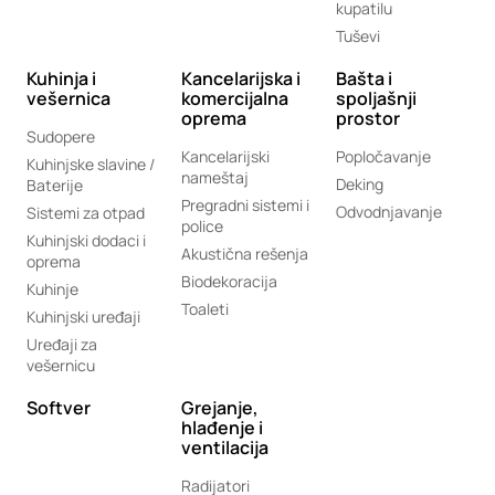
kupatilu
Tuševi
Kuhinja i
Kancelarijska i
Bašta i
vešernica
komercijalna
spoljašnji
oprema
prostor
Sudopere
Kancelarijski
Popločavanje
Kuhinjske slavine /
nameštaj
Deking
Baterije
Pregradni sistemi i
Odvodnjavanje
Sistemi za otpad
police
Kuhinjski dodaci i
Akustična rešenja
oprema
Biodekoracija
Kuhinje
Toaleti
Kuhinjski uređaji
Uređaji za
vešernicu
Softver
Grejanje,
hlađenje i
ventilacija
Radijatori