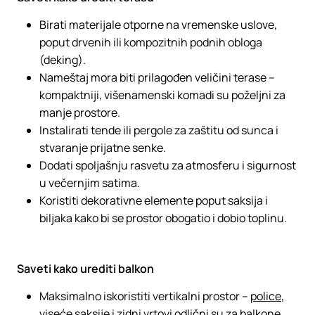
Birati materijale otporne na vremenske uslove,
poput drvenih ili kompozitnih podnih obloga
(deking).
Nameštaj mora biti prilagođen veličini terase –
kompaktniji, višenamenski komadi su poželjni za
manje prostore.
Instalirati tende ili pergole za zaštitu od sunca i
stvaranje prijatne senke.
Dodati spoljašnju rasvetu za atmosferu i sigurnost
u večernjim satima.
Koristiti dekorativne elemente poput saksija i
biljaka kako bi se prostor obogatio i dobio toplinu.
Saveti kako urediti balkon
Maksimalno iskoristiti vertikalni prostor –
police
,
viseće saksije i zidni vrtovi odlični su za balkone.