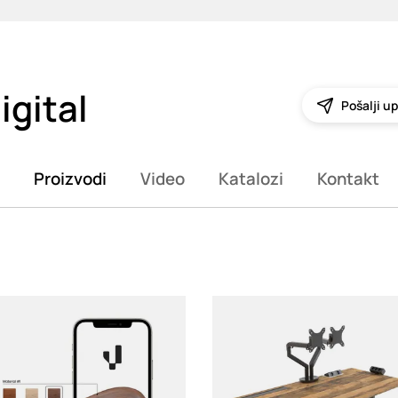
igital
Pošalji up
Proizvodi
Video
Katalozi
Kontakt
g
Loading