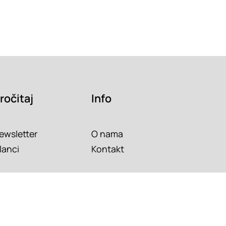
ročitaj
Info
ewsletter
O nama
lanci
Kontakt