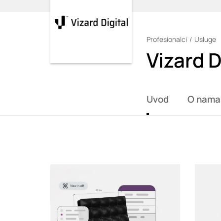
Profesionalci
Usluge
Loading
Vizard D
Uvod
O nama
Loading
Loadin