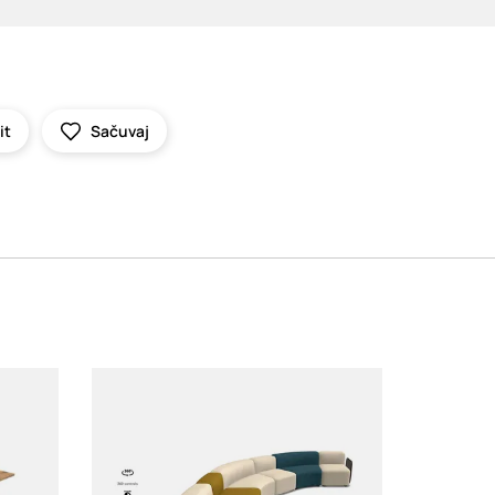
it
Sačuvaj
Loading