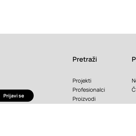
Pretraži
P
Projekti
N
Profesionalci
Č
Prijavi se
Proizvodi