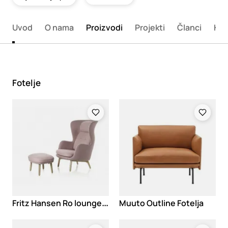
Uvod
O nama
Proizvodi
Projekti
Članci
Kon
Fotelje
Loading
Loading
F
ritz Hansen Ro lounge fotelja
Muuto Outline Fotelja
Loading
Loading