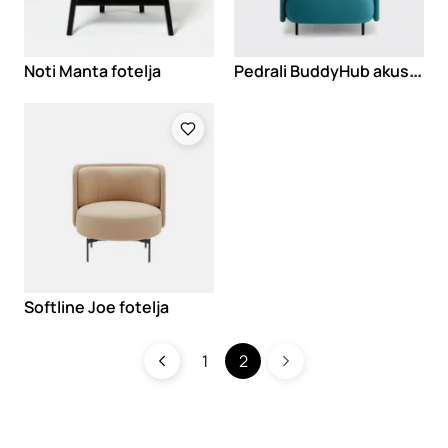
P
edrali BuddyHub akustična fotelja
Noti Manta fotelja
Loading
Softline Joe fotelja
1
2