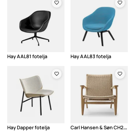
Hay AAL81 fotelja
Hay AAL83 fotelja
Loading
Loading
C
arl Hansen & Søn CH25 fotelja
Hay Dapper fotelja