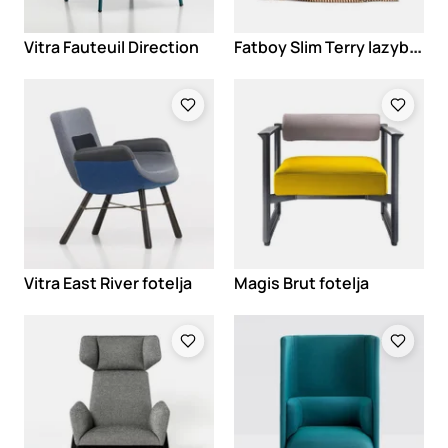
F
atboy Slim Terry lazybag
Vitra Fauteuil Direction
Loading
Loading
Vitra East River fotelja
Magis Brut fotelja
Loading
Loading