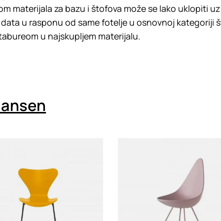
om materijala za bazu i štofova može se lako uklopiti uz 
e data u rasponu od same fotelje u osnovnoj kategoriji 
 tabureom u najskupljem materijalu.
 Hansen
g
Loading