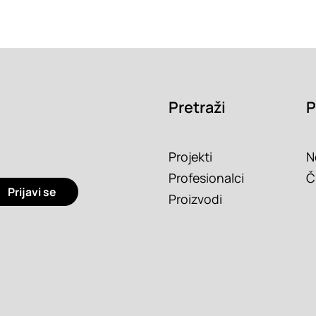
Pretraži
P
Projekti
N
Profesionalci
Č
Prijavi se
Proizvodi