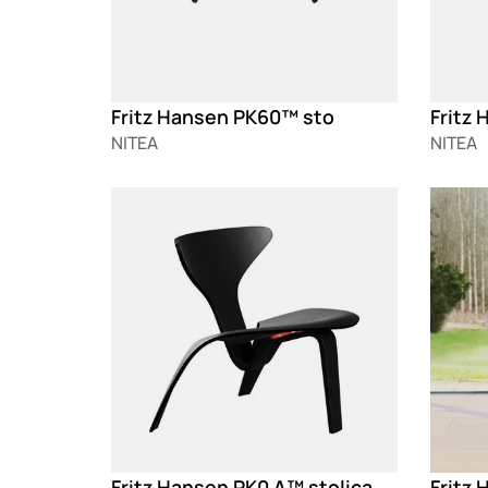
Fritz Hansen PK60™ sto
Fritz 
NITEA
NITEA
Loading
Loadin
Fritz Hansen PK0 A™ stolica
Fritz 