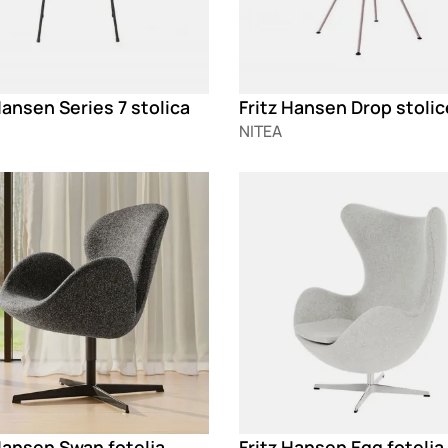
Hansen Series 7 stolica
Fritz Hansen Drop stolic
NITEA
g
Loading
Hansen Swan fotelja
Fritz Hansen Egg fotelja