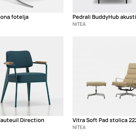
ona fotelja
NITEA
g
Loading
Fauteuil Direction
Vitra Soft Pad stolica 2
NITEA