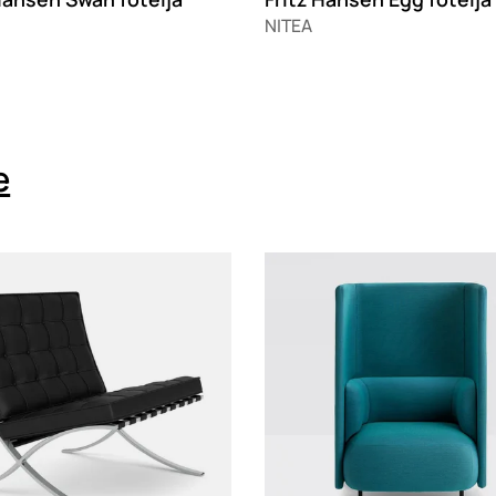
NITEA
e
g
Loading