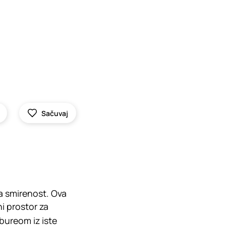
Sačuvaj
za smirenost. Ova
ni prostor za
bureom iz iste