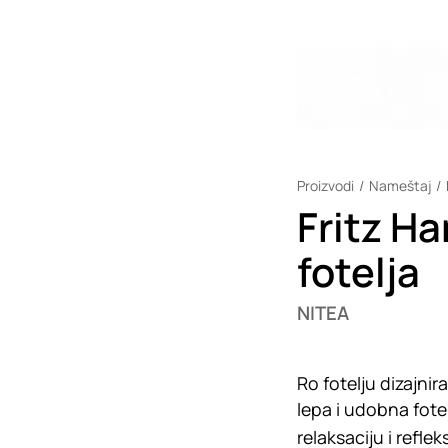
Proizvodi
Nameštaj
Fritz H
fotelja
NITEA
Ro fotelju dizajni
lepa i udobna fotel
relaksaciju i refl