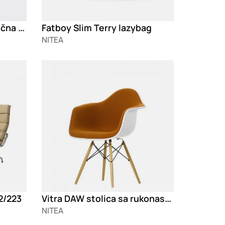
Pedrali BuddyHub akustična fotelja
Fatboy Slim Terry lazybag
NITEA
Loading
Vitra DAW stolica sa rukonaslonima
22/223
NITEA