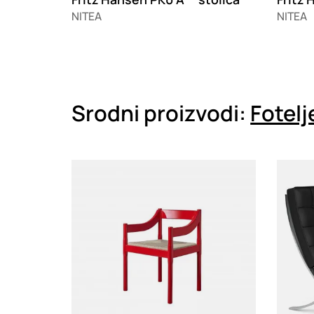
NITEA
NITEA
Srodni proizvodi:
Fotelj
Loading
Loadin