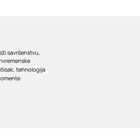
eži savršenstvu,
vanvremenske
tisak, tehnologija
 momente