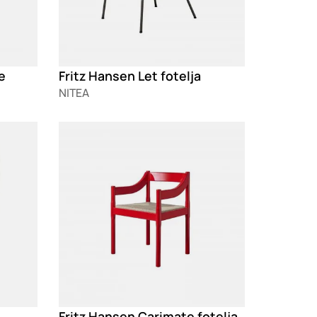
e
Fritz Hansen Let fotelja
NITEA
Loading
Fritz Hansen Carimate fotelja