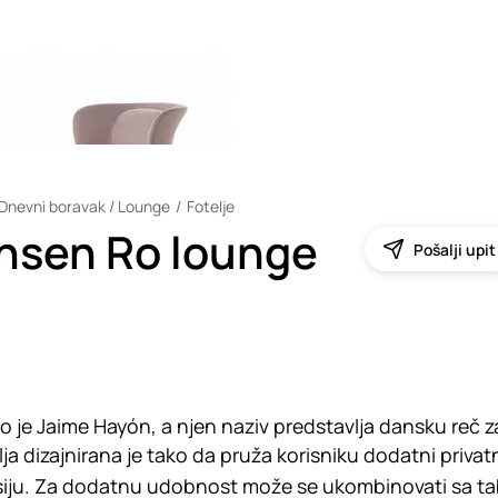
Dnevni boravak / Lounge
Fotelje
ansen Ro lounge
Pošalji upit
rao je Jaime Hayón, a njen naziv predstavlja dansku reč 
ja dizajnirana je tako da pruža korisniku dodatni privat
eksiju. Za dodatnu udobnost može se ukombinovati sa ta