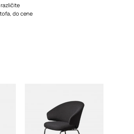
različite
štofa, do cene
Loading