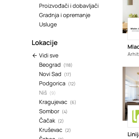
Proizvođači i dobavljači
Gradnja i opremanje
Load
Usluge
Lokacije
Mla
Arhit
Vidi sve
Beograd
(118)
Loadin
Novi Sad
(17)
Podgorica
(12)
Niš
(9)
Kragujevac
(6)
Load
Sombor
(4)
Čačak
(2)
Kruševac
(2)
Lini