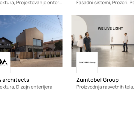
Arhitektura, Projektovanje enterijera
g
Loading
ing
Loading
 architects
Zumtobel Group
ektura, Dizajn enterijera