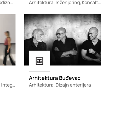
Fasadni sistemi, Prozori, Podizno-klizni sistemi, Vrata
Arhitektura, Inženjering, Konsalting
Loading
Loading
Arhitektura Buđevac
Proizvodnja rasvetnih tela, Integralna rešenja za osvetljenje
Arhitektura, Dizajn enterijera