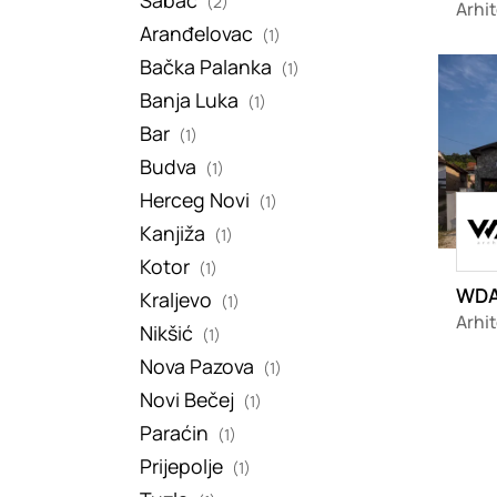
Šabac
(2)
Aranđelovac
(1)
Bačka Palanka
Loadin
(1)
Banja Luka
(1)
Bar
(1)
Budva
(1)
Herceg Novi
(1)
Load
Kanjiža
(1)
Kotor
(1)
WDA
Kraljevo
(1)
Arhit
Nikšić
(1)
Nova Pazova
(1)
Novi Bečej
(1)
Paraćin
(1)
Prijepolje
(1)