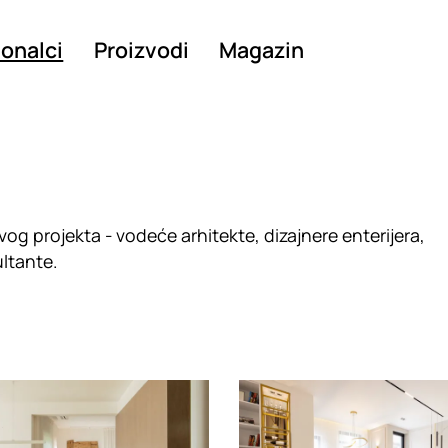
ionalci
Proizvodi
Magazin
og projekta - vodeće arhitekte, dizajnere enterijera,
ultante.
g
Loading