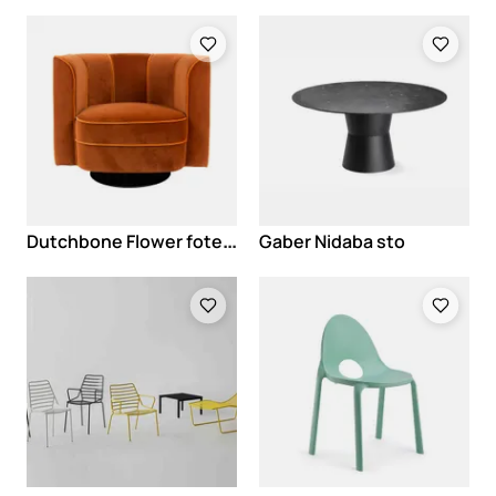
Loading
Loading
D
utchbone Flower fotelja
Gaber Nidaba sto
Loading
Loading