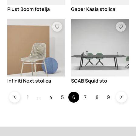
Plust Boom fotelja
Gaber Kasia stolica
Loading
Loading
Infiniti Next stolica
SCAB Squid sto
1
4
5
6
7
8
9