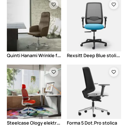
Loading
Loading
Q
uinti Hanami Wrinkle fotelja
R
exsitt Deep Blue stolica
Loading
Loading
S
teelcase Ology elektropodesivi sto
Forma 5 Dot.Pro stolica