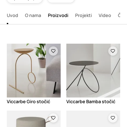
Uvod
O nama
Proizvodi
Projekti
Video
Član
Loading
Loading
Viccarbe Giro stočić
Viccarbe Bamba stočić
Loading
Loading