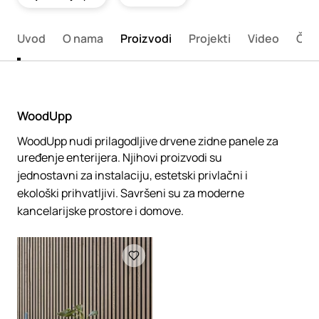
Uvod
O nama
Proizvodi
Projekti
Video
Član
WoodUpp
WoodUpp nudi prilagodljive drvene zidne panele za
uređenje enterijera. Njihovi proizvodi su
jednostavni za instalaciju, estetski privlačni i
ekološki prihvatljivi. Savršeni su za moderne
kancelarijske prostore i domove.
Loading