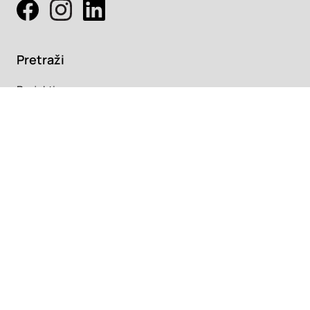
Pretraži
Projekti
Profesionalci
Proizvodi
Pročitaj
Newsletter
Članci
Info
O nama