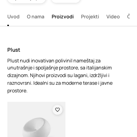
Uvod
O nama
Proizvodi
Projekti
Video
Član
Plust
Plust nudi inovativan polivinil nameštaj za
unutrašnje i spoljašnje prostore, sa italijanskim
dizajnom. Njihovi proizvodi su lagani, izdržljivi i
raznovrsni. Idealni su za moderne terase i javne
prostore.
Loading